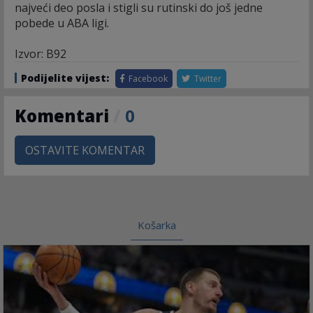
najveći deo posla i stigli su rutinski do još jedne
pobede u ABA ligi.
Izvor: B92
Podijelite vijest:
Facebook
Twitter
Komentari
/
0
OSTAVITE KOMENTAR
Košarka