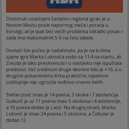
Dvostruki uzastopni šampion regiona igrao je u
Novom Mestu posle napornog meča i poraza u
Evroligi, ali je ipak bez većih problema odradio posao i
sada ima maksimalnih 5-0 na čelu tabele.
Domaći tim počeo je nadahnuto, pa je na krilima
sjajne igre Marka Lukovića vodio sa 11:4 na startu, ali
Zvezda je lako preokrenula i u nastavku nije ispuštala
prednost. Već sredinom druge deonice bilo je +10, a u
drugom poluvremenu Krka praktično nijednom
ozbilujnije nije ugrozila vođstvo crveno-belih.
Stefan Jović imao je 14 poena, 3 skoka i 7 asistencija.
Gudurić je uz 11 poena imao 5 skokova i 4 asistencije,
a 10 poena dodao je Lazić. Na drugoj strani, Marko
Luković je imao 24 poena i 5 skokova, a Čebular je
dodao 12.