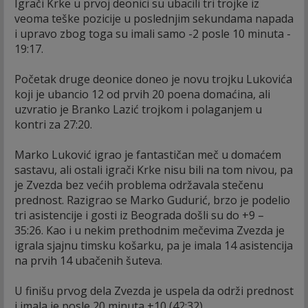
Igrači Krke u prvoj deonici su ubacili tri trojke iz
veoma teške pozicije u poslednjim sekundama napada
i upravo zbog toga su imali samo -2 posle 10 minuta -
19:17.
Početak druge deonice doneo je novu trojku Lukovića
koji je ubancio 12 od prvih 20 poena domaćina, ali
uzvratio je Branko Lazić trojkom i polaganjem u
kontri za 27:20.
Marko Luković igrao je fantastičan meč u domaćem
sastavu, ali ostali igrači Krke nisu bili na tom nivou, pa
je Zvezda bez većih problema održavala stečenu
prednost. Razigrao se Marko Gudurić, brzo je podelio
tri asistencije i gosti iz Beograda došli su do +9 –
35:26. Kao i u nekim prethodnim mečevima Zvezda je
igrala sjajnu timsku košarku, pa je imala 14 asistencija
na prvih 14 ubačenih šuteva.
U finišu prvog dela Zvezda je uspela da održi prednost
i imala je posle 20 minuta +10 (42:32).