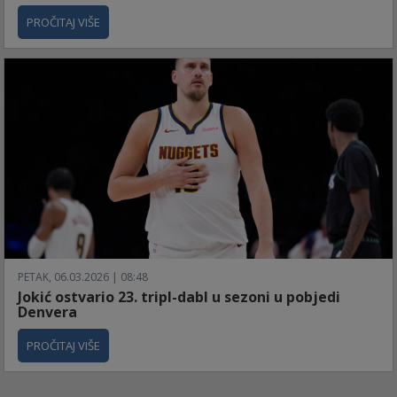
PROČITAJ VIŠE
PETAK, 06.03.2026 | 08:48
Jokić ostvario 23. tripl-dabl u sezoni u pobjedi
Denvera
PROČITAJ VIŠE