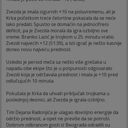
Zvezda je imala sigurnih +10 na poluvremenu, ali je
Krka početkom treće četvrtine pokazala da se neće
lako predati. Spustio se domaćin na jednocifreni
defitcit, pa je Zvezda morala da igra ozbiljno sve
vreme. Branko Lazić je trojkom u 25. minutu vratio
Zvezdi najvećih +12 (51:39), a isti igrač je nešto kasnije
doneo novu najveću prednost.
Usledio je period meča sa nešto više grešaka u
napadu obe ekipe što je u potpunosti odgovaralo
Zvezdi koja je održavala prednost i imala je +10 pred
odlučujućih 10 minuta.
Pokušala je Krka da uhvati priključak trojkama u
poslednjoj deonici, ali Zvezda je igrala ozbiljno.
Tim Dejana Radonjića je ulagao dovoljno energije da
održio prednost, a opet ne previše da se potroši.
Dobrom odbranom gosti iz Beograda odradili su