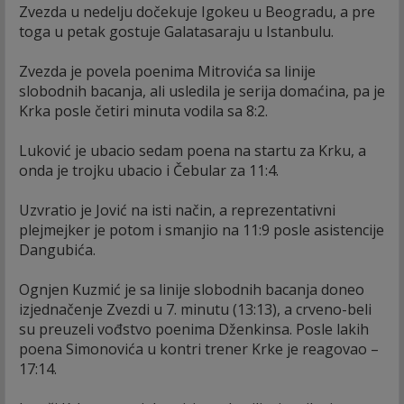
Zvezda u nedelju dočekuje Igokeu u Beogradu, a pre
toga u petak gostuje Galatasaraju u Istanbulu.
Zvezda je povela poenima Mitrovića sa linije
slobodnih bacanja, ali usledila je serija domaćina, pa je
Krka posle četiri minuta vodila sa 8:2.
Luković je ubacio sedam poena na startu za Krku, a
onda je trojku ubacio i Čebular za 11:4.
Uzvratio je Jović na isti način, a reprezentativni
plejmejker je potom i smanjio na 11:9 posle asistencije
Dangubića.
Ognjen Kuzmić je sa linije slobodnih bacanja doneo
izjednačenje Zvezdi u 7. minutu (13:13), a crveno-beli
su preuzeli vođstvo poenima Dženkinsa. Posle lakih
poena Simonovića u kontri trener Krke je reagovao –
17:14.