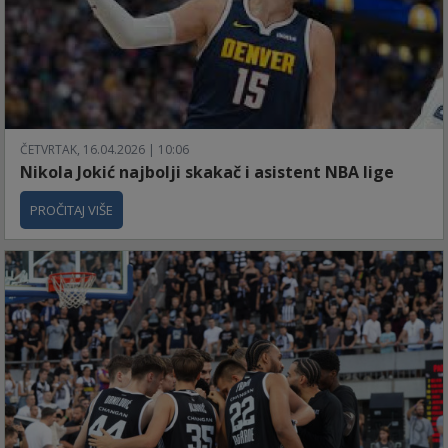
ČETVRTAK, 16.04.2026 | 10:06
Nikola Jokić najbolji skakač i asistent NBA lige
PROČITAJ VIŠE