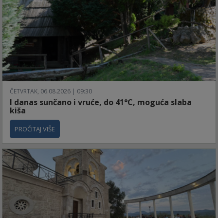
ČETVRTAK, 06.08.2026 | 09:30
I danas sunčano i vruće, do 41°C, moguća slaba
kiša
PROČITAJ VIŠE