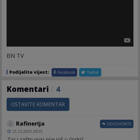
BN TV
Podijelite vijest:
Facebook
Twitter
Komentari
/
4
OSTAVITE KOMENTAR
Rafinerija
ODGOVORITE
21.12.2015 20:15
Zar i zašto ovaj nije još u ćorki?