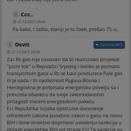
Ccc..
21.12.2015 20:41
Pa kako, i zašto, stariji je to čoek, prešao 75-u..
Osvit
ODGOVORITE
21.12.2015 20:26
Zar Rs gas nije osnovan da bi realizovao projekat
"juzni tok" u Republici Srpskoj i koliko je poznato
transportom gasa u Rs se bavi preduzece Pale gas
ili je sada i to nadleznost Rsgasa.Bosna i
Hercegovina je potpisala energetsku povelju sa i
preuzela obavezu da svoje zakonodavstvo
prilagodi trecem energetskom paketu
EU.Republika Srpska opstruise donosenje
odredenih zakona posebno zakon o gasu na nivou
BiH i time direktno doprinosi uvodenju sankcija u
oblasti energetike BiH od strane EU.Te sankcije su