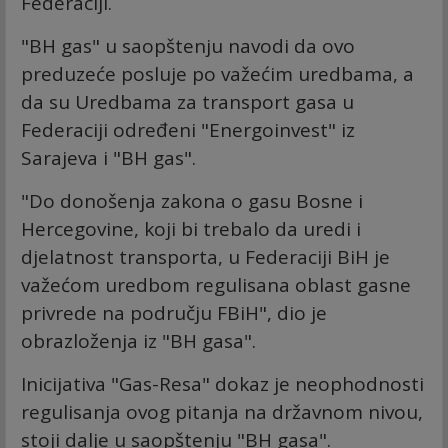
Federaciji.
"BH gas" u saopštenju navodi da ovo
preduzeće posluje po važećim uredbama, a
da su Uredbama za transport gasa u
Federaciji određeni "Energoinvest" iz
Sarajeva i "BH gas".
"Do donošenja zakona o gasu Bosne i
Hercegovine, koji bi trebalo da uredi i
djelatnost transporta, u Federaciji BiH je
važećom uredbom regulisana oblast gasne
privrede na području FBiH", dio je
obrazloženja iz "BH gasa".
Inicijativa "Gas-Resa" dokaz je neophodnosti
regulisanja ovog pitanja na državnom nivou,
stoji dalje u saopštenju "BH gasa".