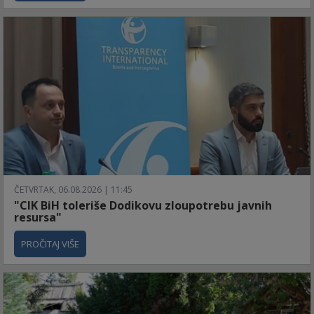
ČETVRTAK, 06.08.2026 | 11:45
"CIK BiH toleriše Dodikovu zloupotrebu javnih
resursa"
PROČITAJ VIŠE