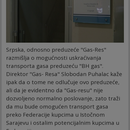
Srpska, odnosno preduzeće "Gas-Res"
razmišlja o mogućnosti uskraćivanja
transporta gasa preduzeću "BH gas".
Direktor "Gas- Resa" Slobodan Puhalac kaže
ipak da o tome ne odlučuje ovo preduzeće,
ali da je evidentno da "Gas-resu" nije
dozvoljeno normalno poslovanje, zato traži
da mu bude omogućen transport gasa
preko Federacije kupcima u Istočnom
Sarajevu i ostalim potencijalnim kupcima u