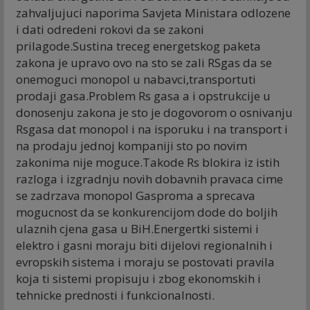
zahvaljujuci naporima Savjeta Ministara odlozene
i dati odredeni rokovi da se zakoni
prilagode.Sustina treceg energetskog paketa
zakona je upravo ovo na sto se zali RSgas da se
onemoguci monopol u nabavci,transportuti
prodaji gasa.Problem Rs gasa a i opstrukcije u
donosenju zakona je sto je dogovorom o osnivanju
Rsgasa dat monopol i na isporuku i na transport i
na prodaju jednoj kompaniji sto po novim
zakonima nije moguce.Takode Rs blokira iz istih
razloga i izgradnju novih dobavnih pravaca cime
se zadrzava monopol Gasproma a sprecava
mogucnost da se konkurencijom dode do boljih
ulaznih cjena gasa u BiH.Energertki sistemi i
elektro i gasni moraju biti dijelovi regionalnih i
evropskih sistema i moraju se postovati pravila
koja ti sistemi propisuju i zbog ekonomskih i
tehnicke prednosti i funkcionalnosti.