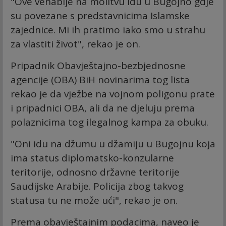
"Ove vehabije na molitvu idu u Bugojno gdje
su povezane s predstavnicima Islamske
zajednice. Mi ih pratimo iako smo u strahu
za vlastiti život", rekao je on.
Pripadnik Obavještajno-bezbjednosne
agencije (OBA) BiH novinarima tog lista
rekao je da vježbe na vojnom poligonu prate
i pripadnici OBA, ali da ne djeluju prema
polaznicima tog ilegalnog kampa za obuku.
"Oni idu na džumu u džamiju u Bugojnu koja
ima status diplomatsko-konzularne
teritorije, odnosno državne teritorije
Saudijske Arabije. Policija zbog takvog
statusa tu ne može ući", rekao je on.
Prema obavještajnim podacima, naveo je