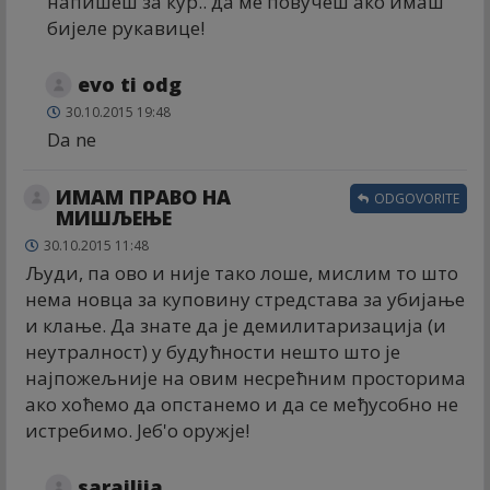
напишеш за кур.. да ме повучеш ако имаш
бијеле рукавице!
evo ti odg
30.10.2015 19:48
Da ne
ИМАМ ПРАВО НА
ODGOVORITE
МИШЉЕЊЕ
30.10.2015 11:48
Људи, па ово и није тако лоше, мислим то што
нема новца за куповину стредстава за убијање
и клање. Да знате да је демилитаризација (и
неутралност) у будућности нешто што је
најпожељније на овим несрећним просторима
ако хоћемо да опстанемо и да се међусобно не
истребимо. Јеб'о оружје!
sarajlija