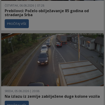
ČETVRTAK, 06.08.2026 | 07:28
Prebilovci: Počelo obilježavanje 85 godina od
stradanja Srba
PROČITAJ VIŠE
SREDA, 05.08.2026 | 20:06
Na izlazu iz zemlje zabilježene duge kolone vozila