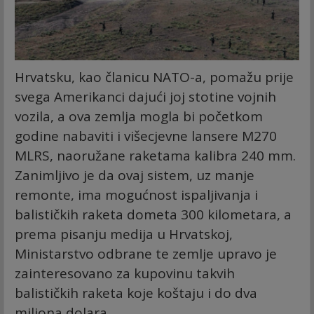
Hrvatsku, kao članicu NATO-a, pomažu prije
svega Amerikanci dajući joj stotine vojnih
vozila, a ova zemlja mogla bi početkom
godine nabaviti i višecjevne lansere M270
MLRS, naoružane raketama kalibra 240 mm.
Zanimljivo je da ovaj sistem, uz manje
remonte, ima mogućnost ispaljivanja i
balističkih raketa dometa 300 kilometara, a
prema pisanju medija u Hrvatskoj,
Ministarstvo odbrane te zemlje upravo je
zainteresovano za kupovinu takvih
balističkih raketa koje koštaju i do dva
miliona dolara.