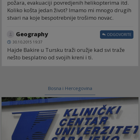
požara, evakuaciji povredjenih helikopterima itd.
Koliko košta jedan život? Imamo mi mnogo drugih
stvari na koje bespotrebnije trošimo novac.
Geography
ODGOVORITE
30.10.2015 19:37
Hajde Bakire u Tursku traži oružje kad svi traže
nešto besplatno od svojih kreni i ti.
Bosna i Hercegovina