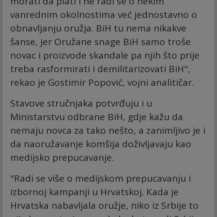
morati da plati i ne radi se o nekim
vanrednim okolnostima već jednostavno o
obnavljanju oružja. BiH tu nema nikakve
šanse, jer Oružane snage BiH samo troše
novac i proizvode skandale pa njih što prije
treba rasformirati i demilitarizovati BiH",
rekao je Gostimir Popović, vojni analitičar.
Stavove stručnjaka potvrđuju i u
Ministarstvu odbrane BiH, gdje kažu da
nemaju novca za tako nešto, a zanimljivo je i
da naoružavanje komšija doživljavaju kao
medijsko prepucavanje.
"Radi se više o medijskom prepucavanju i
izbornoj kampanji u Hrvatskoj. Kada je
Hrvatska nabavljala oružje, niko iz Srbije to