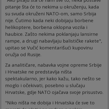
pitanje šta će to nekima u okruženju, kada
su svuda okruženi NATO-om, samo Srbija
nije. Ćutimo kada neki dobijaju borbene
helikoptere, borbena oklopna vozila i
haubice. Zašto nekima poklanjaju lansirne
rampe, a drugi nabavljaju balističke rakete",
upitao se Vučić komentarišući kupovinu
oružja od Rusije.
Za analitičare, nabavka vojne opreme Srbije
i Hrvatske ne predstavlja ništa
spektakularno, jer kako kažu, tako nešto se
moglo i očekivati, posebno u slučaju
Hrvatske, gdje NATO ojačava svoje prisustvo.
"Niko ništa ne dobija i Hrvatska će sve to