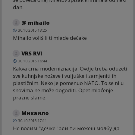
dan.
@ mihailo
30.10.2015 13:25
Mihailo voliš li ti mlade dečake
VRS RVI
30.10.2015 16:44
Kakva crna moderniznacija. Ovdje treba oduzeti
sve kuhnjske noževe i vuljuške i zamjeniti ih
plastičnim. Neko je pomenuo NATO. To se ni u
snovima ne može dogoditi. Opet mlaćenje
prazne slame.
Михаило
30.10.2015 17:11
Не волим "дечке" али ти можеш молбу да