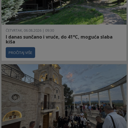
ČETVRTAK, 06.08.2026 | 09:30
I danas sunčano i vruće, do 41°C, moguća slaba
kiša
PROČITAJ VIŠE