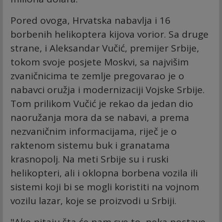
Pored ovoga, Hrvatska nabavlja i 16
borbenih helikoptera kijova vorior. Sa druge
strane, i Aleksandar Vučić, premijer Srbije,
tokom svoje posjete Moskvi, sa najvišim
zvaničnicima te zemlje pregovarao je o
nabavci oružja i modernizaciji Vojske Srbije.
Tom prilikom Vučić je rekao da jedan dio
naoružanja mora da se nabavi, a prema
nezvaničnim informacijama, riječ je o
raktenom sistemu buk i granatama
krasnopolj. Na meti Srbije su i ruski
helikopteri, ali i oklopna borbena vozila ili
sistemi koji bi se mogli koristiti na vojnom
vozilu lazar, koje se proizvodi u Srbiji.
"Ako pitaju šta će nam sve to, neka postave