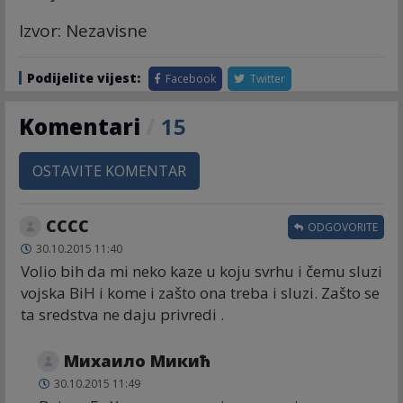
Izvor: Nezavisne
Podijelite vijest:
Facebook
Twitter
Komentari
/
15
OSTAVITE KOMENTAR
CCCC
ODGOVORITE
30.10.2015 11:40
Volio bih da mi neko kaze u koju svrhu i čemu sluzi
vojska BiH i kome i zašto ona treba i sluzi. Zašto se
ta sredstva ne daju privredi .
Михаило Микић
30.10.2015 11:49