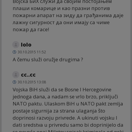
Војска БиХ служи да својим постојањем
плаши комарице и као празни против
пожарни апарат на зиду да грађанима даје
лажну сигурност да они имају са чиме
пожар да гасе!
lolo
30.10.2015 11:52
A čemu služi oružje drugima ?
cc..cc
30.10.2015 13:08
Vojska BiH služi da se Bosne I Hercegovine
jednoga dana, a nadam se vrlo brzo, priključi
NATO paktu. Ulaskom BiH u NATO pakt zemlja
postaje sigurnija za strana ulaganja što
doprinosi razvoju privrede. A ukinuti vojsku I
dati sredstva u privredu samo bi doprinijelo da
se poveća onaj Miletov spisak kriminala od neki