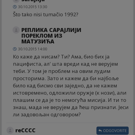
30.10.2015 13:30
Što tako nisi tumačio 1992?
РЕПЛИКА САРАЈЛИЈИ
ПОРЕКЛОМ ИЗ
МАТУЗИЋА
30.10.2015 14:00
Ко каже да нисам? Ти? Ама, био бих ја
пацифиста, ал' шта вреди кад не верујем
теби. У том је проблем на овим лудим
просторима. Зато и кажем да би најбоље
било кад бисмо сви заједно, да не кажем
истовремено, одложили оружје (к нози), али
плашим се да је то немогућа мисија. И ти то
знаш, мада не верујем да ћеш признати. Јеси
ли задовољан одговором?
reCCCC
ODGOVORITE