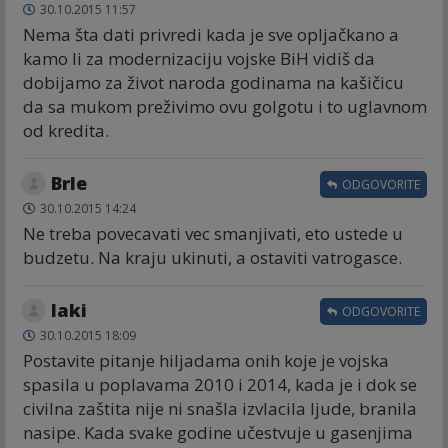
30.10.2015 11:57
Nema šta dati privredi kada je sve opljačkano a
kamo li za modernizaciju vojske BiH vidiš da
dobijamo za život naroda godinama na kašičicu
da sa mukom preživimo ovu golgotu i to uglavnom
od kredita.
Brle
ODGOVORITE
30.10.2015 14:24
Ne treba povecavati vec smanjivati, eto ustede u
budzetu. Na kraju ukinuti, a ostaviti vatrogasce.
laki
ODGOVORITE
30.10.2015 18:09
Postavite pitanje hiljadama onih koje je vojska
spasila u poplavama 2010 i 2014, kada je i dok se
civilna zaštita nije ni snašla izvlacila ljude, branila
nasipe. Kada svake godine učestvuje u gasenjima