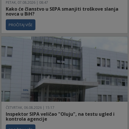
PETAK, 07.08.2026 | 08:47
Kako će članstvo u SEPA smanjiti troškove slanja
novca u BiH?
PROČITAJ VIŠE
ČETVRTAK, 06.08.2026 | 15:17
Inspektor SIPA veličao "Oluju", na testu ugled i
kontrola agencije