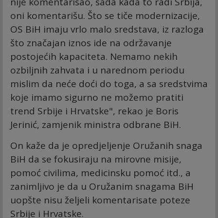
nije komentarisao, sada kada to radi Srbija,
oni komentarišu. Što se tiče modernizacije,
OS BiH imaju vrlo malo sredstava, iz razloga
što značajan iznos ide na održavanje
postojećih kapaciteta. Nemamo nekih
ozbiljnih zahvata i u narednom periodu
mislim da neće doći do toga, a sa sredstvima
koje imamo sigurno ne možemo pratiti
trend Srbije i Hrvatske", rekao je Boris
Jerinić, zamjenik ministra odbrane BiH.
On kaže da je opredjeljenje Oružanih snaga
BiH da se fokusiraju na mirovne misije,
pomoć civilima, medicinsku pomoć itd., a
zanimljivo je da u Oružanim snagama BiH
uopšte nisu željeli komentarisate poteze
Srbije i Hrvatske.