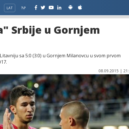
LAT
ЋР
a" Srbije u Gornjem
u Litavniju sa 5:0 (3:0) u Gornjem Milanovcu u svom prvom
017.
08.09.2015 | 21