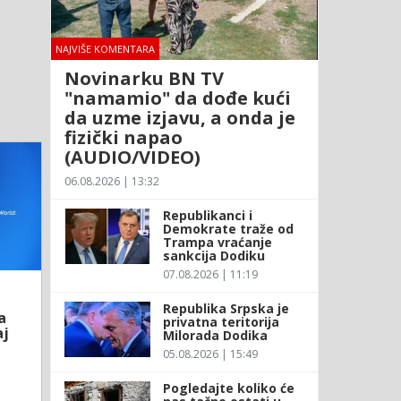
NAJVIŠE KOMENTARA
Novinarku BN TV
"namamio" da dođe kući
da uzme izjavu, a onda je
fizički napao
(AUDIO/VIDEO)
06.08.2026 | 13:32
Republikanci i
Demokrate traže od
Trampa vraćanje
sankcija Dodiku
07.08.2026 | 11:19
Republika Srpska je
a
privatna teritorija
aj
Milorada Dodika
05.08.2026 | 15:49
Pogledajte koliko će