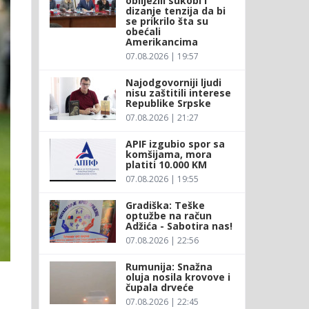
obilježili sukobi i
dizanje tenzija da bi
se prikrilo šta su
obećali
Amerikancima
07.08.2026 | 19:57
Najodgovorniji ljudi
nisu zaštitili interese
Republike Srpske
07.08.2026 | 21:27
APIF izgubio spor sa
komšijama, mora
platiti 10.000 KM
07.08.2026 | 19:55
Gradiška: Teške
optužbe na račun
Adžića - Sabotira nas!
07.08.2026 | 22:56
Rumunija: Snažna
oluja nosila krovove i
čupala drveće
07.08.2026 | 22:45