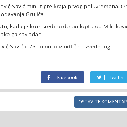
ković-Savić minut pre kraja prvog poluvremena. O
odavanja Grujića.
utu, kada je kroz sredinu dobio loptu od Milinkovi
lako ga savladao.
ović-Savić u 75. minutu iz odlično izvedenog
Facebook
Twitter
OSTAVITE KOMENTAR