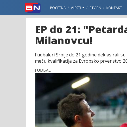
POČETNA
VIJESTI
RTV BN
KONTAKT
EP do 21: "Petard
Milanovcu!
Fudbaleri Srbije do 21 godine deklasirali s
meču kvalifikacija za Evropsko prvenstvo 2
FUDBAL