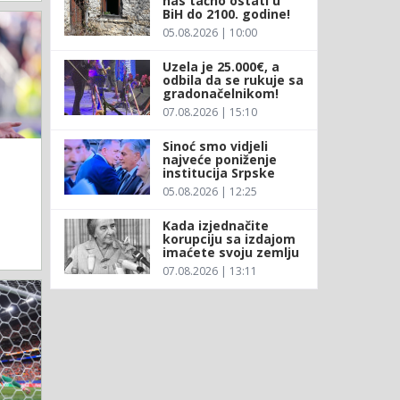
nas tačno ostati u
BiH do 2100. godine!
05.08.2026 | 10:00
Uzela je 25.000€, a
odbila da se rukuje sa
gradonačelnikom!
07.08.2026 | 15:10
Sinoć smo vidjeli
najveće poniženje
institucija Srpske
05.08.2026 | 12:25
Kada izjednačite
korupciju sa izdajom
imaćete svoju zemlju
07.08.2026 | 13:11