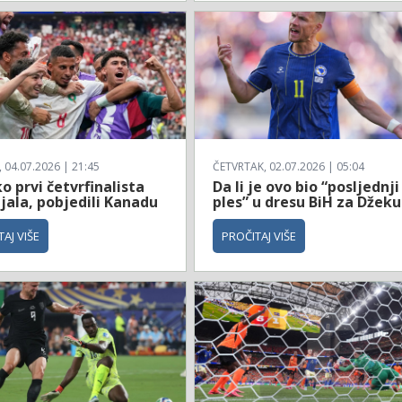
04.07.2026 | 21:45
ČETVRTAK, 02.07.2026 | 05:04
 prvi četvrfinalista
Da li je ovo bio “posljednji
jala, pobjedili Kanadu
ples” u dresu BiH za Džeku
AJ VIŠE
PROČITAJ VIŠE