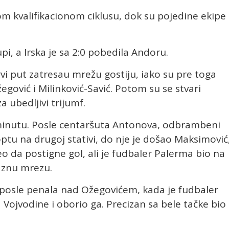
om kvalifikacionom ciklusu, dok su pojedine ekipe 
pi, a Irska je sa 2:0 pobedila Andoru.
rvi put zatresau mrežu gostiju, iako su pre toga
egović i Milinković-Savić. Potom su se stvari
a ubedljivi trijumf.
. minutu. Posle centaršuta Antonova, odbrambeni
loptu na drugoj stativi, do nje je došao Maksimović
o da postigne gol, ali je fudbaler Palerma bio na
aznu mrezu.
 posle penala nad Ožegovićem, kada je fudbaler
a Vojvodine i oborio ga. Precizan sa bele tačke bio