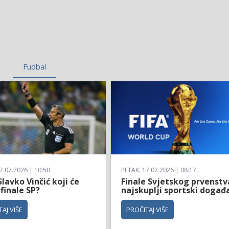
Fudbal
7.07.2026 | 10:50
PETAK, 17.07.2026 | 08:17
Slavko Vinčić koji će
Finale Svjetskog prvenstv
 finale SP?
najskuplji sportski događ
AJ VIŠE
PROČITAJ VIŠE