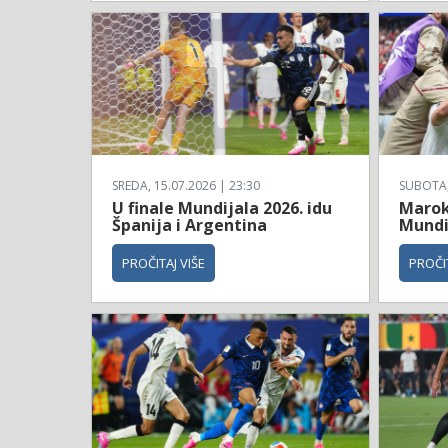
SREDA, 15.07.2026 | 23:30
SUBOTA, 
U finale Mundijala 2026. idu
Maroko
Španija i Argentina
Mundi
PROČITAJ VIŠE
PROČIT