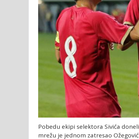
Pobedu ekipi selektora Sivića doneli 
mrežu je jednom zatresao Ožegović