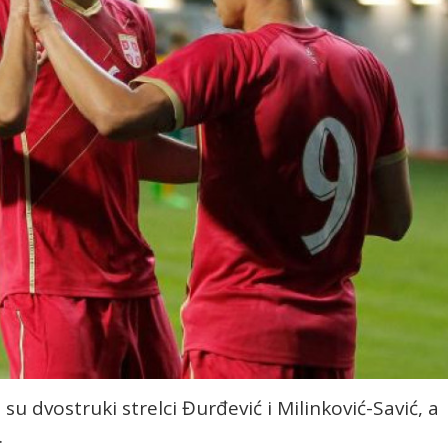
su dvostruki strelci Đurđević i Milinković-Savić, a
.