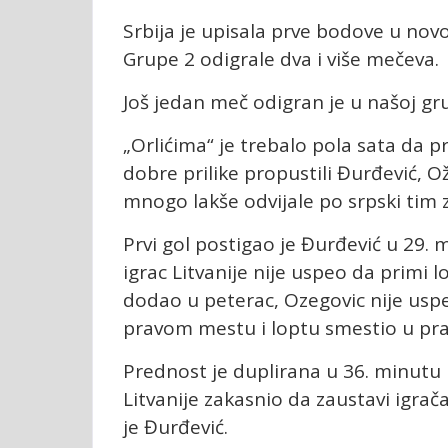
Srbija je upisala prve bodove u nov
Grupe 2 odigrale dva i više mečeva.
Još jedan meč odigran je u našoj gru
„Orlićima“ je trebalo pola sata da p
dobre prilike propustili Đurđević, Ož
mnogo lakše odvijale po srpski tim z
Prvi gol postigao je Đurđević u 29
igrac Litvanije nije uspeo da primi 
dodao u peterac, Ozegovic nije uspe
pravom mestu i loptu smestio u pr
Prednost je duplirana u 36. minutu
Litvanije zakasnio da zaustavi igrač
je Đurđević.