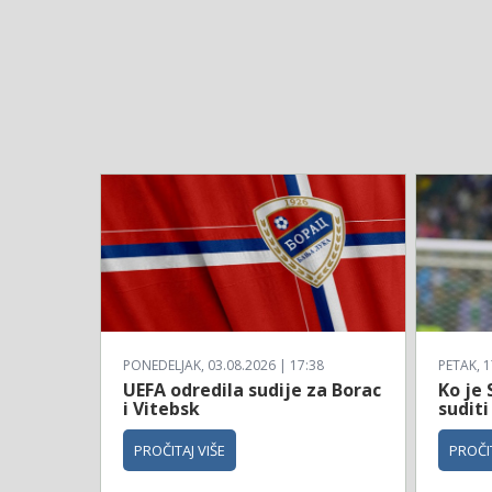
PONEDELJAK, 03.08.2026 | 17:38
PETAK, 1
UEFA odredila sudije za Borac
Ko je 
i Vitebsk
suditi
PROČITAJ VIŠE
PROČIT