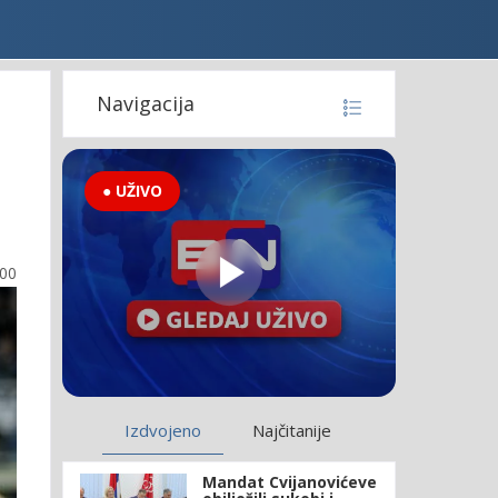
Navigacija
● UŽIVO
:00
Izdvojeno
Najčitanije
Mandat Cvijanovićeve