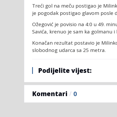
Treći gol na meču postigao je Milin
je pogodak postigao glavom posle d
Ožegović je povisio na 4:0 u 49. min
Savića, krenuo je sam ka golmanu i 
Konačan rezultat postavio je Milink
slobodnog udarca sa 25 metra.
Podijelite vijest:
Komentari
/
0