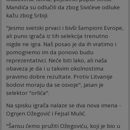
Mandića su odlučili da zbog Sivićeve odluke
kažu zbog Srbiji.
"Jesmo svetski prvaci i bivši šampioni Evrope,
ali puno igrača iz tih selekcija trenutno
nigde ne igra. Naš posao je da ih vratimo i
pomognemo im da ponovo budu
reprezentativci. Neće biti lako, ali naša
obaveza je da i u takvim okolnostima
pravimo dobre rezultate. Protiv Litvanije
bodovi moraju da se osvoje", jasan je
selektor "orlića".
Na spisku igrača nalaze se dva nova imena -
Ognjen Ožegović i Fejsal Mulić.
"Šansu ćemo pružiti Ožegoviću, koji je bio u