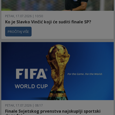
PETAK, 17.07.2026 | 10:50
Ko je Slavko Vinčić koji će suditi finale SP?
PROČITAJ VIŠE
PETAK, 17.07.2026 | 08:17
Finale Svjetskog prvenstva najskuplji sportski