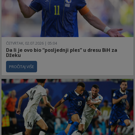
ČETVRTAK, 02.07.2026 | 05:04
Da li je ovo bio “posljednji ples” u dresu BiH za
Džeku
PROČITAJ VIŠE