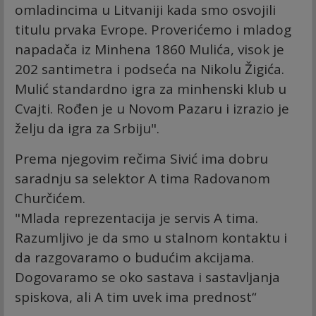
omladincima u Litvaniji kada smo osvojili
titulu prvaka Evrope. Proverićemo i mladog
napadača iz Minhena 1860 Mulića, visok je
202 santimetra i podseća na Nikolu Žigića.
Mulić standardno igra za minhenski klub u
Cvajti. Rođen je u Novom Pazaru i izrazio je
želju da igra za Srbiju".
Prema njegovim rečima Sivić ima dobru
saradnju sa selektor A tima Radovanom
Churčićem.
"Mlada reprezentacija je servis A tima.
Razumljivo je da smo u stalnom kontaktu i
da razgovaramo o budućim akcijama.
Dogovaramo se oko sastava i sastavljanja
spiskova, ali A tim uvek ima prednost“