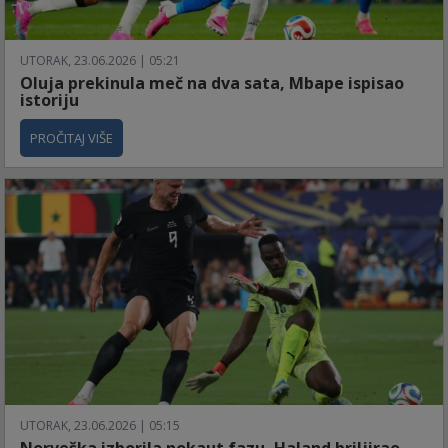
UTORAK, 23.06.2026 | 05:21
Oluja prekinula meč na dva sata, Mbape ispisao
istoriju
PROČITAJ VIŠE
UTORAK, 23.06.2026 | 05:15
Norveška izborila nokaut fazu, Haland briljirao