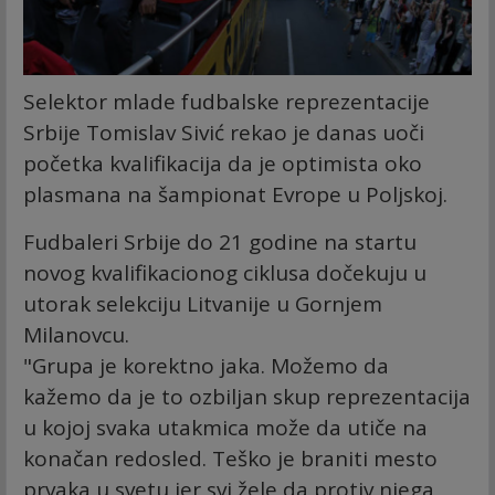
Selektor mlade fudbalske reprezentacije
Srbije Tomislav Sivić rekao je danas uoči
početka kvalifikacija da je optimista oko
plasmana na šampionat Evrope u Poljskoj.
Fudbaleri Srbije do 21 godine na startu
novog kvalifikacionog ciklusa dočekuju u
utorak selekciju Litvanije u Gornjem
Milanovcu.
"Grupa je korektno jaka. Možemo da
kažemo da je to ozbiljan skup reprezentacija
u kojoj svaka utakmica može da utiče na
konačan redosled. Teško je braniti mesto
prvaka u svetu jer svi žele da protiv njega