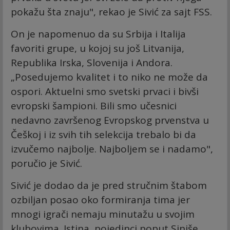
pokažu šta znaju", rekao je Sivić za sajt FSS.
On je napomenuo da su Srbija i Italija
favoriti grupe, u kojoj su još Litvanija,
Republika Irska, Slovenija i Andora.
„Posedujemo kvalitet i to niko ne može da
ospori. Aktuelni smo svetski prvaci i bivši
evropski šampioni. Bili smo učesnici
nedavno završenog Evropskog prvenstva u
Češkoj i iz svih tih selekcija trebalo bi da
izvučemo najbolje. Najboljem se i nadamo",
poručio je Sivić.
Sivić je dodao da je pred stručnim štabom
ozbiljan posao oko formiranja tima jer
mnogi igrači nemaju minutažu u svojim
klubovima. Istina, pojedinci poput Siniše