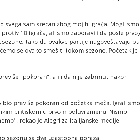
 od svega sam srećan zbog mojih igrača. Mogli smo
protiv 10 igrača, ali smo zaboravili da posle prvo
k sezone, tako da ovakve partije nagoveštavaju pu
 ćemo se ovako smešiti tokom sezone. Početak je
previše „pokoran", ali i da nije zabrinut nakon
av bio previše pokoran od početka meča. Igrali sm
velikim pritiskom u prvom poluvremenu. Nismo
mo", rekao je Alegri za italijanske medije.
jao sezonu sa dva uzastopna poraza.