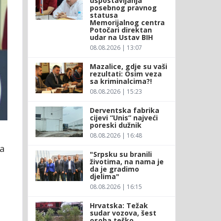
uspostavljanja
posebnog pravnog
statusa
Memorijalnog centra
Potočari direktan
udar na Ustav BIH
08.08.2026 | 13:07
Mazalice, gdje su vaši
rezultati: Osim veza
sa kriminalcima?!
08.08.2026 | 15:23
Derventska fabrika
cijevi “Unis” najveći
poreski dužnik
08.08.2026 | 16:48
la
"Srpsku su branili
životima, na nama je
da je gradimo
djelima"
08.08.2026 | 16:15
Hrvatska: Težak
sudar vozova, šest
osoba teško