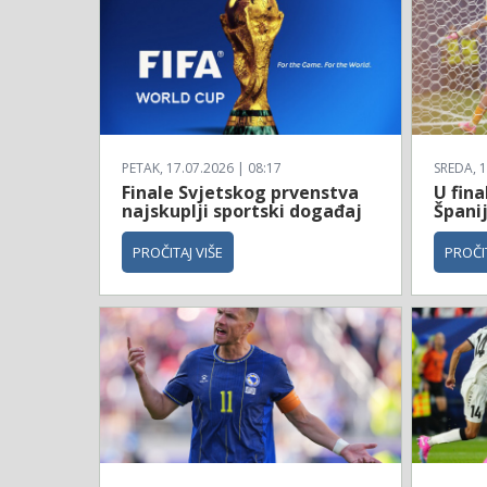
PETAK, 17.07.2026 | 08:17
SREDA, 1
Finale Svjetskog prvenstva
U fina
najskuplji sportski događaj
Španij
PROČITAJ VIŠE
PROČIT