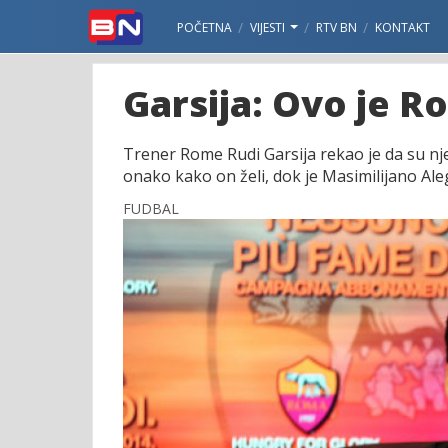
POČETNA
VIJESTI
RTV BN
KONTAKT
Garsija: Ovo je R
Trener Rome Rudi Garsija rekao je da su nj
onako kako on želi, dok je Masimilijano Ale
FUDBAL