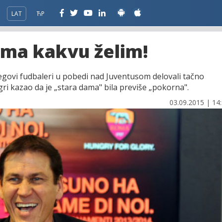
LAT
ЋР
oma kakvu želim!
egovi fudbaleri u pobedi nad Juventusom delovali tačno
gri kazao da je „stara dama" bila previše „pokorna".
03.09.2015 | 14