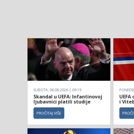
SUBOTA, 08.08.2026 | 09:19
PONEDELJ
Skandal u UEFA: Infantinovoj
UEFA o
ljubavnici platili studije
i Vite
PROČITAJ VIŠE
PROČIT