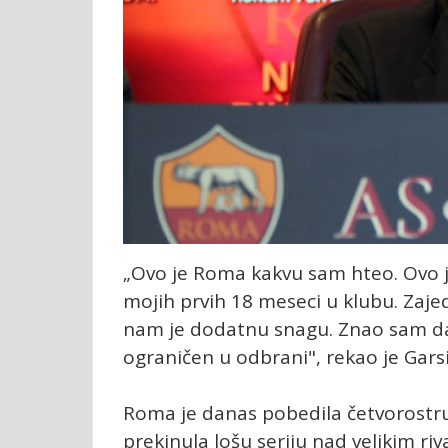
„Ovo je Roma kakvu sam hteo. Ovo j
mojih prvih 18 meseci u klubu. Zajedn
nam je dodatnu snagu. Znao sam da 
ograničen u odbrani", rekao je Garsi
Roma je danas pobedila četvorostr
prekinula lošu seriju nad velikim riva