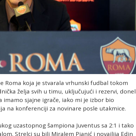
e Roma koja je stvarala vrhunski fudbal tokom
ička želja svih u timu, uključujući i rezervi, done
imamo sjajne igrače, iako mi je izbor bio
ja na konferenciji za novinare posle utakmice.
ukog uzastopnog šampiona Juventus sa 2:1 i tako
lom. Strelci su bili Miralem Pjanić i novajlija Edin