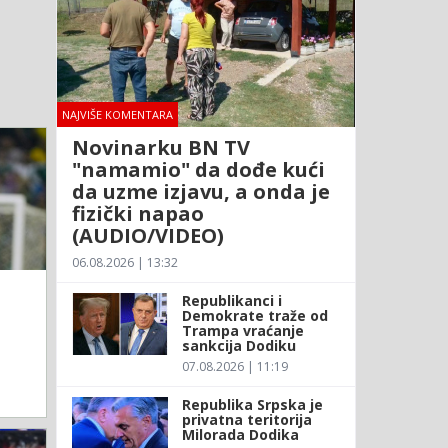
NAJVIŠE KOMENTARA
Novinarku BN TV
"namamio" da dođe kući
da uzme izjavu, a onda je
fizički napao
(AUDIO/VIDEO)
06.08.2026 | 13:32
Republikanci i
Demokrate traže od
Trampa vraćanje
sankcija Dodiku
07.08.2026 | 11:19
Republika Srpska je
privatna teritorija
Milorada Dodika