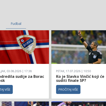
Fudbal
AK, 03.08.2026 | 17:38
PETAK, 17.07.2026 | 10:50
dredila sudije za Borac
Ko je Slavko Vinčić koji će
bsk
suditi finale SP?
AJ VIŠE
PROČITAJ VIŠE