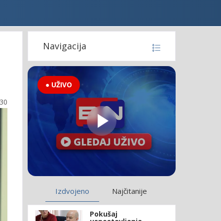
Navigacija
● UŽIVO
:30
Izdvojeno
Najčitanije
Pokušaj