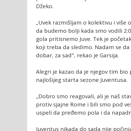
Džeko.
„Uvek razmišljam o kolektivu i više
da budemo bolji kada smo vodili 2:0 
gola pritisnemo Juve. Tek je početa
koji treba da sledimo. Nadam se da
dobar, za sad", rekao je Garsija.
Alegri je kazao da je njegov tim bio 
najlošijeg starta sezone Juventusa.
„Dobro smo reagovali, ali je naš st
protiv sjajne Rome i bili smo pod 
uspeli da pređemo pola i da napadne
Juventus nikada do sada nije počin