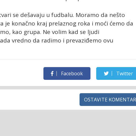
stvari se dešavaju u fudbalu. Moramo da nešto
 je konačno kraj prelaznog roka i moći ćemo da
mo, kao grupa. Ne volim kad se ljudi
ada vredno da radimo i prevaziđemo ovu
Facebook
Twitter
OSTAVITE KOMENTAR