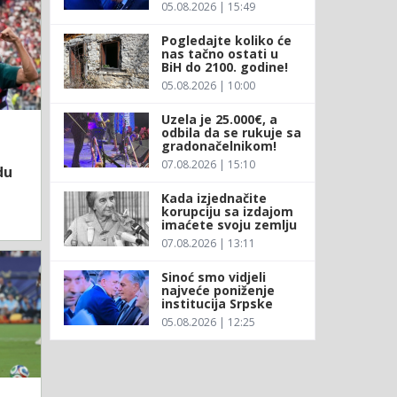
05.08.2026 | 15:49
Pogledajte koliko će
nas tačno ostati u
BiH do 2100. godine!
05.08.2026 | 10:00
Uzela je 25.000€, a
odbila da se rukuje sa
gradonačelnikom!
07.08.2026 | 15:10
du
Kada izjednačite
korupciju sa izdajom
imaćete svoju zemlju
07.08.2026 | 13:11
Sinoć smo vidjeli
najveće poniženje
institucija Srpske
05.08.2026 | 12:25