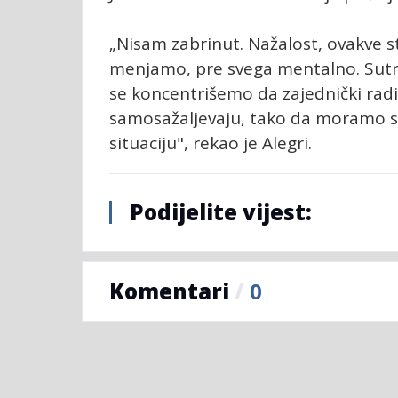
„Nisam zabrinut. Nažalost, ovakve 
menjamo, pre svega mentalno. Sutra
se koncentrišemo da zajednički radi
samosažaljevaju, tako da moramo s
situaciju", rekao je Alegri.
Podijelite vijest:
Komentari
/
0