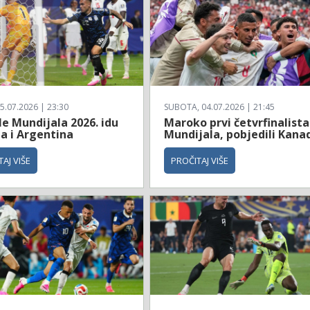
5.07.2026 | 23:30
SUBOTA, 04.07.2026 | 21:45
le Mundijala 2026. idu
Maroko prvi četvrfinalista
a i Argentina
Mundijala, pobjedili Kana
AJ VIŠE
PROČITAJ VIŠE