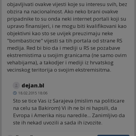
objavljivati ovakve vijesti koje su interesu svih, bez
obzira na nacionalnost. Ako neko brani ovakve
pripadnike to su onda neki internet portali koji su
upravo finansijeri, i ne mogu biti kvalifikovani kao
objektivni kao sto se uvijek preuzimaju neke
"bombasticne" vijesti sa tih portala od strane RS
medija. Red bi bio da i mediji u RS se pozabave
ekstremistima u svojim granicama (ne samo ovim
vehabijama), a takodjer i mediji iz hrvatskog
vecinskog teritorija o svojim ekstremisitma.
dejan.bl
18.02.2015 18:06
Sto se tice Vas iz Sarajeva (mislim na politicare
na celu sa Bakirom) Vi ih ne bi ni hapsili, da
Evropa i Amerika nisu naredile... Zanimljivo da
ste ih nekad uvozili a sada ih izvozite.