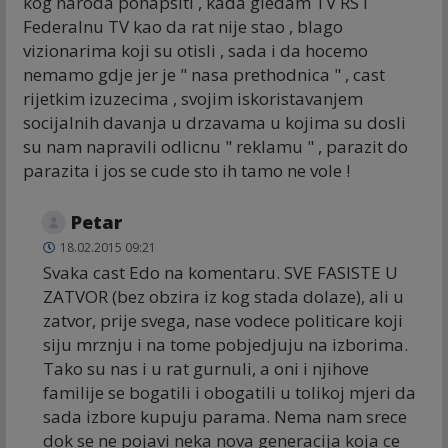
kog naroda pohapsiti , kada gledam TV RS i
Federalnu TV kao da rat nije stao , blago
vizionarima koji su otisli , sada i da hocemo
nemamo gdje jer je " nasa prethodnica " , cast
rijetkim izuzecima , svojim iskoristavanjem
socijalnih davanja u drzavama u kojima su dosli
su nam napravili odlicnu " reklamu " , parazit do
parazita i jos se cude sto ih tamo ne vole !
Petar
18.02.2015 09:21
Svaka cast Edo na komentaru. SVE FASISTE U
ZATVOR (bez obzira iz kog stada dolaze), ali u
zatvor, prije svega, nase vodece politicare koji
siju mrznju i na tome pobjedjuju na izborima.
Tako su nas i u rat gurnuli, a oni i njihove
familije se bogatili i obogatili u tolikoj mjeri da
sada izbore kupuju parama. Nema nam srece
dok se ne pojavi neka nova generacija koja ce