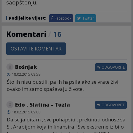
saopštenju.
Podijelite vijest:
Facebook
Twitter
Komentari
/
16
OSTAVITE KOMENTAR
Bošnjak
ODGOVORITE
18.02.2015 08:59
Što ih nisu pustili, pa ih hapsila ako se vrate živi,
ovako im samo spašavaju živote.
Edo , Slatina - Tuzla
ODGOVORITE
18.02.2015 09:00
Da se ja pitam , sve pohapsiti , prekinuti odnose sa
S . Arabijom koja ih finansira ! Sve ekstreme iz bilo