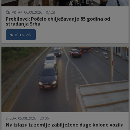
ČETVRTAK, 06.08.2026 | 07:28
Prebilovci: Počelo obilježavanje 85 godina od
stradanja Srba
PROČITAJ VIŠE
SREDA, 05.08.2026 | 20:06
Na izlazu iz zemlje zabilježene duge kolone vozila