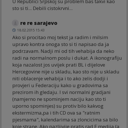
U Republici Srpskoj su problem bas takvi kao
sto si ti... Debili cistokrvni...
re re sarajevo
18.02.2015 15:43
Ako si procitao moj tekst ja radim i milsim
upravo kontra onoga sto si ti napisao da ja
podrzavam. Nadji mi od tih vehabija da neko
radi na normalnom poslu i dukat. A ikonografiju
koja nazalost jos uvijek prati BL i dijelove
Hercegovine nije u skladu, kao sto nije u skladu
niti oblacenje vehabija i to ako zelis dodji i
provjeri u Federaciju kako u gradovima sa
prezirom ih gledaju. I svi normalni gradjani
(namjerno ne spominjem naciju kao sto ti
uporno spominjes) su protiv bilo kakvog
ekstermizma,pa i tih CD ova sa "ratnim
pjesmama", kalendarima sa zloncicima sa bilo
koje strane. Ako pazljivije pratis rad F medija (a