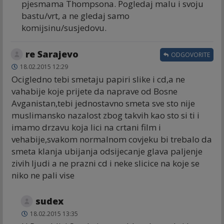
pjesmama Thompsona. Pogledaj malu i svoju
bastu/vrt, a ne gledaj samo
komijsinu/susjedovu.
re Sarajevo
ODGOVORITE
18.02.2015 12:29
Ocigledno tebi smetaju papiri slike i cd,a ne
vahabije koje prijete da naprave od Bosne
Avganistan,tebi jednostavno smeta sve sto nije
muslimansko nazalost zbog takvih kao sto si ti i
imamo drzavu koja lici na crtani film i
vehabije,svakom normalnom covjeku bi trebalo da
smeta klanja ubijanja odsijecanje glava paljenje
zivih ljudi a ne prazni cd i neke slicice na koje se
niko ne pali vise
sudex
18.02.2015 13:35