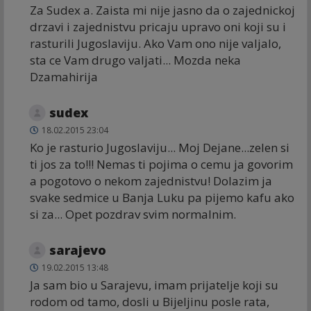
Za Sudex a. Zaista mi nije jasno da o zajednickoj
drzavi i zajednistvu pricaju upravo oni koji su i
rasturili Jugoslaviju. Ako Vam ono nije valjalo,
sta ce Vam drugo valjati... Mozda neka
Dzamahirija
sudex
18.02.2015 23:04
Ko je rasturio Jugoslaviju... Moj Dejane...zelen si
ti jos za to!!! Nemas ti pojima o cemu ja govorim
a pogotovo o nekom zajednistvu! Dolazim ja
svake sedmice u Banja Luku pa pijemo kafu ako
si za... Opet pozdrav svim normalnim.
sarajevo
19.02.2015 13:48
Ja sam bio u Sarajevu, imam prijatelje koji su
rodom od tamo, dosli u Bijeljinu posle rata,