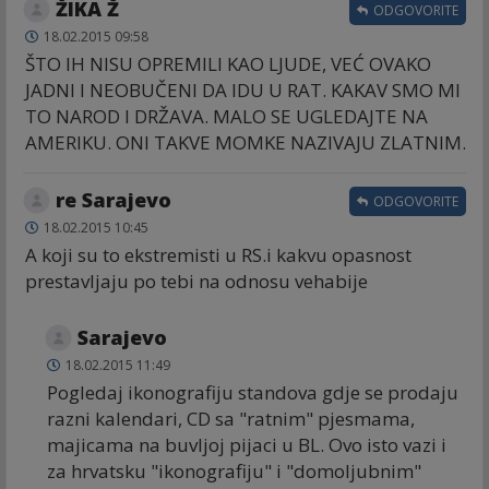
ŽIKA Ž
ODGOVORITE
18.02.2015 09:58
ŠTO IH NISU OPREMILI KAO LJUDE, VEĆ OVAKO
JADNI I NEOBUČENI DA IDU U RAT. KAKAV SMO MI
TO NAROD I DRŽAVA. MALO SE UGLEDAJTE NA
AMERIKU. ONI TAKVE MOMKE NAZIVAJU ZLATNIM.
re Sarajevo
ODGOVORITE
18.02.2015 10:45
A koji su to ekstremisti u RS.i kakvu opasnost
prestavljaju po tebi na odnosu vehabije
Sarajevo
18.02.2015 11:49
Pogledaj ikonografiju standova gdje se prodaju
razni kalendari, CD sa "ratnim" pjesmama,
majicama na buvljoj pijaci u BL. Ovo isto vazi i
za hrvatsku "ikonografiju" i "domoljubnim"