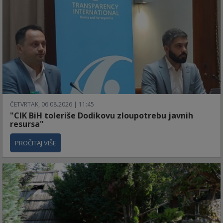
ČETVRTAK, 06.08.2026 | 11:45
"CIK BiH toleriše Dodikovu zloupotrebu javnih
resursa"
PROČITAJ VIŠE