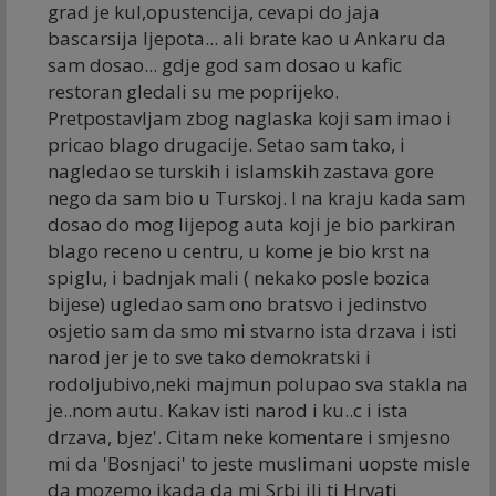
grad je kul,opustencija, cevapi do jaja
bascarsija ljepota... ali brate kao u Ankaru da
sam dosao... gdje god sam dosao u kafic
restoran gledali su me poprijeko.
Pretpostavljam zbog naglaska koji sam imao i
pricao blago drugacije. Setao sam tako, i
nagledao se turskih i islamskih zastava gore
nego da sam bio u Turskoj. I na kraju kada sam
dosao do mog lijepog auta koji je bio parkiran
blago receno u centru, u kome je bio krst na
spiglu, i badnjak mali ( nekako posle bozica
bijese) ugledao sam ono bratsvo i jedinstvo
osjetio sam da smo mi stvarno ista drzava i isti
narod jer je to sve tako demokratski i
rodoljubivo,neki majmun polupao sva stakla na
je..nom autu. Kakav isti narod i ku..c i ista
drzava, bjez'. Citam neke komentare i smjesno
mi da 'Bosnjaci' to jeste muslimani uopste misle
da mozemo ikada da mi Srbi ili ti Hrvati