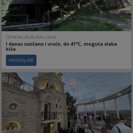
ČETVRTAK, 06.08.2026 | 09:30
I danas sunčano i vruće, do 41°C, moguća slaba
kiša
PROČITAJ VIŠE