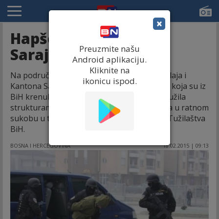
×
Hapšenje selefija u
Preuzmite našu
Sarajevu
Android aplikaciju.
Kliknite na
Na području Unsko-sanskog kantona, Maglaja i
ikonicu ispod.
Kantona Sarajevo slobode je lišeno šest lica koja su iz
BiH krenula u pravcu Sirije, kako bi se pridružila
strukturama "Islamske države" i učestvovala u ratnom
sukobu u toj zemlji - saopšteno je danas iz Tužilaštva
BiH.
BOSNA I HERCEGOVINA
18.02.2015 | 09:13