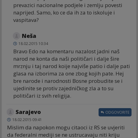
prevazici nacionalne podjele i zemlju povesti
naprijed. Samo, ko ce da ih za to iskoluje i
vaspitava?
Neša
18.02.2015 10:34
Bravo Edo na komentaru nazalost jadni naš
narod ne konta da naši političari i dalje šire
mrznju i taj narod koije najviše patio i dalje pati
glasa na izborima za one zbog kojih pate. Hej
bre narode i narodnosti Bosne probudite se i
ujedinite se protiv zajedničkog zla a to su
političari iz svih religija.
Sarajevo
ODGOVORITE
18.02.2015 09:41
Mislim da napokon mogu citaoci iz RS se uvjeriti
da federalni mediji se ne ustrucavaju niti kriju