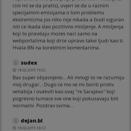
cini mi se da pratis), uvjeri se da u raznim
specijalnim emisijama o tom problemu
ekstremizma jos niko nije nikada a budi siguran
niti ce ikada dao pozitivno misljenje. A misljenja
koji to pravdaju mozes naci samo na
webportalima koji drze upravo takvi ljudi kao ti.
Hvala BN na korektnim komentarima.
sudex
18.02.2015 16:52
Bas super objasnjeno... Ali mnogi to ne razumiju
moj drugar... Dugo ce mo se mi boriti protiv
vehabija i ovakvih kao ovaj "re Sarajevo" koji
pogresno tumace sve one koji pokusavaju biti
normalni. Pozdrav svima...
dejan.bl
18.02.2015 18:12