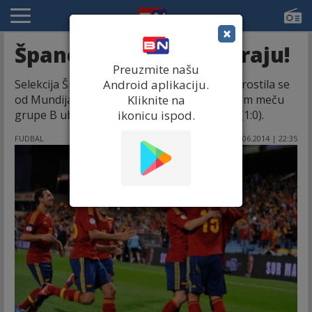
×
Španci pravi tek na kraju!
Preuzmite našu
Selekcija Španije na dostojanstven način oprostila se
Android aplikaciju.
od Mundijala u Brazilu, pošto je u poslednjem meču
Kliknite na
grupe B ubedljivo savladala Australiju – 3:0 (1:0).
ikonicu ispod.
FUDBAL
23.06.2014 | 22:35