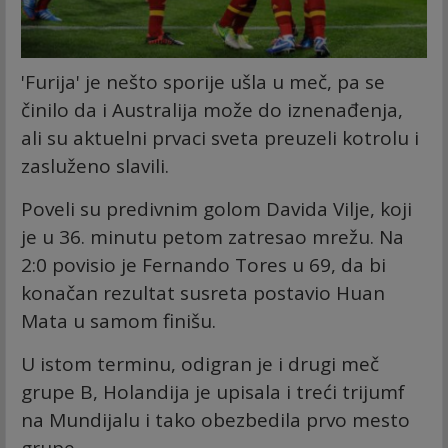
'Furija' je nešto sporije ušla u meč, pa se
činilo da i Australija može do iznenađenja,
ali su aktuelni prvaci sveta preuzeli kotrolu i
zasluženo slavili.
Poveli su predivnim golom Davida Vilje, koji
je u 36. minutu petom zatresao mrežu. Na
2:0 povisio je Fernando Tores u 69, da bi
konačan rezultat susreta postavio Huan
Mata u samom finišu.
U istom terminu, odigran je i drugi meč
grupe B, Holandija je upisala i treći trijumf
na Mundijalu i tako obezbedila prvo mesto
grupe.