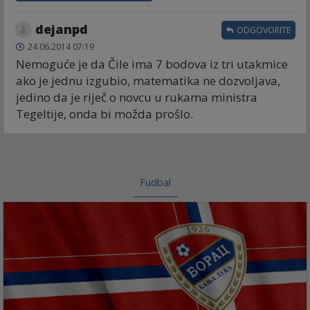
dejanpd
ODGOVORITE
24.06.2014 07:19
Nemoguće je da Čile ima 7 bodova iz tri utakmice
ako je jednu izgubio, matematika ne dozvoljava,
jedino da je riječ o novcu u rukama ministra
Tegeltije, onda bi možda prošlo.
Fudbal