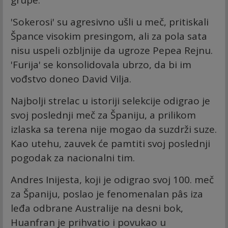
'Sokerosi' su agresivno ušli u meč, pritiskali
Špance visokim presingom, ali za pola sata
nisu uspeli ozbljnije da ugroze Pepea Rejnu.
'Furija' se konsolidovala ubrzo, da bi im
vođstvo doneo David Vilja.
Najbolji strelac u istoriji selekcije odigrao je
svoj poslednji meč za Španiju, a prilikom
izlaska sa terena nije mogao da suzdrži suze.
Kao utehu, zauvek će pamtiti svoj poslednji
pogodak za nacionalni tim.
Andres Inijesta, koji je odigrao svoj 100. meč
za Španiju, poslao je fenomenalan pâs iza
leđa odbrane Australije na desni bok,
Huanfran je prihvatio i povukao u