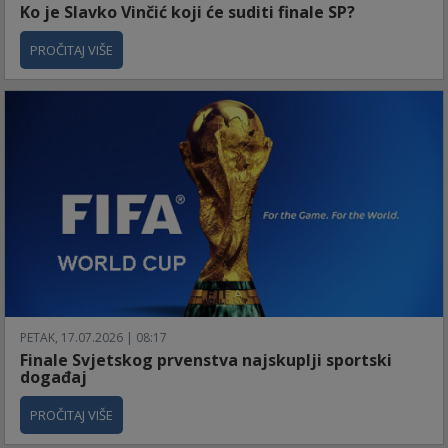
Ko je Slavko Vinčić koji će suditi finale SP?
PROČITAJ VIŠE
PETAK, 17.07.2026 | 08:17
Finale Svjetskog prvenstva najskuplji sportski
događaj
PROČITAJ VIŠE