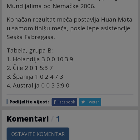
Mundijalima od Nemačke 2006.
Konačan rezultat meča postavlja Huan Mata
u samom finišu meča, posle lepe asistencije
Seska Fabregasa.
Tabela, grupa B:
1. Holandija 3 0 0 10:3 9
2. Čile 2 0 1 5:3 7
3. Španija 1 0 2 4:7 3
4. Australija 0 0 3 3:9 0
Podijelite vijest:
Facebook
Twitter
Komentari
/
1
OSTAVITE KOMENTAR