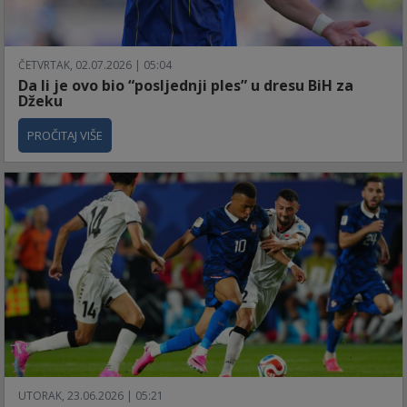
ČETVRTAK, 02.07.2026 | 05:04
Da li je ovo bio “posljednji ples” u dresu BiH za
Džeku
PROČITAJ VIŠE
UTORAK, 23.06.2026 | 05:21