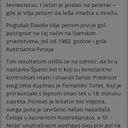
šesnesterac, i zatim je poslao na peterac –
gde je Vilja petom iza leđa smešta u mrežu.
Pogodak Davida Vilje petom prvi je gol
postignut na taj način na Svetskim
prvenstvima, još od 1982. godine i gola
Austrijanca Peseja.
Tim rezultatom otišlo se na odmor, da bi u
nastavku Španci bili ti koji su konstantno
kontrolisali ritam i stvarali šanse. Prednost
svog tima duplirao je Fernando Tores, koji je
prvi kontakt s loptom imao tek u 18. minutu
susreta. Ponovo je kreator bio Inijesta,
ovoga puta je savršeno našao napadača
Čelsija u kaznenom Australijanaca, a 'El
Ninjo' unutrašnjom postigao svoj prvi gol na