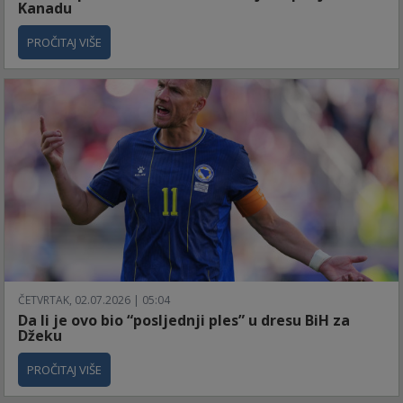
Kanadu
PROČITAJ VIŠE
ČETVRTAK, 02.07.2026 | 05:04
Da li je ovo bio “posljednji ples” u dresu BiH za
Džeku
PROČITAJ VIŠE