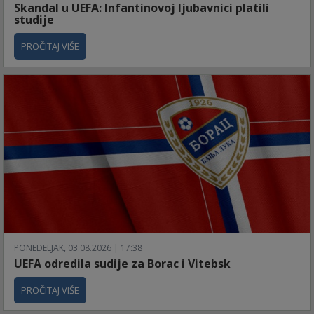
Skandal u UEFA: Infantinovoj ljubavnici platili
studije
PROČITAJ VIŠE
PONEDELJAK, 03.08.2026 | 17:38
UEFA odredila sudije za Borac i Vitebsk
PROČITAJ VIŠE