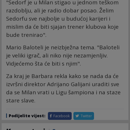
"Sedorf je u Milan stigao u jednom teškom
razdoblju, ali je radio dobar posao. Želim
Sedorfu sve najbolje u budućoj karijeri i
mislim da će biti sjajan trener klubova koje
bude trenirao".
Mario Baloteli je neizbježna tema. "Baloteli
je veliki igrač, ali niko nije nezamjenljiv.
Vidjećemo šta će biti s njim".
Za kraj je Barbara rekla kako se nada da će
izvršni direktor Adrijano Galijani uraditi sve
da se Milan vrati u Ligu šampiona i na staze
stare slave.
Podijelite vijest:
Facebook
Twitter