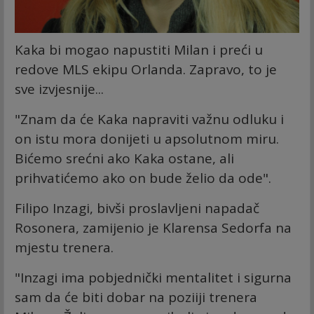
Kaka bi mogao napustiti Milan i preći u
redove MLS ekipu Orlanda. Zapravo, to je
sve izvjesnije...
"Znam da će Kaka napraviti važnu odluku i
on istu mora donijeti u apsolutnom miru.
Bićemo srećni ako Kaka ostane, ali
prihvatićemo ako on bude želio da ode".
Filipo Inzagi, bivši proslavljeni napadač
Rosonera, zamijenio je Klarensa Sedorfa na
mjestu trenera.
"Inzagi ima pobjednički mentalitet i sigurna
sam da će biti dobar na poziiji trenera