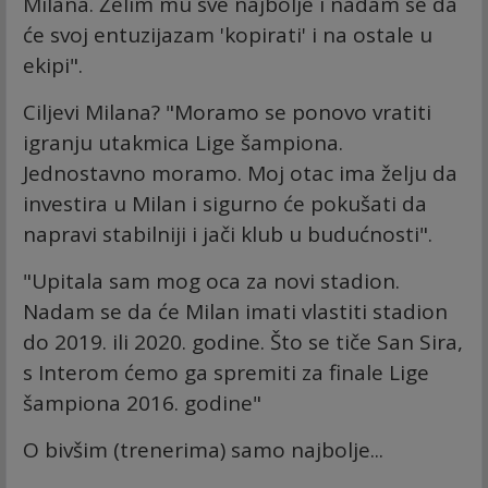
Milana. Želim mu sve najbolje i nadam se da
će svoj entuzijazam 'kopirati' i na ostale u
ekipi".
Ciljevi Milana? "Moramo se ponovo vratiti
igranju utakmica Lige šampiona.
Jednostavno moramo. Moj otac ima želju da
investira u Milan i sigurno će pokušati da
napravi stabilniji i jači klub u budućnosti".
"Upitala sam mog oca za novi stadion.
Nadam se da će Milan imati vlastiti stadion
do 2019. ili 2020. godine. Što se tiče San Sira,
s Interom ćemo ga spremiti za finale Lige
šampiona 2016. godine"
O bivšim (trenerima) samo najbolje...