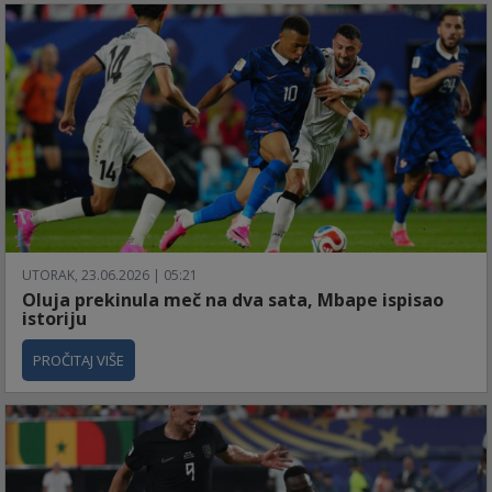
UTORAK, 23.06.2026 | 05:21
Oluja prekinula meč na dva sata, Mbape ispisao
istoriju
PROČITAJ VIŠE