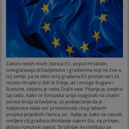
Zakoni nekih novih članica EU, poput Hrvatske,
omogućavaju državljanstvo i građanima koji ne žive u
toj zemlji, pa će tako broj građana EU postati veći za
recimo Hrvate iz BiH ili Srbije, ali i mnoge Bugare i
Rumune, objavio je radio Dojče vele.
Pitanje je, smatra
taj radio, kako će Evropska unija reagovati na znatni
porast broja državljana, uz podsjećanje da je
italijanska vlada već protestovala zbog labavih
propisa pojedinih članica. Jer, Italija je, kako se navodi,
omiljeni cilj građana Moldavije nakon što, na primjer,
dobiju rumunski pasoš. Stručnjak na Institutu za