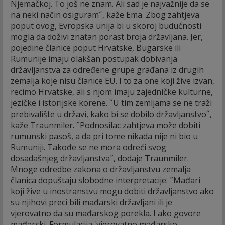
Njemačkoj. To još ne znam. Ali sad je najvažnije da se
na neki način osiguram˝, kaže Ema. Zbog zahtjeva
poput ovog, Evropska unija bi u skoroj budućnosti
mogla da doživi znatan porast broja državljana. Jer,
pojedine članice poput Hrvatske, Bugarske ili
Rumunije imaju olakšan postupak dobivanja
državljanstva za određene grupe građana iz drugih
zemalja koje nisu članice EU. I to za one koji žive izvan,
recimo Hrvatske, ali s njom imaju zajedničke kulturne,
jezičke i istorijske korene. ˝U tim zemljama se ne traži
prebivalište u državi, kako bi se dobilo državljanstvo˝,
kaže Traunmiler. ˝Podnosilac zahtjeva može dobiti
rumunski pasoš, a da pri tome nikada nije ni bio u
Rumuniji. Takođe se ne mora odreći svog
dosadašnjeg državljanstva˝, dodaje Traunmiler.
Mnoge odredbe zakona o državljanstvu zemalja
članica dopuštaju slobodne interpretacije. ˝Mađari
koji žive u inostranstvu mogu dobiti državljanstvo ako
su njihovi preci bili mađarski državljani ili je
vjerovatno da su mađarskog porekla. I ako govore
mađarski. Formulacija 'vjerovatno mađarsko