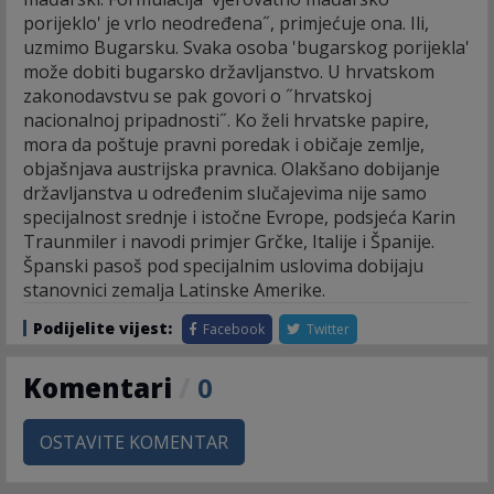
porijeklo' je vrlo neodređena˝, primjećuje ona. Ili,
uzmimo Bugarsku. Svaka osoba 'bugarskog porijekla'
može dobiti bugarsko državljanstvo. U hrvatskom
zakonodavstvu se pak govori o ˝hrvatskoj
nacionalnoj pripadnosti˝. Ko želi hrvatske papire,
mora da poštuje pravni poredak i običaje zemlje,
objašnjava austrijska pravnica. Olakšano dobijanje
državljanstva u određenim slučajevima nije samo
specijalnost srednje i istočne Evrope, podsjeća Karin
Traunmiler i navodi primjer Grčke, Italije i Španije.
Španski pasoš pod specijalnim uslovima dobijaju
stanovnici zemalja Latinske Amerike.
Podijelite vijest:
Facebook
Twitter
Komentari
/
0
OSTAVITE KOMENTAR