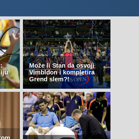
:
Može li Stan da osvoji
iju
Vimbldon i kompletira
Grend slem?!
tkom