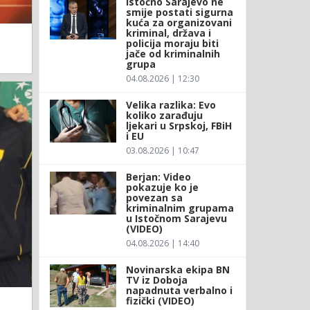
Istočno Sarajevo ne
smije postati sigurna
kuća za organizovani
kriminal, država i
policija moraju biti
jače od kriminalnih
grupa
04.08.2026 | 12:30
Velika razlika: Evo
koliko zarađuju
ljekari u Srpskoj, FBiH
i EU
03.08.2026 | 10:47
Berjan: Video
pokazuje ko je
povezan sa
kriminalnim grupama
u Istočnom Sarajevu
(VIDEO)
04.08.2026 | 14:40
Novinarska ekipa BN
TV iz Doboja
napadnuta verbalno i
fizički (VIDEO)