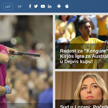
LAT
ЋР
Radost za ''Kengure''
Kirjos igra za Austral
u Dejvis kupu!
Sud u Lozani: Poče