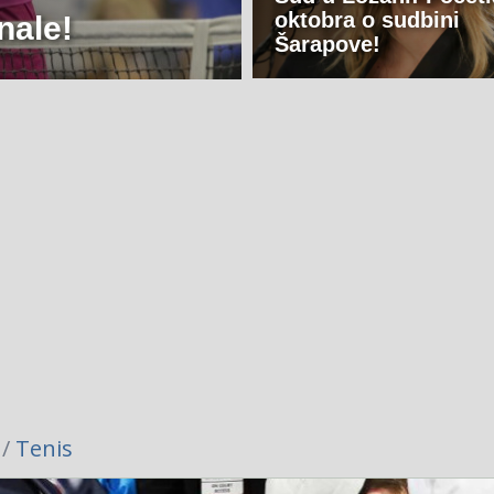
oktobra o sudbini
nale!
Šarapove!
 /
Tenis