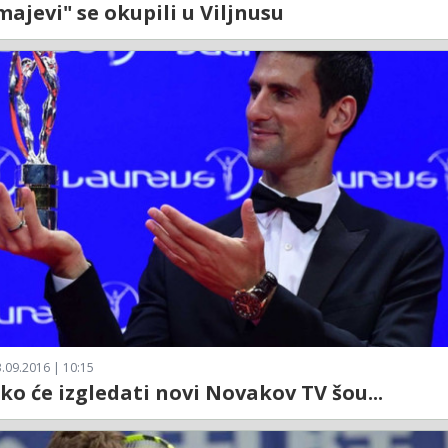
majevi" se okupili u Viljnusu
.09.2016 | 10:15
ko će izgledati novi Novakov TV šou...