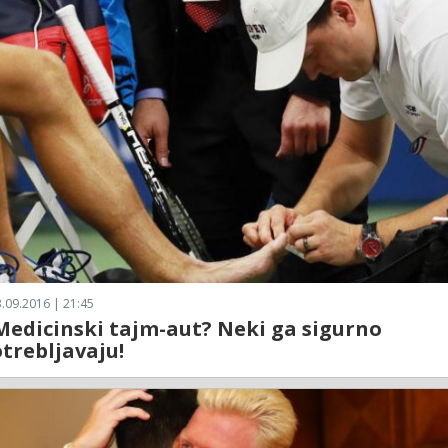
.09.2016 | 21:45
Medicinski tajm-aut? Neki ga sigurno
trebljavaju!