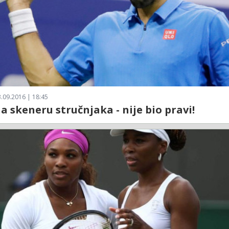
.09.2016 | 18:45
a skeneru stručnjaka - nije bio pravi!