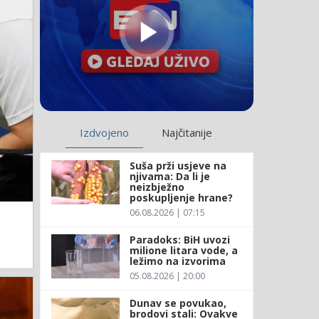
Izdvojeno
Najčitanije
Suša prži usjeve na
njivama: Da li je
neizbježno
poskupljenje hrane?
06.08.2026 | 07:15
Paradoks: BiH uvozi
milione litara vode, a
ležimo na izvorima
05.08.2026 | 20:00
Dunav se povukao,
brodovi stali: Ovakve