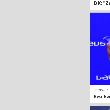
DK: "Z
UTORAK, 13
Evo ka