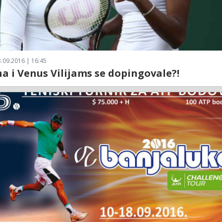
.09.2016 | 16:45
na i Venus Vilijams se dopingovale?!