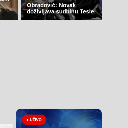
Obradović: Novak
doživljava sudbinu Tesle!
● UŽIVO