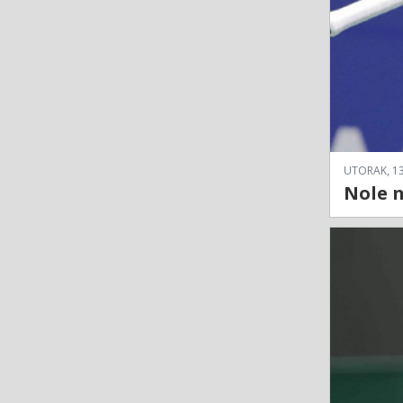
UTORAK, 13
Nole n