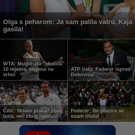
Olga s peharom: Ja sam palila vatru, Kaja
gasila!
WTA: Mugurusa "skočila"
10 mjesta, smjena na
ATP lista: Federer ispred
vrhu!
Đokovića!
Čilić: Nisam plakao zbog
Federer: Ne planira se
bola, već zbog nemoći!
osam titula!