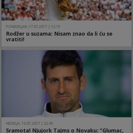
PONEDELJAK, 17.07.2017 | 12:15
Rodžer u suzama: Nisam znao da li ću se
vratiti!
NEDELJA, 16.07.2017 | 22:45
Sramota! Njujork Tajms o Novaku: "Glumac,