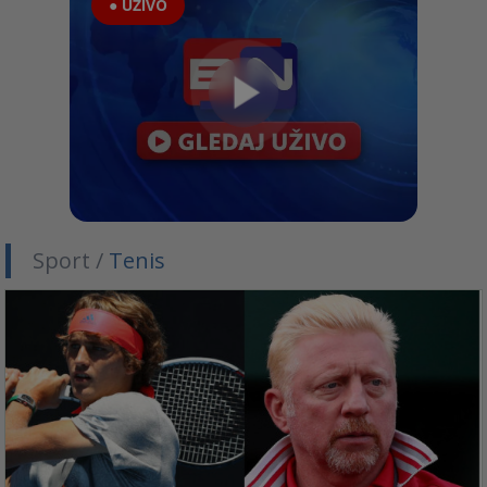
● UŽIVO
Sport /
Tenis