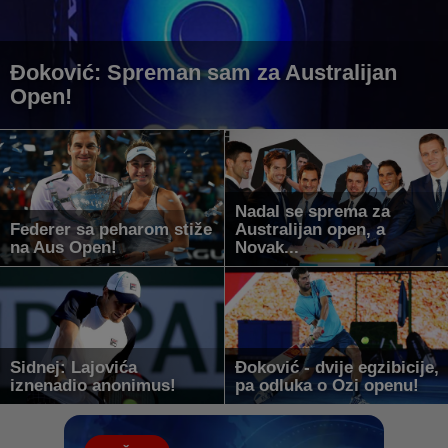
Đoković: Spreman sam za Australijan
Open!
Nadal se sprema za
Federer sa peharom stiže
Australijan open, a
na Aus Open!
Novak...
Sidnej: Lajovića
Đoković - dvije egzibicije,
iznenadio anonimus!
pa odluka o Ozi openu!