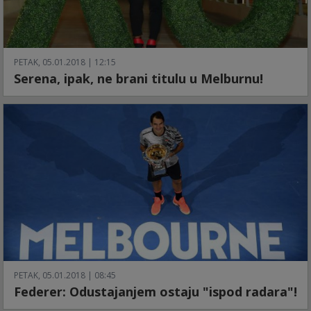
PETAK, 05.01.2018 | 12:15
Serena, ipak, ne brani titulu u Melburnu!
PETAK, 05.01.2018 | 08:45
Federer: Odustajanjem ostaju "ispod radara"!