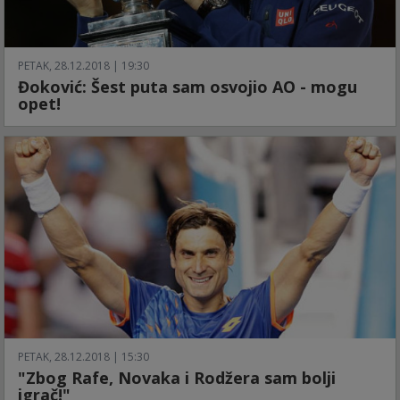
PETAK, 28.12.2018 | 19:30
Đoković: Šest puta sam osvojio AO - mogu
opet!
PETAK, 28.12.2018 | 15:30
"Zbog Rafe, Novaka i Rodžera sam bolji
igrač!"