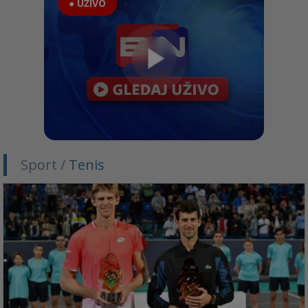
● UŽIVO
Sport /
Tenis