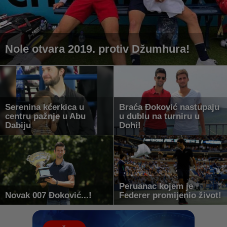
Nole otvara 2019. protiv Džumhura!
Serenina kćerkica u
Braća Đoković nastupaju
centru pažnje u Abu
u dublu na turniru u
Dabiju
Dohi!
Peruanac kojem je
Novak 007 Đoković...!
Federer promijenio život!