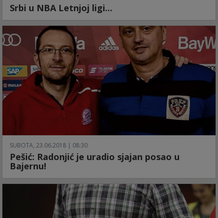
Srbi u NBA Letnjoj ligi...
SUBOTA, 23.06.2018 | 08:30
Pešić: Radonjić je uradio sjajan posao u
Bajernu!