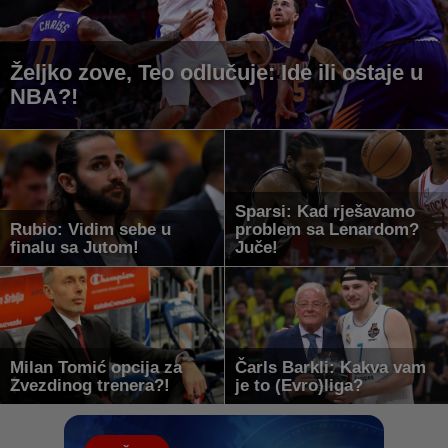
Željko zove, Teo odlučuje: Ide ili ostaje u
NBA?!
Sparsi: Kad rješavamo
Rubio: Vidim sebe u
problem sa Lenardom?
finalu sa Jutom!
Juče!
Milan Tomić opcija za
Čarls Barkli: Kakva vam
Zvezdinog trenera?!
je to (Evro)liga?