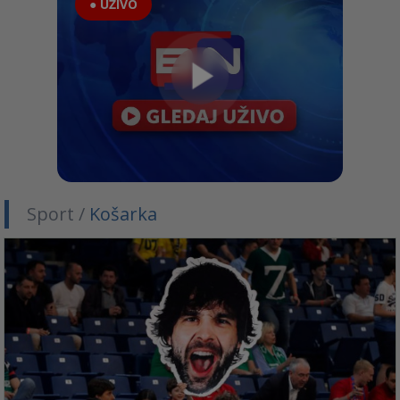
● UŽIVO
Sport /
Košarka