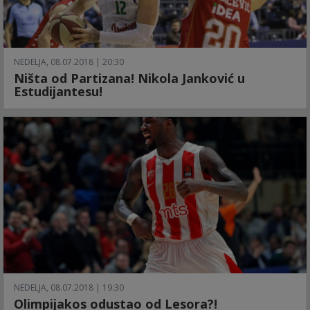
NEDELJA, 08.07.2018 | 20:30
Ništa od Partizana! Nikola Janković u
Estudijantesu!
NEDELJA, 08.07.2018 | 19:30
Olimpijakos odustao od Lesora?!