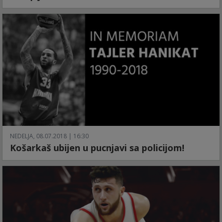
NEDELJA, 08.07.2018 | 16:30
Košarkaš ubijen u pucnjavi sa policijom!