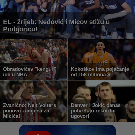
EL - žrijeb: Nedović i Micov stižu u
Podgoricu!
Obradovićev "kengur"
Kokoškov ima pojačanje
ide u NBA!
od 158 miliona $!
Zvanično: Nejt Volters
Denver i Jokić danas
ponovo zamjena za
potvrđuju rekordni
Micića!
ugovor!