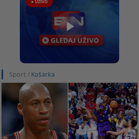
● UŽIVO
Sport /
Košarka