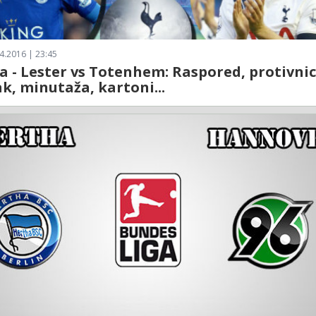
4.2016 | 23:45
a - Lester vs Totenhem: Raspored, protivnic
ak, minutaža, kartoni...