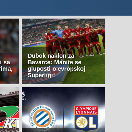
Dubok naklon za
i sa
Bavarce: Manite se
vima,
gluposti o evropskoj
Superligi!