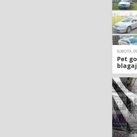
SUBOTA, 09
Pet go
blagaj