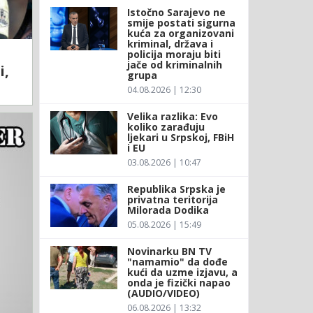
Istočno Sarajevo ne
smije postati sigurna
kuća za organizovani
kriminal, država i
policija moraju biti
jače od kriminalnih
i,
grupa
04.08.2026 | 12:30
Velika razlika: Evo
koliko zarađuju
ljekari u Srpskoj, FBiH
i EU
03.08.2026 | 10:47
Republika Srpska je
privatna teritorija
Milorada Dodika
05.08.2026 | 15:49
Novinarku BN TV
"namamio" da dođe
kući da uzme izjavu, a
onda je fizički napao
(AUDIO/VIDEO)
06.08.2026 | 13:32