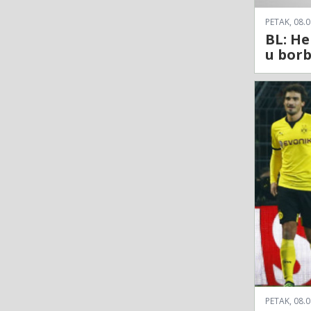
PETAK, 08.0
BL: He
u borb
PETAK, 08.0