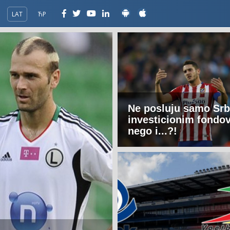
LAT
ЋР
Ne posluju samo Srb
investicionim fondo
nego i...?!