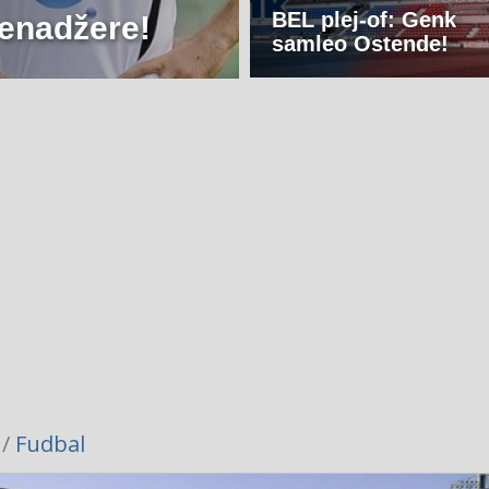
BEL plej-of: Genk
menadžere!
samleo Ostende!
 /
Fudbal