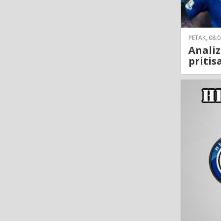
PETAK, 08.0
Analiz
pritis