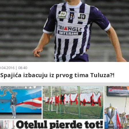
.04.2016 | 08:40
Spajića izbacuju iz prvog tima Tuluza?!