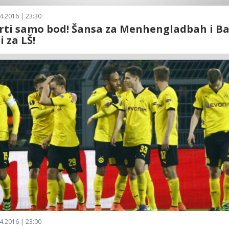
4.2016 | 23:30
rti samo bod! Šansa za Menhengladbah i Ba
i za LŠ!
4.2016 | 23:00