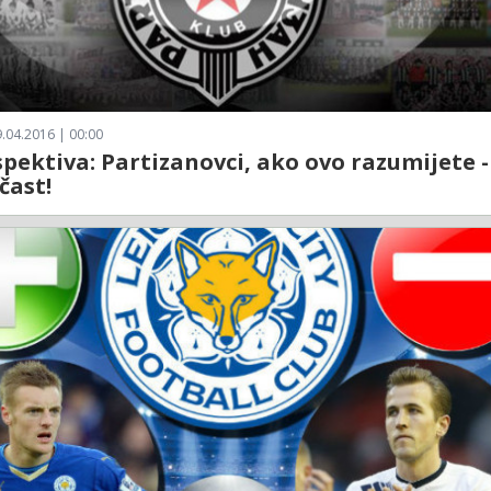
.04.2016 | 00:00
pektiva: Partizanovci, ako ovo razumijete -
čast!