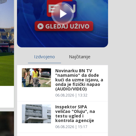
Izdvojeno
Najčitanije
Novinarku BN TV
"namamio" da dođe
kući da uzme izjavu, a
onda je fizički napao
(AUDIO/VIDEO)
06.08.2026 | 13:32
Inspektor SIPA
veličao "Oluju", na
testu ugled i
kontrola agencije
06.08.2026 | 15:17