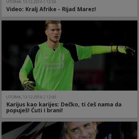
UTORAK, 13.12.2016 | 12:30
Video: Kralj Afrike - Rijad Marez!
UTORAK, 13.12.2016 | 12:00
Karijus kao karijes: Dečko, ti ćeš nama da
popuješ! Ćuti i brani!