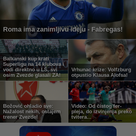
Roma ima zanimljivu ideju - Fabregas!
Balkanski kup krati
Superligu na 14 klubova i
vodi direktno u LŠ, svi
Vrhunac krize: Volfzburg
osim Zvezde glasali ZA!
otpustio Klausa Alofsa!
Božović ohladio sve:
Video: Od čistog fer-
Nažalost nekih, ostajem
pleja, do izvinjenja preko
trener Zvezde!
tvitera...