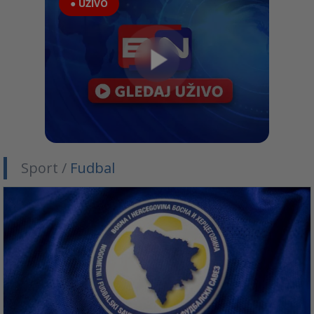
● UŽIVO
Sport /
Fudbal