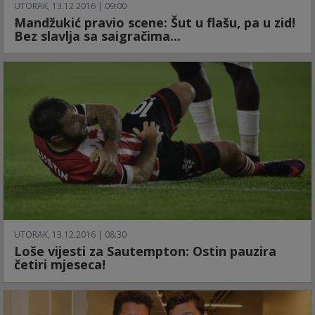
UTORAK, 13.12.2016 | 09:00
Mandžukić pravio scene: Šut u flašu, pa u zid!
Bez slavlja sa saigračima...
UTORAK, 13.12.2016 | 08:30
Loše vijesti za Sautempton: Ostin pauzira
četiri mjeseca!