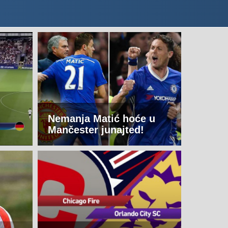
Nemanja Matić hoće u
Mančester junajted!