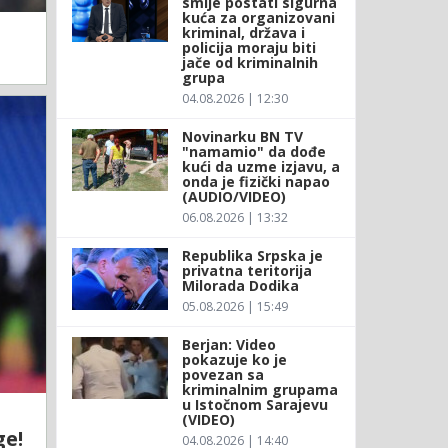
smije postati sigurna
kuća za organizovani
kriminal, država i
policija moraju biti
jače od kriminalnih
grupa
04.08.2026 | 12:30
Novinarku BN TV
"namamio" da dođe
kući da uzme izjavu, a
onda je fizički napao
(AUDIO/VIDEO)
06.08.2026 | 13:32
Republika Srpska je
privatna teritorija
Milorada Dodika
05.08.2026 | 15:49
Berjan: Video
pokazuje ko je
povezan sa
kriminalnim grupama
u Istočnom Sarajevu
(VIDEO)
ge!
04.08.2026 | 14:40