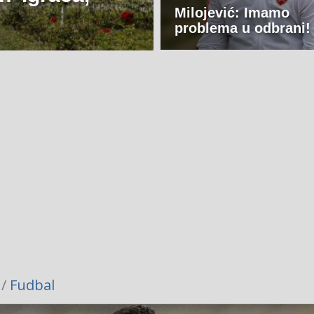
Milojević: Imamo
problema u odbrani!
 /
Fudbal