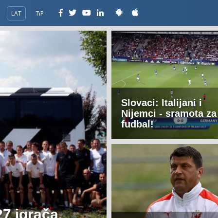
LAT
ЋР
Slovaci: Italijani i
Nijemci - sramota za
fudbal!
27 igrača,