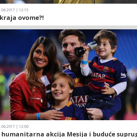
.06.2017 | 12:15
 kraja ovome?!
.06.2017 | 12:00
 humanitarna akcija Mesija i buduće supru