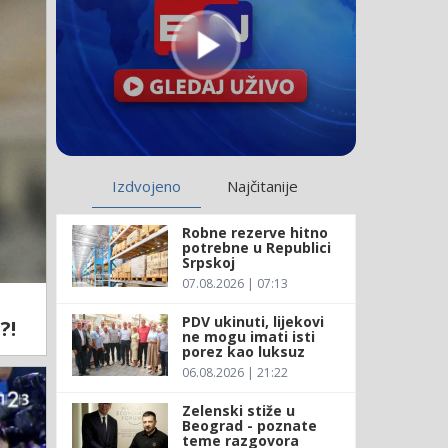
Izdvojeno
Najčitanije
Robne rezerve hitno
potrebne u Republici
Srpskoj
07.08.2026 | 07:13
PDV ukinuti, lijekovi
?!
ne mogu imati isti
porez kao luksuz
06.08.2026 | 21:22
Zelenski stiže u
Beograd - poznate
teme razgovora