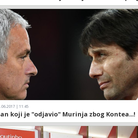
.06.2017 | 11:45
dan koji je "odjavio" Murinja zbog Kontea...!