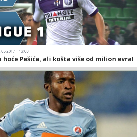
.06.2017 | 13:00
 hoće Pešića, ali košta više od milion evra!