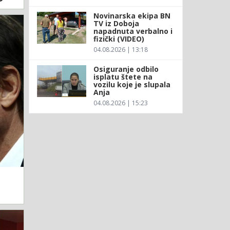
Novinarska ekipa BN
TV iz Doboja
napadnuta verbalno i
fizički (VIDEO)
04.08.2026 | 13:18
Osiguranje odbilo
isplatu štete na
vozilu koje je slupala
Anja
04.08.2026 | 15:23