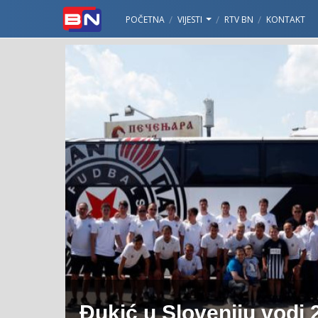
POČETNA
VIJESTI
RTV BN
KONTAKT
Đukić u Sloveniju vodi 