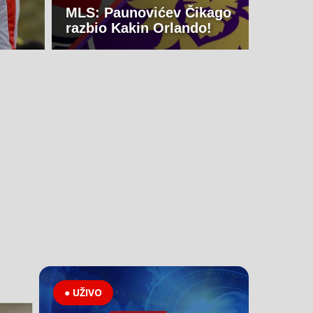
MLS: Paunovićev Čikago
razbio Kakin Orlando!
● UŽIVO