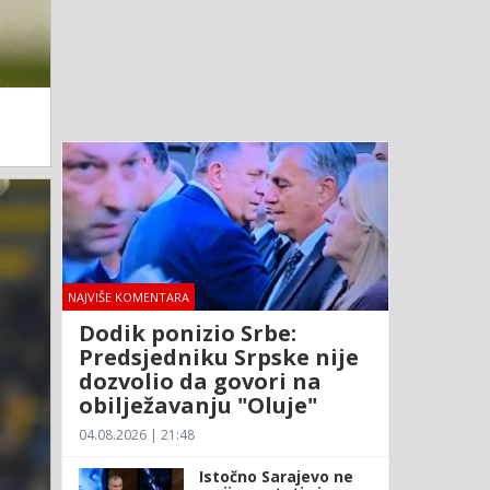
NAJVIŠE KOMENTARA
Dodik ponizio Srbe:
Predsjedniku Srpske nije
dozvolio da govori na
obilježavanju "Oluje"
04.08.2026 | 21:48
Istočno Sarajevo ne