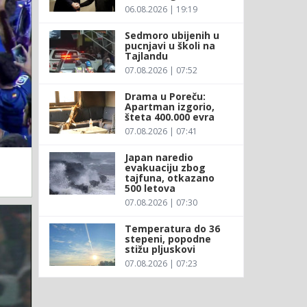
06.08.2026 | 19:19
Sedmoro ubijenih u
pucnjavi u školi na
Tajlandu
07.08.2026 | 07:52
Drama u Poreču:
Apartman izgorio,
šteta 400.000 evra
07.08.2026 | 07:41
Japan naredio
evakuaciju zbog
tajfuna, otkazano
500 letova
07.08.2026 | 07:30
Temperatura do 36
stepeni, popodne
stižu pljuskovi
07.08.2026 | 07:23