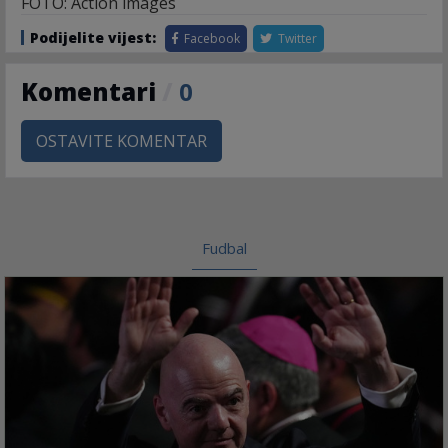
FOTO: Action images
Podijelite vijest:
Facebook
Twitter
Komentari
/
0
OSTAVITE KOMENTAR
Fudbal