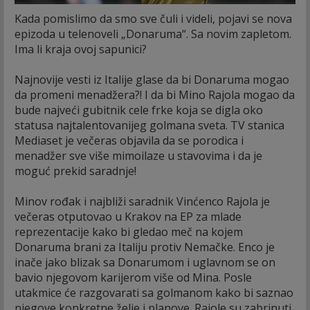
Kada pomislimo da smo sve čuli i videli, pojavi se nova
epizoda u telenoveli „Donaruma“. Sa novim zapletom.
Ima li kraja ovoj sapunici?
Najnovije vesti iz Italije glase da bi Donaruma mogao
da promeni menadžera?! I da bi Mino Rajola mogao da
bude najveći gubitnik cele frke koja se digla oko
statusa najtalentovanijeg golmana sveta. TV stanica
Mediaset je večeras objavila da se porodica i
menadžer sve više mimoilaze u stavovima i da je
moguć prekid saradnje!
Minov rođak i najbliži saradnik Vinćenco Rajola je
večeras otputovao u Krakov na EP za mlade
reprezentacije kako bi gledao meč na kojem
Donaruma brani za Italiju protiv Nemačke. Enco je
inače jako blizak sa Donarumom i uglavnom se on
bavio njegovom karijerom više od Mina. Posle
utakmice će razgovarati sa golmanom kako bi saznao
njegove konkretne želje i planove. Rajole su zabrinuti