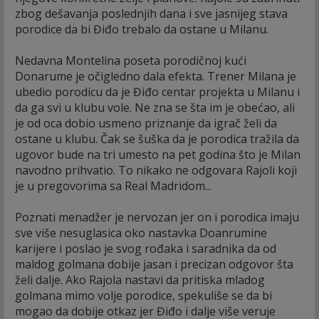
zbog dešavanja poslednjih dana i sve jasnijeg stava
porodice da bi Điđo trebalo da ostane u Milanu.
Nedavna Montelina poseta porodičnoj kući
Donarume je očigledno dala efekta. Trener Milana je
ubedio porodicu da je Điđo centar projekta u Milanu i
da ga svi u klubu vole. Ne zna se šta im je obećao, ali
je od oca dobio usmeno priznanje da igrač želi da
ostane u klubu. Čak se šuška da je porodica tražila da
ugovor bude na tri umesto na pet godina što je Milan
navodno prihvatio. To nikako ne odgovara Rajoli koji
je u pregovorima sa Real Madridom...
Poznati menadžer je nervozan jer on i porodica imaju
sve više nesuglasica oko nastavka Doanrumine
karijere i poslao je svog rođaka i saradnika da od
maldog golmana dobije jasan i precizan odgovor šta
želi dalje. Ako Rajola nastavi da pritiska mladog
golmana mimo volje porodice, spekuliše se da bi
mogao da dobije otkaz jer Điđo i dalje više veruje