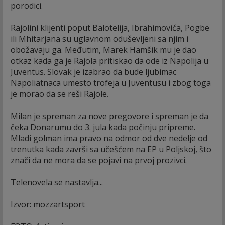
porodici.
Rajolini klijenti poput Balotelija, Ibrahimovića, Pogbe
ili Mhitarjana su uglavnom oduševljeni sa njim i
obožavaju ga. Međutim, Marek Hamšik mu je dao
otkaz kada ga je Rajola pritiskao da ode iz Napolija u
Juventus. Slovak je izabrao da bude ljubimac
Napoliatnaca umesto trofeja u Juventusu i zbog toga
je morao da se reši Rajole.
Milan je spreman za nove pregovore i spreman je da
čeka Donarumu do 3. jula kada počinju pripreme.
Mladi golman ima pravo na odmor od dve nedelje od
trenutka kada završi sa učešćem na EP u Poljskoj, što
znači da ne mora da se pojavi na prvoj prozivci.
Telenovela se nastavlja...
Izvor: mozzartsport