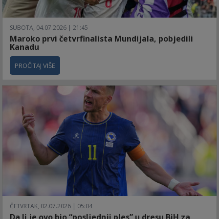
SUBOTA, 04.07.2026 | 21:45
Maroko prvi četvrfinalista Mundijala, pobjedili
Kanadu
PROČITAJ VIŠE
ČETVRTAK, 02.07.2026 | 05:04
Da li je ovo bio “posljednji ples” u dresu BiH za