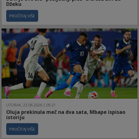
Džeku
PROČITAJ VIŠE
UTORAK, 23.06.2026 | 05:21
Oluja prekinula meč na dva sata, Mbape ispisao
istoriju
PROČITAJ VIŠE