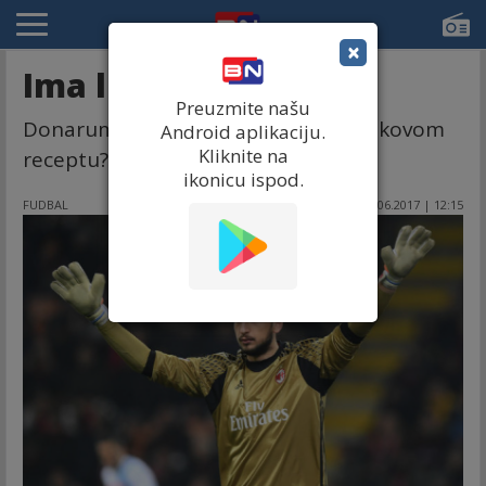
×
Ima li kraja ovome?!
Preuzmite našu
Donaruma otpušta Rajolu po Hamšikovom
Android aplikaciju.
Kliknite na
receptu?! Milan u sve boljoj poziciji!
ikonicu ispod.
FUDBAL
25.06.2017 | 12:15