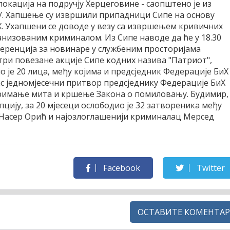
 локација на подручју Херцеговине - саопштено је из
/.
Хапшење су извршили припадници Сипе на основу
. Ухапшени се доводе у везу са извршењем кривичних
ганизованим криминалом. Из Сипе наводе да ће у 18.30
еренција за новинаре у службеним просторијама
 три повезане акције Сипе кодних назива "Патриот",
о је 20 лица, међу којима и предсједник Федерације БиХ
ас једномјесечни притвор предсједнику Федерације БиХ
примање мита и кршење Закона о помиловању. Будимир,
пцију, за 20 мјесеци ослободио је 32 затвореника међу
 Насер Орић и најозлоглашенији криминалац Мерсед
Facebook
Twitter
ОСТАВИТЕ КОМЕНТАР