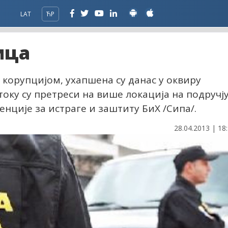
LAT
ЋР
ица
са корупцијом, ухапшена су данас у оквиру
 току су претреси на више локација на подручј
енције за истраге и заштиту БиХ /Сипа/.
28.04.2013 | 18