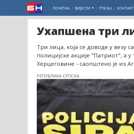
ПОЧЕТНА
ВИЈЕСТИ
РТВ БН
КОНТАКТ
Ухапшена три л
Три лица, која се доводе у везу 
полицијске акције "Патриот", а у
Херцеговине - саопштено је из Аг
РЕПУБЛИКА СРПСКА