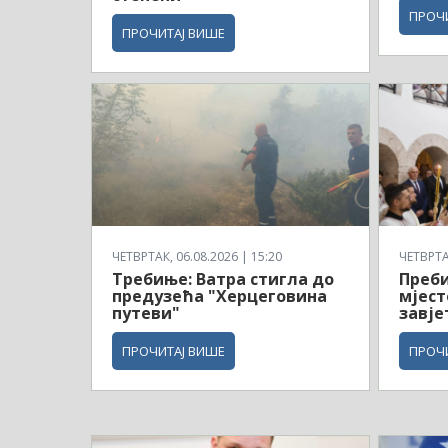
ПРОЧ
ПРОЧИТАЈ ВИШЕ
ЧЕТВРТАК, 06.08.2026 | 15:20
ЧЕТВРТАК
Требиње: Ватра стигла до
Преби
предузећа "Херцеговина
мјест
путеви"
завје
ПРОЧИТАЈ ВИШЕ
ПРОЧ