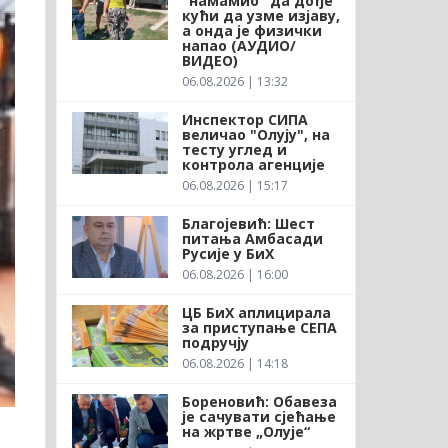
"намамио" да дође
кући да узме изјаву,
а онда је физички
напао (АУДИО/
ВИДЕО)
06.08.2026 | 13:32
Инспектор СИПА
величао "Олују", на
тесту углед и
контрола агенције
06.08.2026 | 15:17
Благојевић: Шест
питања Амбасади
Русије у БиХ
06.08.2026 | 16:00
ЦБ БиХ аплицирала
за приступање СЕПА
подручју
06.08.2026 | 14:18
Бореновић: Обавеза
је сачувати сјећање
на жртве „Олује“