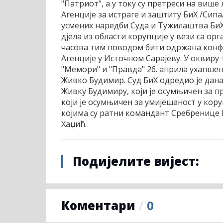
"Патриот", а у току су претреси на више
Агенције за истраге и заштиту БиХ /Сипа
усмених наредби Суда и Тужилаштва БиХ
дјела из области корупције у вези са ор
часова тим поводом бити одржана конф
Агенције у Источном Сарајеву. У оквиру
"Мемори" и "Правда" 26. априла ухапшен
Живко Будимир. Суд БиХ одредио је дан
Живку Будимиру, који је осумњичен за 
који је осумњичен за умијешаност у кору
којима су ратни командант Сребренице
Хаџић.
Подијелите вијест:
Коментари
/
0