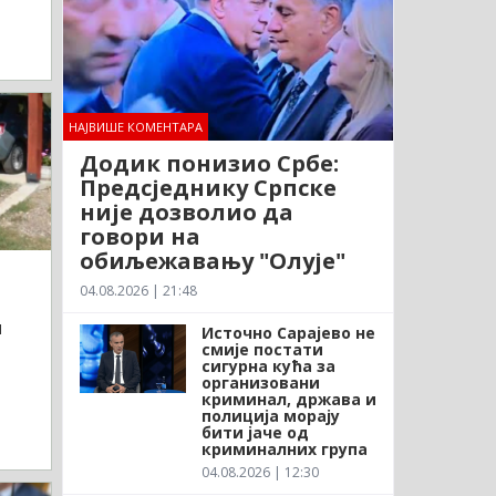
НАЈВИШЕ КОМЕНТАРА
Додик понизио Србе:
Предсједнику Српске
није дозволио да
говори на
обиљежавању "Олује"
04.08.2026 | 21:48
и
Источно Сарајево не
е
смије постати
сигурна кућа за
организовани
криминал, држава и
полиција морају
бити јаче од
криминалних група
04.08.2026 | 12:30