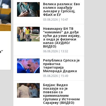
Велика разлика: Ево
колико зарађују
љекари у Српској,
ФБиХ и ЕУ
03.08.2026 | 10:47
Новинарку БН ТВ
"намамио" да дође
кући да узме изјаву,
а онда је физички
напао (АУДИО/
ВИДЕО)
а“
06.08.2026 | 13:32
Република Српска је
приватна
територија
Милорада Додика
05.08.2026 | 15:49
Берјан: Видео
показује ко је
повезан са
криминалним
групама у Источном
Сарајеву (ВИДЕО)