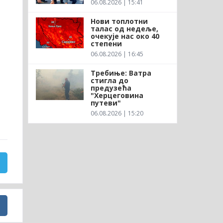
06.08.2026 | 15:41
Нови топлотни
талас од недеље,
очекује нас око 40
степени
06.08.2026 | 16:45
Требиње: Ватра
стигла до
предузећа
"Херцеговина
путеви"
06.08.2026 | 15:20