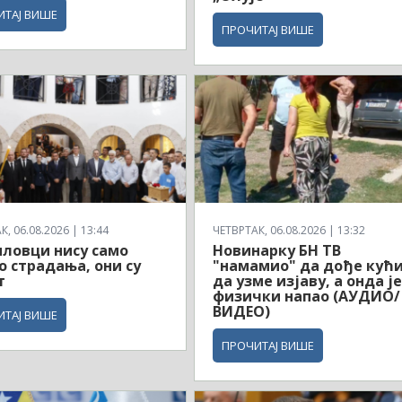
ИТАЈ ВИШЕ
ПРОЧИТАЈ ВИШЕ
, 06.08.2026 | 13:44
ЧЕТВРТАК, 06.08.2026 | 13:32
ловци нису само
Новинарку БН ТВ
о страдања, они су
"намамио" да дође кућ
т
да узме изјаву, а онда ј
физички напао (АУДИО/
ВИДЕО)
ИТАЈ ВИШЕ
ПРОЧИТАЈ ВИШЕ