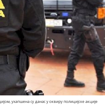
пцијом, ухапшена су данас у оквиру полицијске акције