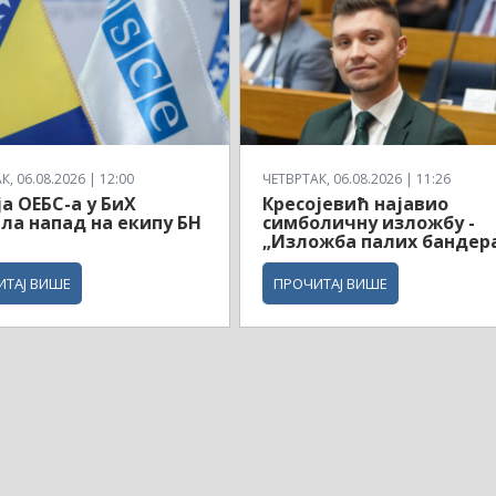
, 06.08.2026 | 12:00
ЧЕТВРТАК, 06.08.2026 | 11:26
а ОЕБС-а у БиХ
Кресојевић најавио
ла напад на екипу БН
симболичну изложбу -
„Изложба палих бандер
ИТАЈ ВИШЕ
ПРОЧИТАЈ ВИШЕ