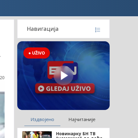
Навигација
● UŽIVO
у
:20
Издвојено
Најчитаније
Новинарку БН ТВ