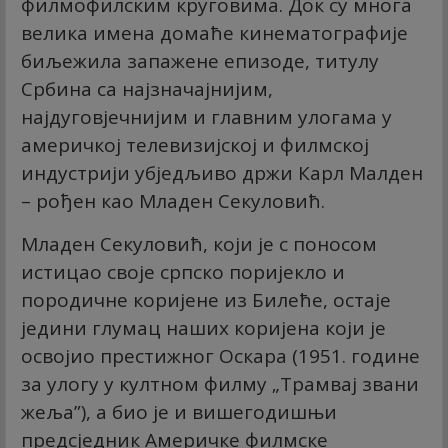
филмофилским круговима. Док су многа
велика имена домаће кинематографије
биљежила запажене епизоде, титулу
Србина са најзначајнијим,
најдуговјечнијим и главним улогама у
америчкој телевизијској и филмској
индустрији убједљиво држи Карл Малден
– рођен као Младен Секуловић.
​Младен Секуловић, који је с поносом
истицао своје српско поријекло и
породичне коријене из Билеће, остаје
једини глумац наших коријена који је
освојио престижног Оскара (1951. године
за улогу у култном филму „Трамвај звани
жеља”), а био је и вишегодишњи
предсједник Америчке филмске