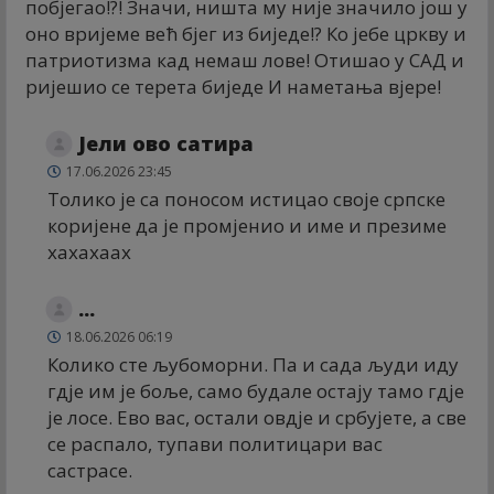
побјегао!?! Значи, ништа му није значило још у
оно вријеме већ бјег из биједе!? Ко јебе цркву и
патриотизма кад немаш лове! Отишао у САД и
ријешио се терета биједе И наметања вјере!
Јели ово сатира
17.06.2026 23:45
Толико је са поносом истицао своје српске
коријене да је промјенио и име и презиме
хахахаах
...
18.06.2026 06:19
Колико сте љубоморни. Па и сада људи иду
гдје им је боље, само будале остају тамо гдје
је лосе. Ево вас, остали овдје и србујете, а све
се распало, тупави политицари вас
састрасе.