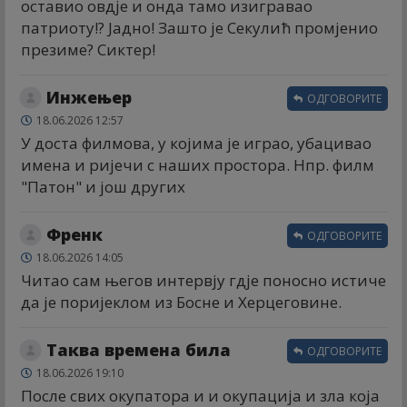
оставио овдје и онда тамо изигравао
патриоту!? Јадно! Зашто је Секулић промјенио
презиме? Сиктер!
Инжењер
ОДГОВОРИТЕ
18.06.2026 12:57
У доста филмова, у којима је играо, убацивао
имена и ријечи с наших простора. Нпр. филм
"Патон" и још других
Френк
ОДГОВОРИТЕ
18.06.2026 14:05
Читао сам његов интервју гдје поносно истиче
да је поријеклом из Босне и Херцеговине.
Таква времена била
ОДГОВОРИТЕ
18.06.2026 19:10
После свих окупатора и и окупација и зла која