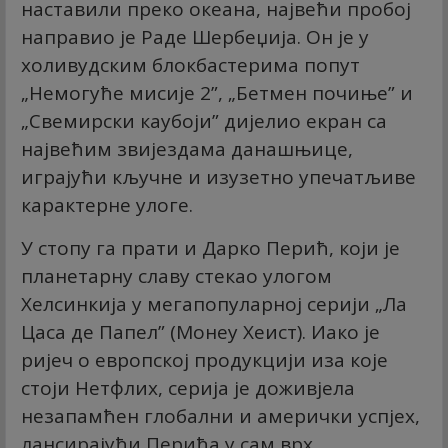
наставили преко океана, највећи пробој
направио је Раде Шербеџија. Он је у
холивудским блокбастерима попут
„Немогуће мисије 2”, „Бетмен почиње” и
„Свемирски каубоји” дијелио екран са
највећим звијездама данашњице,
играјући кључне и изузетно упечатљиве
карактерне улоге.
​У стопу га прати и Дарко Перић, који је
планетарну славу стекао улогом
Хелсинкија у мегапопуларној серији „Ла
Цаса де Папел” (Монеy Хеист). Иако је
ријеч о европској продукцији иза које
стоји Нетфлиx, серија је доживјела
незапамћен глобални и амерички успјех,
лансирајући Перића у сам врх