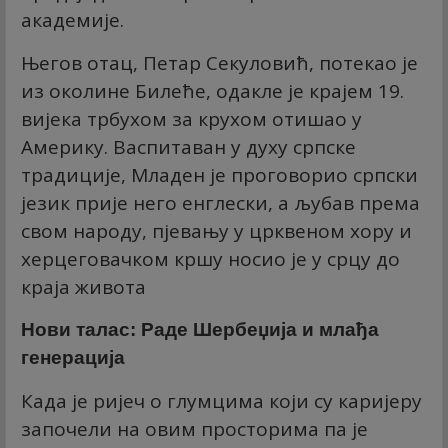
академије.
​Његов отац, Петар Секуловић, потекао је
из околине Билеће, одакле је крајем 19.
вијека трбухом за крухом отишао у
Америку. Васпитаван у духу српске
традиције, Младен је проговорио српски
језик прије него енглески, а љубав према
свом народу, пјевању у црквеном хору и
херцеговачком кршу носио је у срцу до
краја живота
​Нови талас: Раде Шербеџија и млађа
генерација
​Када је ријеч о глумцима који су каријеру
започели на овим просторима па је