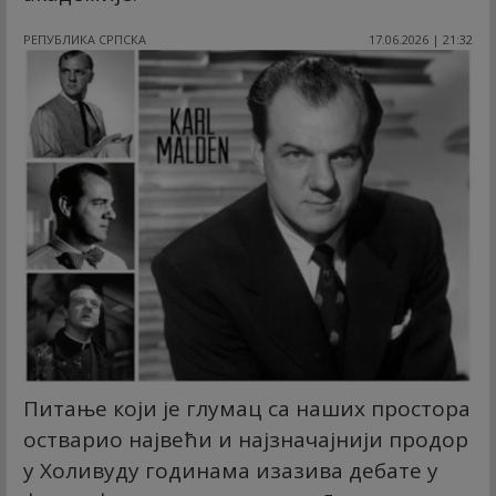
РЕПУБЛИКА СРПСКА
17.06.2026 | 21:32
Питање који је глумац са наших простора
остварио највећи и најзначајнији продор
у Холивуду годинама изазива дебате у