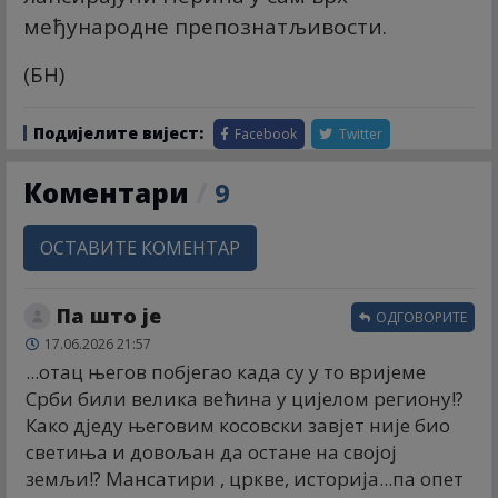
међународне препознатљивости.
(БН)
Подијелите вијест:
Facebook
Twitter
Коментари
/
9
ОСТАВИТЕ КОМЕНТАР
Па што је
ОДГОВОРИТЕ
17.06.2026 21:57
...отац његов побјегао када су у то вријеме
Срби били велика већина у цијелом региону!?
Како дједу његовим косовски завјет није био
светиња и довољан да остане на својој
земљи!? Мансатири , цркве, историја...па опет