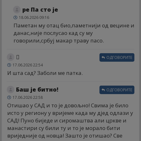
ре Па сто је
18.06.2026 09:16
Паметан му отац био,паметнији од вецине и
данас,није послусао кад су му
говорили,србуј макар траву пасо.
🫩
ОДГОВОРИТЕ
17.06.2026 22:54
И шта сад? Заболи ме патка.
Баш је битно!
ОДГОВОРИТЕ
17.06.2026 22:58
Отишао у САД и то је довољно! Свима је било
исто у региону у вријеме када му дјед одлази у
САД! Пуно биједе и сиромаштва али цркве и
манастири су били ту и то је морало бити
вриједније од новца! Зашто је отишао? Све