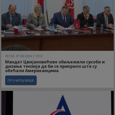
ПЕТАК, 07.08.2026 | 19:57
Мандат Цвијановићеве обиљежили сукоби и
дизање тензија да би се прикрило шта су
обећали Американцима
ПРОЧИТАЈ ВИШЕ