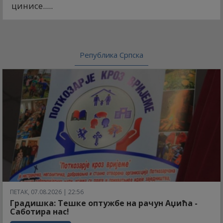
цинисе.....
Република Српска
ПЕТАК, 07.08.2026 | 22:56
Градишка: Тешке оптужбе на рачун Аџића -
Саботира нас!