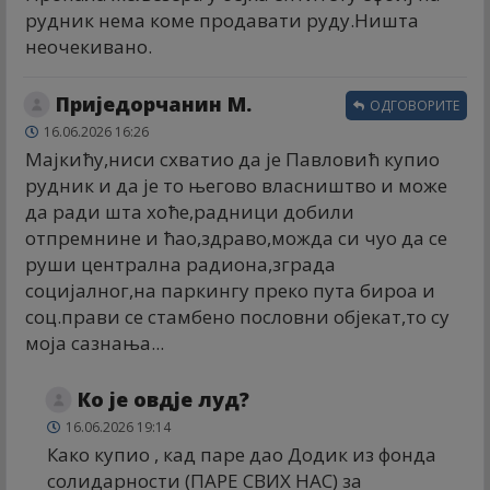
рудник нема коме продавати руду.Ништа
неочекивано.
Приједорчанин М.
ОДГОВОРИТЕ
16.06.2026 16:26
Мајкићу,ниси схватио да је Павловић купио
рудник и да је то његово власништво и може
да ради шта хоће,радници добили
отпремнине и ћао,здраво,можда си чуо да се
руши централна радиона,зграда
социјалног,на паркингу преко пута бироа и
соц.прави се стамбено пословни објекат,то су
моја сазнања...
Ко је овдје луд?
16.06.2026 19:14
Како купио , кад паре дао Додик из фонда
солидарности (ПАРЕ СВИХ НАС) за