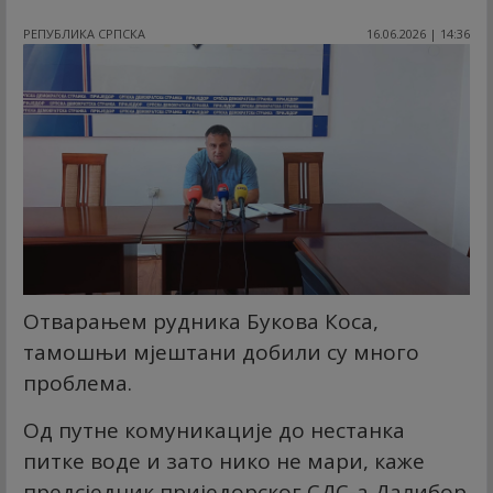
РЕПУБЛИКА СРПСКА
16.06.2026 | 14:36
Отварањем рудника Букова Коса,
тамошњи мјештани добили су много
проблема.
Од путне комуникације до нестанка
питке воде и зато нико не мари, каже
предсједник приједорског СДС-а Далибор