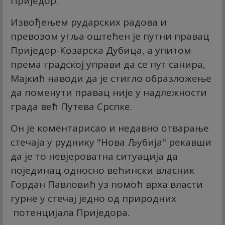
Приједор.
Извођењем рударских радова и
превозом угља оштећен је путни правац
Приједор-Козарска Дубица, а упитом
према градској управи да се пут санира,
Мајкић наводи да је стигло образложење
да поменути правац није у надлежности
града већ Путева Срспке.
Он је коментарисао и недавно отварање
стечаја у руднику "Нова Љубија" рекавши
да је то невјероватна ситуација да
појединац односно већински власник
Гордан Павловић уз помоћ врха власти
гурне у стечај једно од природних
потенцијала Приједора.