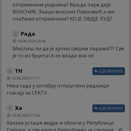
отпремнине радника? Ваљда паре даје
ВЛАСНИК. Знаци власник Павловић а ми
плаћамо отпремнине? КО ЈЕ ОВДЈЕ ЛУД?
Рада
16.06.2026 20:44
Мислиш ли да је купио својим парама??? Све
је то из буџета! А ко влада зна се!
ТН
ОДГОВОРИТЕ
16.06.2026 17:11
Нека сада у октобру отпуштени радници
гласају за СЕКТУ.
Ха
ОДГОВОРИТЕ
16.06.2026 17:56
Хахаха усташе ведре и облаче у Републици
Српској, а све народ биро браво за глупане... И