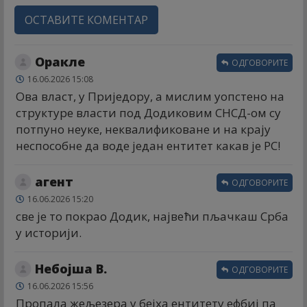
ОСТАВИТЕ КОМЕНТАР
Оракле
ОДГОВОРИТЕ
16.06.2026 15:08
Ова власт, у Приједору, а мислим уопстено на
структуре власти под Додиковим СНСД-ом су
потпуно неуке, неквалификоване и на крају
неспособне да воде један ентитет какав је РС!
агент
ОДГОВОРИТЕ
16.06.2026 15:20
све је то покрао Додик, највећи пљачкаш Срба
у историји.
Небојша В.
ОДГОВОРИТЕ
16.06.2026 15:56
Пропала жељезера у бејха ентитету ефбиј па