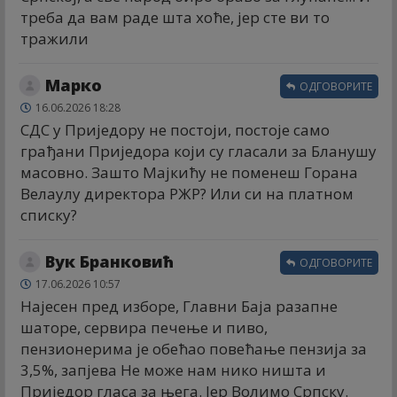
треба да вам раде шта хоће, јер сте ви то
тражили
Марко
ОДГОВОРИТЕ
16.06.2026 18:28
СДС у Приједору не постоји, постоје само
грађани Приједора који су гласали за Бланушу
масовно. Зашто Мајкићу не поменеш Горана
Велаулу директора РЖР? Или си на платном
списку?
Вук Бранковић
ОДГОВОРИТЕ
17.06.2026 10:57
Најесен пред изборе, Главни Баја разапне
шаторе, сервира печење и пиво,
пензионерима је обећао повећање пензија за
3,5%, запјева Не може нам нико ништа и
Приједор гласа за њега. Јер Волимо Српску.