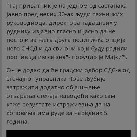
"Тај приватник је на једном од састанака
јавно пред неких 30-ак људи техничких
руководиоца, директора тадашњих у
руднику изјавио гласно и јасно да не
постоји за њега друга политичка опција
него СНСД и да сви они који буду радили
против да им се зна"- поручио је Мајкић.
Он је додао да ће градски одбор СДС-а од
стечајног управника Нове Љубије
затражити додатно објашњење
отварања стечаја наводећи како сам
каже резултате истраживања да на
коповима има руде за наредних 5
година.