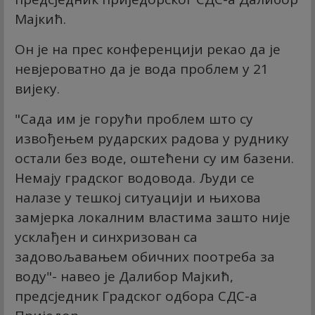
Мајкић.
Он је на прес конференцији рекао да је
невјероватно да је вода проблем у 21
вијеку.
"Сада им је горући проблем што су
извођењем рударских радова у руднику
остали без воде, оштећени су им базени.
Немају градског водовода. Људи се
налазе у тешкој ситуацији и њихова
замјерка локалним властима зашто није
усклађен и синхризован са
задовољавањем обичних поотреба за
воду"- навео је Далибор Мајкић,
предсједник Градског одбора СДС-а