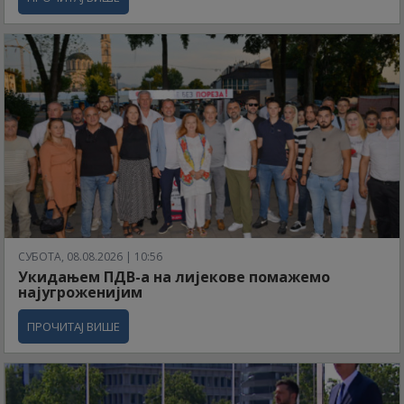
СУБОТА, 08.08.2026 | 10:56
Укидањем ПДВ-а на лијекове помажемо
најугроженијим
ПРОЧИТАЈ ВИШЕ