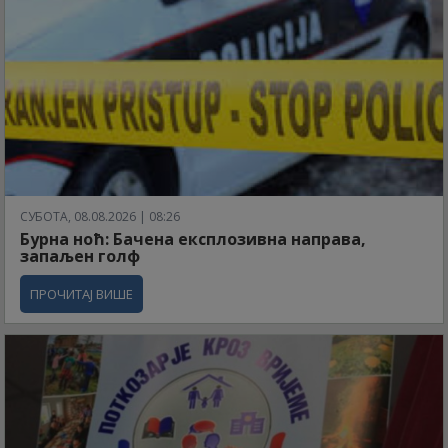
СУБОТА, 08.08.2026 | 08:26
Бурна ноћ: Бачена експлозивна направа,
запаљен голф
ПРОЧИТАЈ ВИШЕ