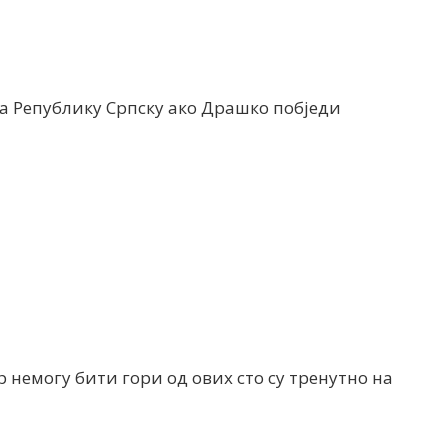
ј за Републику Српску ако Драшко побједи
р немогу бити гори од ових сто су тренутно на