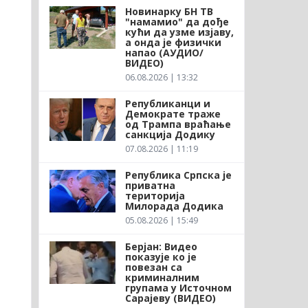
Новинарку БН ТВ
"намамио" да дође
кући да узме изјаву,
а онда је физички
напао (АУДИО/
ВИДЕО)
06.08.2026 | 13:32
Републиканци и
Демократе траже
од Трампа враћање
санкција Додику
07.08.2026 | 11:19
Република Српска је
приватна
територија
Милорада Додика
05.08.2026 | 15:49
Берјан: Видео
показује ко је
повезан са
криминалним
групама у Источном
Сарајеву (ВИДЕО)