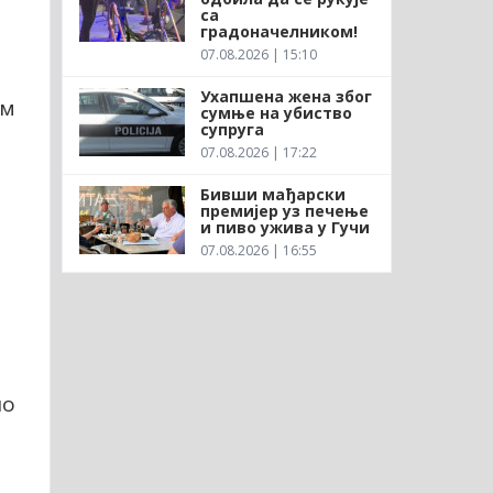
са
градоначелником!
07.08.2026 | 15:10
Ухапшена жена због
ом
сумње на убиство
супруга
07.08.2026 | 17:22
Бивши мађарски
премијер уз печење
и пиво ужива у Гучи
07.08.2026 | 16:55
ло