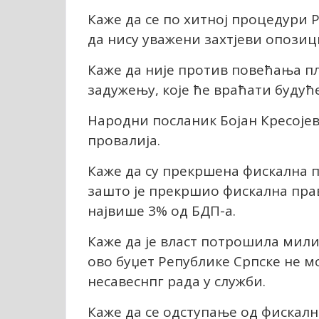
Каже да се по хитној процедури 
да нису уважени захтјеви опозиц
Каже да није против повећања пл
задужењу, које ће враћати будућ
Народни посланик Бојан Кресојев
провалија.
Каже да су прекршена фискална 
зашто је прекршио фискална пра
највише 3% од БДП-а.
Каже да је власт потрошила мили
ово буџет Републике Српске не м
несавеснпг рада у служби.
Каже да се одступање од фискалн