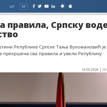
LAT
ЋР
а правила, Српску вод
ство
штини Републике Српске Тања Вукомановић је
та прекршена сва правила и увели Републику
16.06.2026 | 10