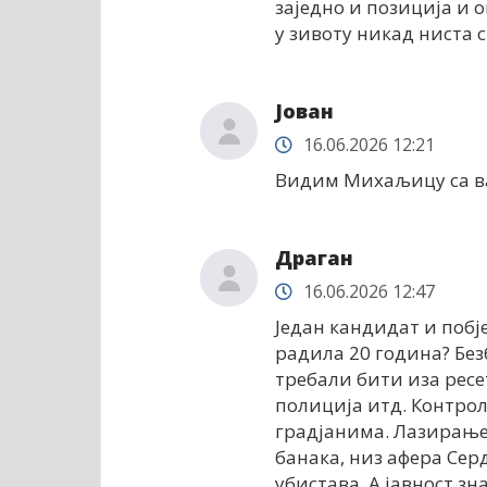
заједно и позиција и 
у зивоту никад ниста 
Јован
16.06.2026 12:21
Видим Михаљицу са ва
Драган
16.06.2026 12:47
Један кандидат и побј
радила 20 година? Без
требали бити иза ресе
полиција итд. Контрол
градјанима. Лазирање
банака, низ афера Сер
убистава. А јавност зн