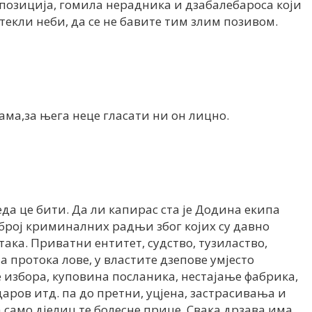
опозиција, гомила нерадника и дзабалебароса који
стекли неби, да се не бавите тим злим позивом.
ма,за њега неце гласати ни он лицно.
еда це бити. Да ли капирас ста је Додина екипа
број криминалних радњи због којих су давно
така. Приватни ентитет, судство, тузиластво,
а протока лове, у властите дзепове умјесто
 избора, куповина посланика, нестајање фабрика,
даров итд. па до претни, уцјена, застрасивања и
а само дјелиц те болесне прице. Свака дрзава има