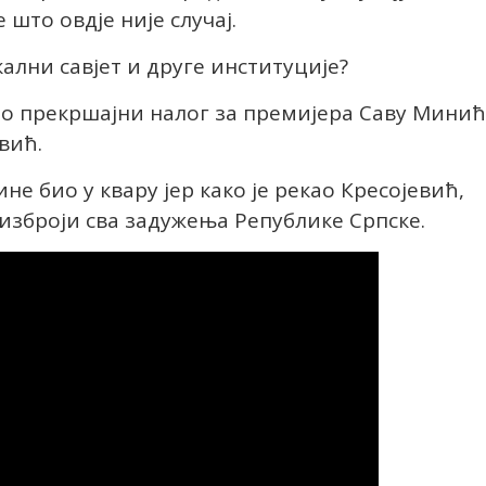
што овдје није случај.
ални савјет и друге институције?
о прекршајни налог за премијера Саву Мини
вић.
ине био у квару јер како је рекао Кресојевић,
изброји сва задужења Републике Српске.