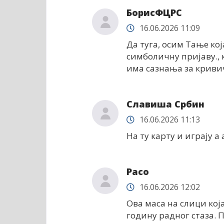
БорисФЦРС
16.06.2026 11:09
Да туга, осим Тање кој
симболичну пријаву., к
има сазнања за кривич
Славиша Србин
16.06.2026 11:13
На ту карту и играју а
Расо
16.06.2026 12:02
Ова маса на слици кој
годину радног стаза. Па