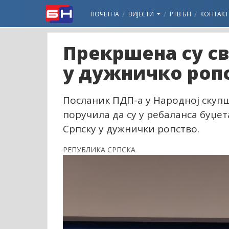
ПОЧЕТНА
ВИЈЕСТИ
РТВ БН
КОНТАКТ
Прекршена су св
у дужничко роп
Посланик ПДП-а у Народној скуп
поручила да су у ребаланса буџе
Српску у дужнички ропство.
РЕПУБЛИКА СРПСКА