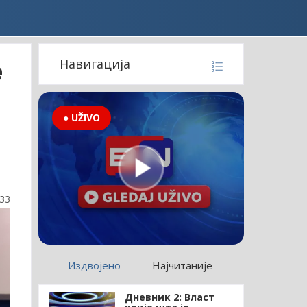
е
Навигација
● UŽIVO
:33
Издвојено
Најчитаније
Дневник 2: Власт