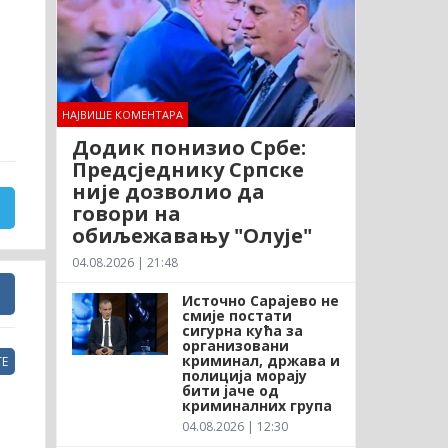
НАЈВИШЕ КОМЕНТАРА
Додик понизио Србе:
Предсједнику Српске
није дозволио да
говори на
обиљежавању "Олује"
04.08.2026 | 21:48
Источно Сарајево не
смије постати
сигурна кућа за
организовани
криминал, држава и
Е
полиција морају
бити јаче од
криминалних група
04.08.2026 | 12:30