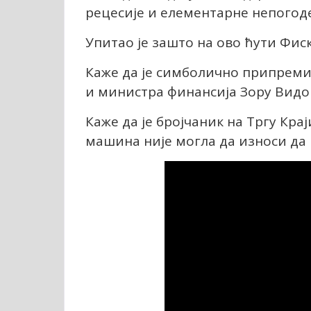
рецесије и елементарне непогоде 
Упитао је зашто на ово ћути Фиск
Каже да је симболично припреми
и министра финансија Зору Видо
Каже да је бројчаник на Тргу Крај
машина није могла да износи да 