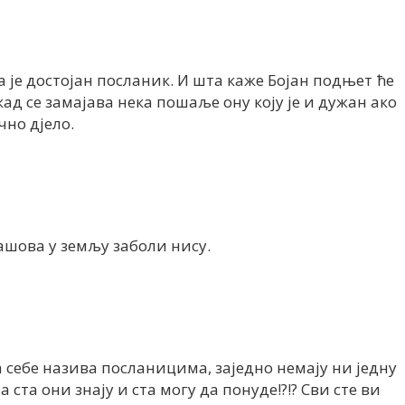
а је достојан посланик. И шта каже Бојан подњет ће
ад се замајава нека пошаље ону коју је и дужан ако
но дјело.
 ашова у земљу заболи нису.
а себе назива посланицима, заједно немају ни једну
 ста они знају и ста могу да понуде!?!? Сви сте ви