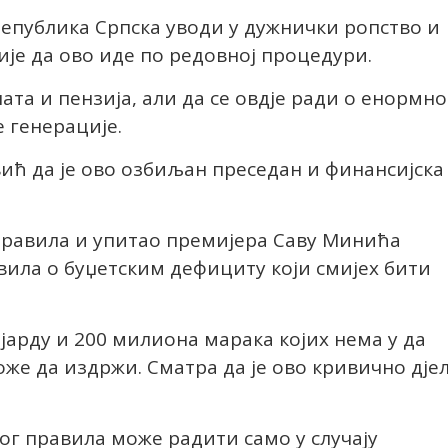
Република Српска уводи у дужнички ропство и
ије да ово иде по редовној процедури.
ата и пензија, али да се овдје ради о енормн
е генерације.
ић да је ово озбиљан преседан и финансијска
правила и упитао премијера Саву Минића
вила о буџетским дефициту који смијех бити
јарду и 200 милиона марака којих нема у да
оже да издржи. Сматра да је ово кривично дје
ог правила може радити само у случају