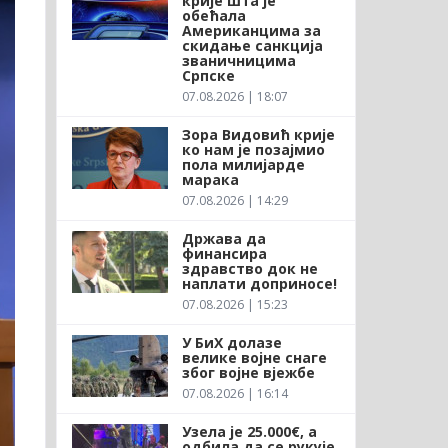
крије шта је
обећала
Американцима за
скидање санкција
званичницима
Српске
07.08.2026 | 18:07
Зора Видовић крије
ко нам је позајмио
пола милијарде
марака
07.08.2026 | 14:29
Држава да
финансира
здравство док не
наплати доприносе!
07.08.2026 | 15:23
У БиХ долазе
велике војне снаге
због војне вјежбе
07.08.2026 | 16:14
Узела је 25.000€, а
одбила да се рукује