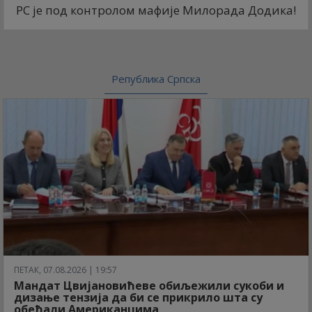
РС је под контролом мафије Милорада Додика!
Република Српска
ПЕТАК, 07.08.2026 | 19:57
Мандат Цвијановићеве обиљежили сукоби и
дизање тензија да би се прикрило шта су
обећали Американцима