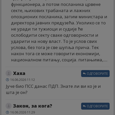
функционера, а потом посланика црвене
секте, њихових трабаната и лажних
опозционих посланика, затим министара и
директора јавних предузећа. Уколико се то
не уради ти тужиоци и судије ће
ослободити секту сваке одговорности и
ударити на нову власт. То је услов свих
услова, без тога је све шупља прича. Тек
након тога се може говорити економији,
националном питању, соција. питањима,....
Хаха
ОДГОВОРИТЕ
16.06.2026 11:12
Јуче био ПСС данас ПДП. Знате ли ви ко је и
шта је он?
Закон, за кога?
ОДГОВОРИТЕ
16.06.2026 11:29