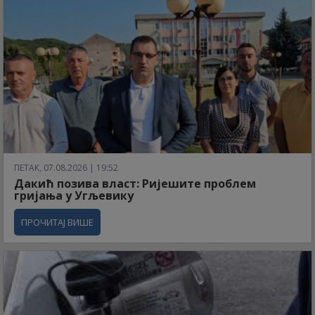
ПЕТАК, 07.08.2026 | 19:52
Дакић позива власт: Ријешите проблем
гријања у Угљевику
ПРОЧИТАЈ ВИШЕ