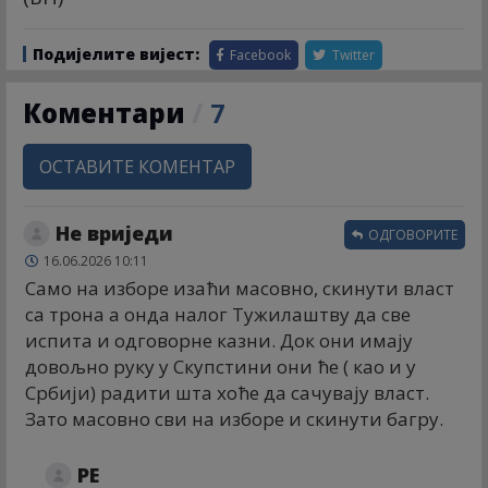
Подијелите вијест:
Facebook
Twitter
Коментари
/
7
ОСТАВИТЕ КОМЕНТАР
Не вриједи
ОДГОВОРИТЕ
16.06.2026 10:11
Само на изборе изаћи масовно, скинути власт
са трона а онда налог Тужилаштву да све
испита и одговорне казни. Док они имају
довољно руку у Скупстини они ће ( као и у
Србији) радити шта хоће да сачувају власт.
Зато масовно сви на изборе и скинути багру.
РЕ