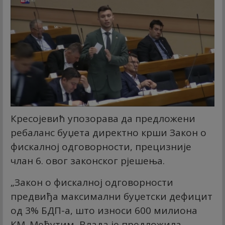
Кресојевић упозорава да предложени
ребаланс буџета директно крши Закон о
фискалној одговорности, прецизније
члан 6. овог законског рјешења.
„Закон о фискалној одговорности
предвиђа максимални буџетски дефицит
од 3% БДП-а, што износи 600 милиона
КМ. Међутим, Влада је предложила