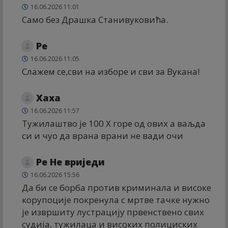
16.06.2026 11:01
Само без Драшка Станивуковића.
Ре
16.06.2026 11:05
Слажем се,сви на изборе и сви за Вукана!
Хаха
16.06.2026 11:57
Тужилаштво је 100 X горе од ових а ваљда
си и чуо да врана врани не вади очи
Ре Не вриједи
16.06.2026 15:56
Да би се борба против криминала и високе
корупоције покренула с мртве тачке нужно
је извршиту лустрацију првенствено свих
судија, тужилаца и високих полициских