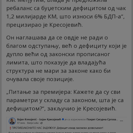
ребаланс са буџетским дефицитом од чак
1,2 милијарде КМ, што износи 6% БДП-а“,
прецизирао је Кресојевић.
Он наглашава да се овдје не ради о
благом одступању, већ о дефициту који је
дупло већи од законски прописаног
лимита, што показује да владајућа
структура не мари за законе како би
очувала своје позиције.
„Питање за премијера: Кажете да су сви
параметри у складу са законом, шта је са
дефицитом?“, закључио је Кресојевић.