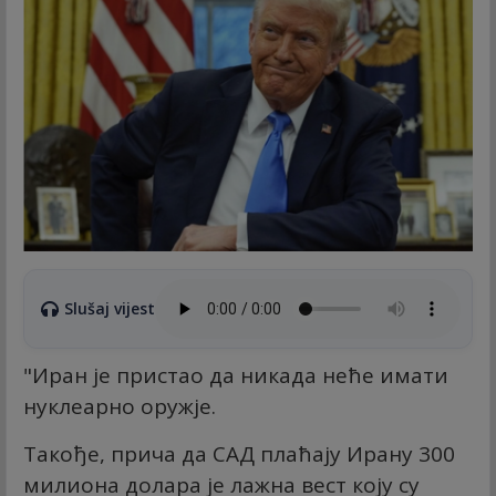
Slušaj vijest
"Иран је пристао да никада неће имати
нуклеарно оружје.
Такође, прича да САД плаћају Ирану 300
милиона долара је лажна вест коју су