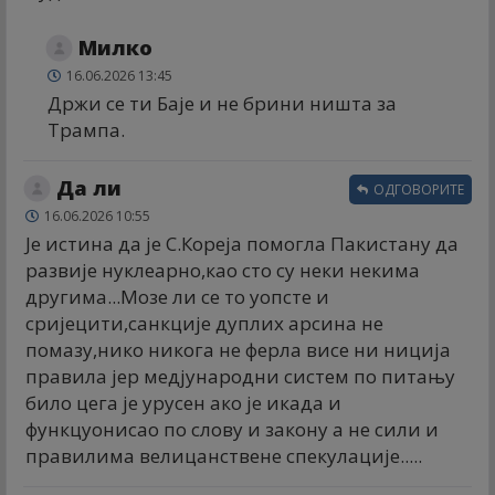
Милко
16.06.2026 13:45
Држи се ти Баје и не брини ништа за
Трампа.
Да ли
ОДГОВОРИТЕ
16.06.2026 10:55
Је истина да је С.Кореја помогла Пакистану да
развије нуклеарно,као сто су неки некима
другима...Мозе ли се то уопсте и
сријецити,санкције дуплих арсина не
помазу,нико никога не ферла висе ни ниција
правила јер медјународни систем по питању
било цега је урусен ако је икада и
функцуонисао по слову и закону а не сили и
правилима велицанствене спекулације.....