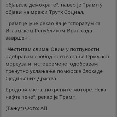
објавиле демократе", навео је Трамп у
објави на мрежи Трутх Социал.
Трамп је јуче рекао да је "споразум са
Исламском Републиком Иран сада
завршен".
"Честитам свима! Овим у потпуности
одобравам слободно отварање Ормуског
мореуза и, истовремено, одобравам
тренутно уклањање поморске блокаде
Сједињених Држава.
Бродови света, покрените моторе. Нека
нафта тече", рекао је Трамп.
(Тањуг) Фото: АП