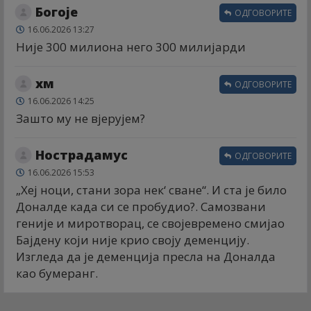
Богоје
ОДГОВОРИТЕ
16.06.2026 13:27
Није 300 милиона него 300 милијарди
хм
ОДГОВОРИТЕ
16.06.2026 14:25
Зашто му не вјерујем?
Нострадамус
ОДГОВОРИТЕ
16.06.2026 15:53
„Хеј ноци, стани зора нек‘ сване“. И ста је било
Доналде када си се пробудио?. Самозвани
геније и миротворац, се својевремено смијао
Бајдену који није крио своју деменцију.
Изгледа да је деменција пресла на Доналда
као бумеранг.