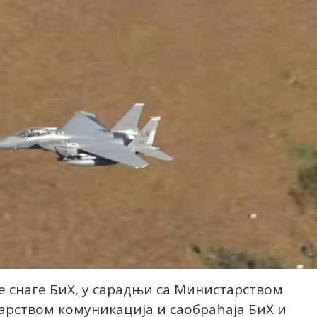
 снаге БиХ, у сарадњи са Министарством
арством комуникација и саобраћаја БиХ и