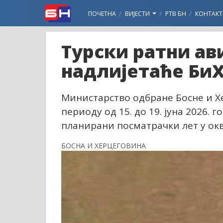
ПОЧЕТНА
ВИЈЕСТИ
РТВ БН
КОНТАКТ
Турски ратни ав
надлијетаће Би
Министарство одбране Босне и Хе
периоду од 15. до 19. јуна 2026
планирани посматрачки лет у окв
БОСНА И ХЕРЦЕГОВИНА