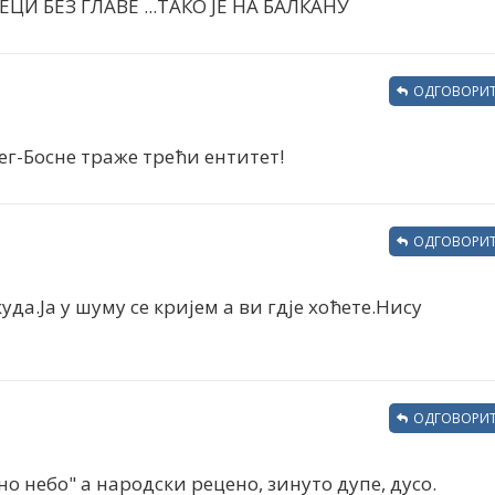
ЕЦИ БЕЗ ГЛАВЕ ...ТАКО ЈЕ НА БАЛКАНУ
ОДГОВОРИТ
цег-Босне траже трећи ентитет!
ОДГОВОРИТ
да.Ја у шуму се кријем а ви гдје хоћете.Нису
ОДГОВОРИТ
о небо" а народски рецено, зинуто дупе, дусо.