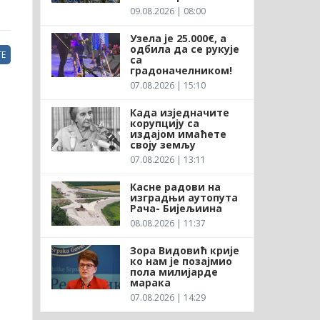
09.08.2026 | 08:00
Узела је 25.000€, а
одбила да се рукује
Е
са
градоначелником!
07.08.2026 | 15:10
Када изједначите
корупцију са
издајом имаћете
своју земљу
07.08.2026 | 13:11
Касне радови на
изградњи аутопута
Рача- Бијељиина
08.08.2026 | 11:37
Зора Видовић крије
ко нам је позајмио
пола милијарде
марака
07.08.2026 | 14:29