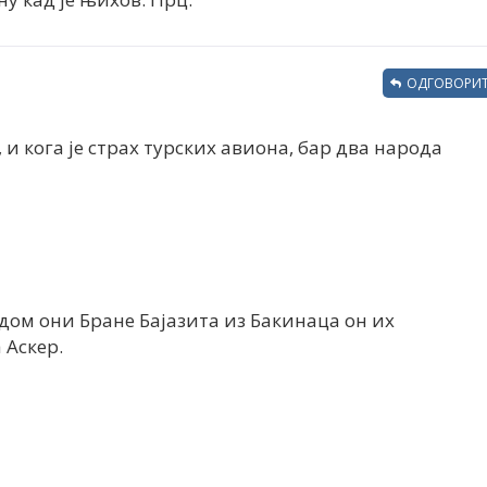
ОДГОВОРИТ
, и кога је страх турских авиона, бар два народа
дом они Бране Бајазита из Бакинаца он их
 Аскер.