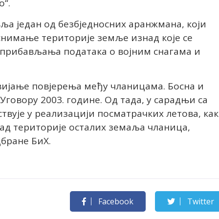
“.
ља један од безбједносних аранжмана, који
нимање територије земље изнад које се
 прибављања података о војним снагама и
вијање повјерења међу чланицама. Босна и
говору 2003. године. Од тада, у сарадњи са
твује у реализацији посматрачких летова, ка
над територије осталих земаља чланица,
бране БиХ.
Facebook
Twitter