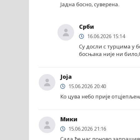
Јадна босно, суверена.
Срби
16.06.2026 15:14
Су досли с турцима у 
босњака није ни било,
Јоја
15.06.2026 20:40
Ко цува небо прије отцјепљења.
Мики
15.06.2026 21:16
Сада ће нас поново запрашив