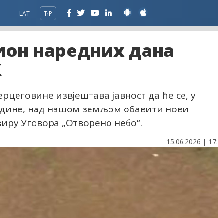
LAT
ЋР
ион наредних дана
Х
рцеговине извјештава јавност да ће се, у
. године, над нашом земљом обавити нови
иру Уговора „Отворено небо“.
15.06.2026 | 17