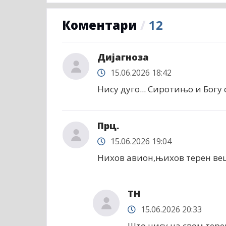
Коментари
/
12
Дијагноза
15.06.2026 18:42
Нису дуго... Сиротињо и Богу с
Прц.
15.06.2026 19:04
Нихов авион,њихов терен вец
ТН
15.06.2026 20:33
Што нису на свом терен