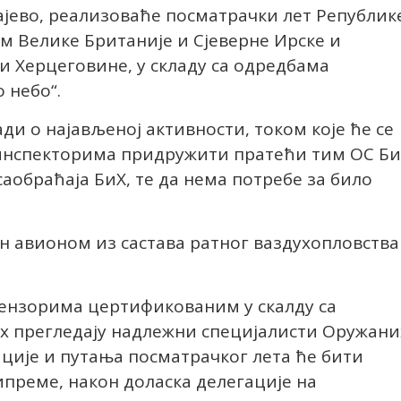
ево, реализоваће посматрачки лет Републик
м Велике Британије и Сјеверне Ирске и
и Херцеговине, у складу са одредбама
 небо“.
ади о најављеној активности, током које ће се
нспекторима придружити пратећи тим ОС Би
аобраћаја БиХ, те да нема потребе за било
н авионом из састава ратног ваздухопловства
ензорима цертификованим у скалду са
х прегледају надлежни специјалисти Оружани
ације и путања посматрачког лета ће бити
преме, након доласка делегације на