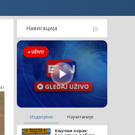
Навигација
● UŽIVO
:41
Издвојено
Најчитаније
Кључни корак: