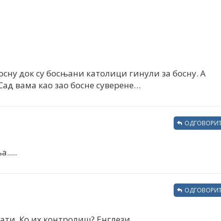
босну док су босњани католици гинули за босну. А
Сад вама као зао босне суверене…
ОДГОВОРИТ
....
ОДГОВОРИТ
ати. Ко их контролиш? Енглези