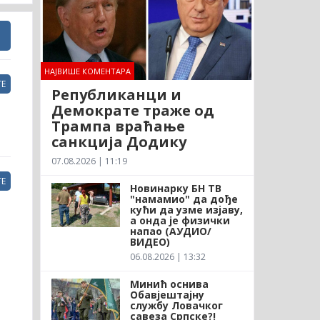
НАЈВИШЕ КОМЕНТАРА
Е
Републиканци и
Демократе траже од
Трампа враћање
санкција Додику
07.08.2026 | 11:19
Е
Новинарку БН ТВ
"намамио" да дође
кући да узме изјаву,
а онда је физички
напао (АУДИО/
ВИДЕО)
06.08.2026 | 13:32
Минић оснива
Обавјештајну
службу Ловачког
савеза Српске?!