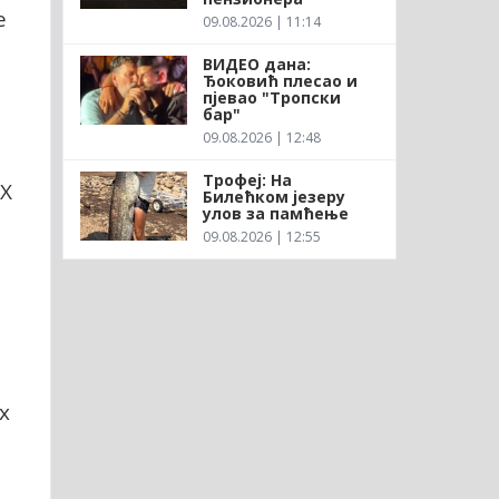
е
09.08.2026 | 11:14
ВИДЕО дана:
Ђоковић плесао и
пјевао "Тропски
бар"
09.08.2026 | 12:48
Трофеј: На
Х
Билећком језеру
улов за памћење
09.08.2026 | 12:55
х