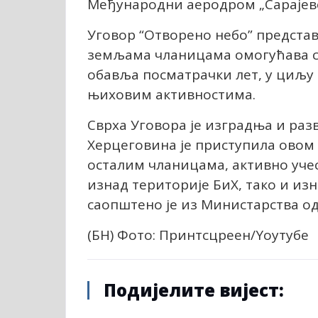
Међународни аеродром „Сарајево
Уговор “Отворено небо” представ
земљама чланицама омогућава с
обавља посматрачки лет, у циљу
њиховим активностима.
Сврха Уговора је изградња и раз
Херцеговина је приступила овом У
осталим чланицама, активно учес
изнад територије БиХ, тако и из
саопштено је из Министарства од
(БН) Фото: Принтсцреен/Yоутубе
Подијелите вијест: