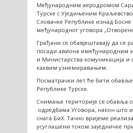
Међународним аеродромом Сарај
Турске с Уједињеним Краљевство
Словачке Републике изнад Босне 
међународног уговора „Отворено
Грађани се обавјештавају да се р
посади авиона имеђународним и
и Министарства комуникација и с
каквим узнемиравањем.
Посматрачки лет ће бити обавље
Републике Турске.
Снимање територије се обавља с
одредбама Уговора, након што и
снага БиХ. Тачно вријеме реализ
усуглашени током заједничке при