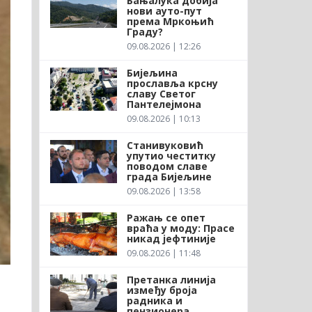
Бањалука добија
нови ауто-пут
према Мркоњић
Граду?
09.08.2026 | 12:26
Бијељина
прославља крсну
славу Светог
Пантелејмона
09.08.2026 | 10:13
Станивуковић
упутио честитку
поводом славе
града Бијељине
09.08.2026 | 13:58
Ражањ се опет
враћа у моду: Прасе
никад јефтиније
09.08.2026 | 11:48
Претанка линија
између броја
радника и
пензионера