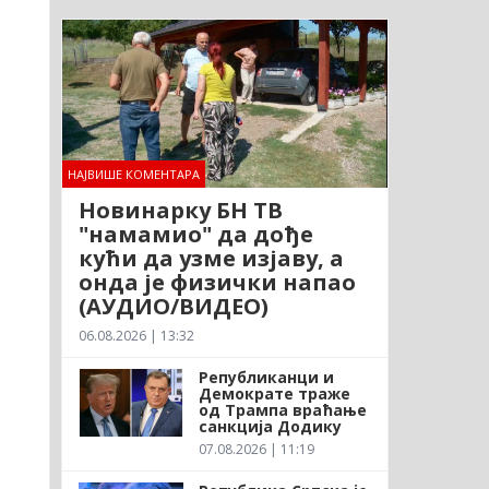
НАЈВИШЕ КОМЕНТАРА
Новинарку БН ТВ
"намамио" да дође
кући да узме изјаву, а
онда је физички напао
(АУДИО/ВИДЕО)
06.08.2026 | 13:32
Републиканци и
Демократе траже
од Трампа враћање
санкција Додику
07.08.2026 | 11:19