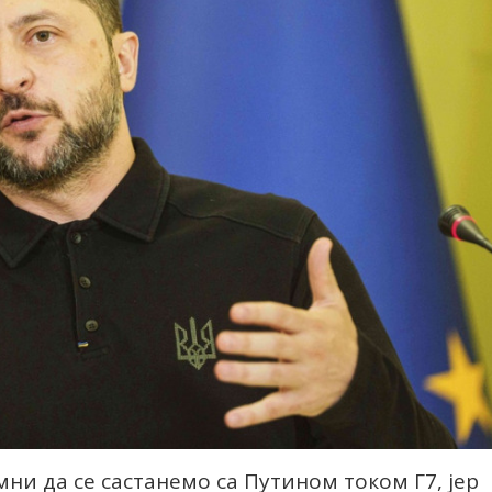
ни да се састанемо са Путином током Г7, јер