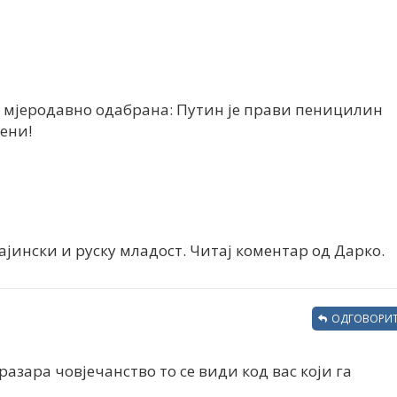
е мјеродавно одабрана: Путин је прави пеницилин
лени!
јински и руску младост. Читај коментар од Дарко.
ОДГОВОРИТ
 разара човјечанство то се види код вас који га