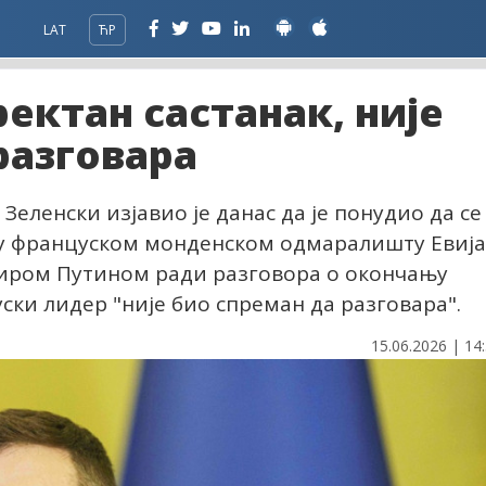
LAT
ЋР
ектан састанак, није
разговара
еленски изјавио је данас да је понудио да се
 у француском монденском одмаралишту Евиј
иром Путином ради разговора о окончању
ски лидер "није био спреман да разговара".
15.06.2026 | 14