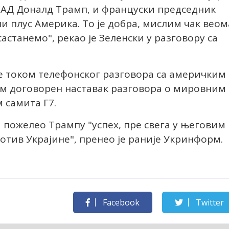
САД Доналд Трамп, и француски председник
 плус Америка. То је добра, мислим чак веом
састанемо", рекао је Зеленски у разговору са
 је током телефонског разговора са америчким
 договорен наставак разговора о мировним
 самита Г7.
а пожелео Трампу "успех, пре свега у његовим
отив Украјине", пренео је раније Укринформ.
Facebook
Twitter