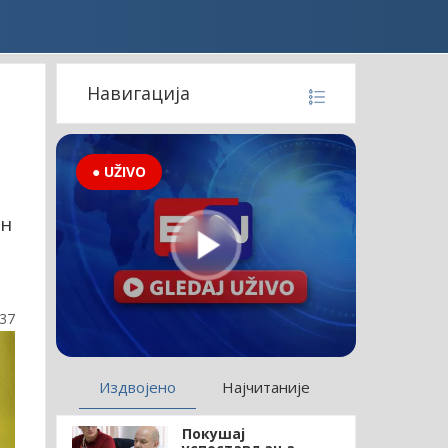
Навигација
● UŽIVO
ан
:37
Издвојено
Најчитаније
Покушај