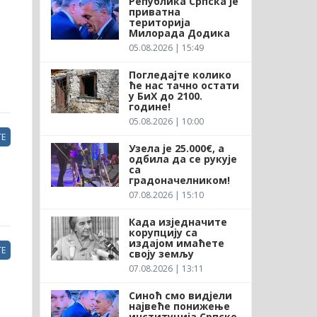
Република Српска је
приватна
територија
Милорада Додика
05.08.2026 | 15:49
Погледајте колико
ће нас тачно остати
у БиХ до 2100.
године!
05.08.2026 | 10:00
Е
Узела је 25.000€, а
одбила да се рукује
са
градоначелником!
07.08.2026 | 15:10
Када изједначите
корупцију са
издајом имаћете
Е
своју земљу
07.08.2026 | 13:11
Синоћ смо видјели
највеће понижење
институција Српске