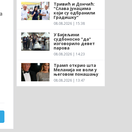
Тривић и Дончић:
"Слава јунацима
а
који су одбранили
Градишку"
08.08.2026 | 15:38
У Бијељини
судбоносно "да"
изговорило девет
парова
08.08.2026 | 14:23
Трамп открио шта
Меланија не воли у
његовом понашању
08.08.2026 | 13:47