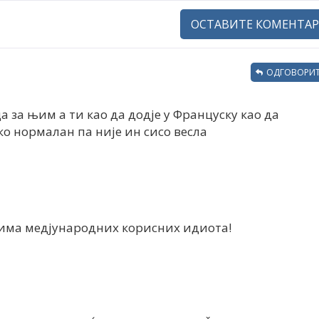
ОСТАВИТЕ КОМЕНТАР
ОДГОВОРИТ
 за њим а ти као да додје у Француску као да
ко нормалан па није ин сисо весла
 има медјународних корисних идиота!