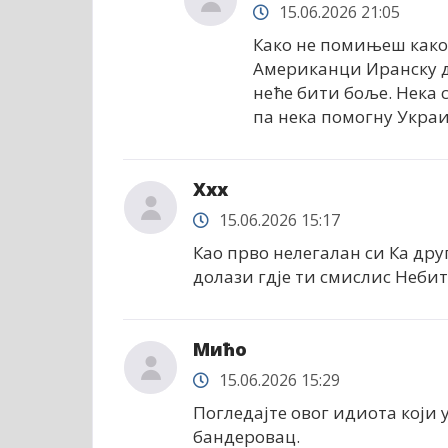
15.06.2026 21:05
Како не помињеш како 
Американци Иранску ди
неће бити боље. Нека
па нека помогну Украи
Xxx
15.06.2026 15:17
Као прво нелегалан си Ка дру
долази гдје ти смислис Небит
Мићо
15.06.2026 15:29
Погледајте овог идиота који
бандеровац.