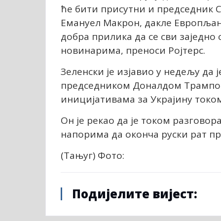
ће бити присутни и председник 
Емануел Макрон, дакле Европљани
добра прилика да се сви заједно 
новинарима, преноси Ројтерс.
Зеленски је изјавио у недељу да
председником Доналдом Трампом
иницијативама за Украјину током
Он је рекао да је током разговор
напорима да оконча руски рат пр
(Тањуг) Фото:
Подијелите вијест: