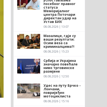
успостављања
посебног правног
статуса
Меморијалног
центра Поточари
директан удар на
Устав БИХ
08.08.2026 | 13:07
Мазалице, гдје су
ваши резултати:
Осим веза са
криминалцима?!
08.08.2026 | 15:23
Србија и Украјина
значајно повећале
ниво трговинске
размјене
08.08.2026 | 12:50
Удес на путу Брчко -
Лончани,
повријеђен
мотоциклиста
08.08.2026 | 15:16