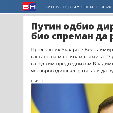
ПОЧЕТНА
ВИЈЕСТИ
РТВ БН
КОНТАКТ
Путин одбио дир
био спреман да 
Председник Украјине Володимир З
састане на маргинама самита Г7
са руским председником Владим
четворогодишњег рата, али да ру
СВИЈЕТ