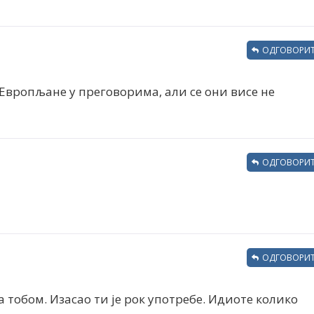
ОДГОВОРИТ
и Европљане у преговорима, али се они висе не
ОДГОВОРИТ
ОДГОВОРИТ
са тобом. Изасао ти је рок употребе. Идиоте колико