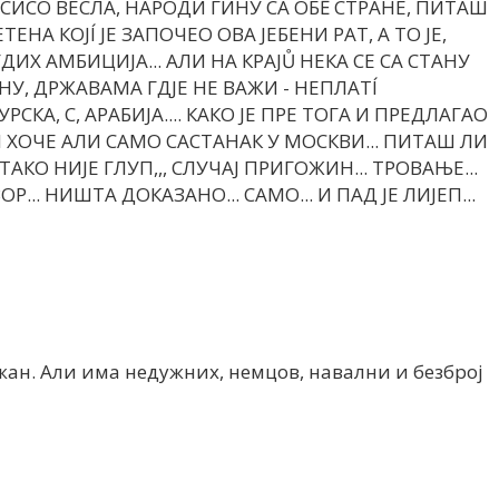
Е СИСО ВЕСЛА, НÁРОДИ ГИНУ СА ОБĚ СТРАНЕ, ПИТАШ
ТЕНА КОЈÍ ЈЕ ЗАПОЧЕО ОВА ЈЕБЕНИ РАТ, А ТО ЈЕ,
ИХ АМБИЦИЈА... АЛИ НА КРАЈŮ НЕКА СЕ СА СТАНУ
У, ДРЖАВАМА ГДЈЕ НЕ ВАЖИ - НЕПЛАТÍ
СКА, С, АРАБИЈА.... КАКО ЈЕ ПРЕ ТОГА И ПРЕДЛАГАО
 ХОЧЕ АЛИ САМО САСТАНАК У МОСКВИ... ПИТАШ ЛИ
ТАКО НИЈЕ ГЛУП,,, СЛУЧАЈ ПРИГОЖИН... ТРОВАЊЕ...
.. НИШТА ДОКАЗАНО... САМО... И ПАД ЈЕ ЛИЈЕП...
ан. Али има недужних, немцов, навални и безброј