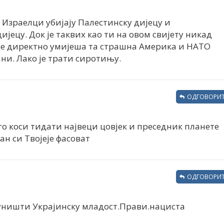
Израелци убијају Палестинску дијецу и
јецу. Док је таквих као ти на овом свијету никад
 се директно умијеша та страшна Америка и НАТО
ни. Лако је трати сиротињу.
ОДГОВОРИТ
го коси тидати највеци цовјек и преседник планете
ан си Твојеје фасоват
ОДГОВОРИТ
 уништи Украјинску младост.Прави.нациста