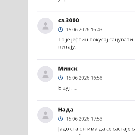
сз.3000
15.06.2026 16:43
То је јефтин покусај сацуват
питају.
Минск
15.06.2026 16:58
Е цуј .....
Нада
15.06.2026 17:53
Јадо ста он има да се састаје 