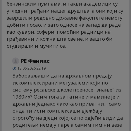
бензинским пумпама, и такви академици су
угледни грађани нашег друштва, а они који су
завршили редовно државне факултете немогу
добити посао, и зато односе на запад да раде
као кувари, софери, помоћни радници на
грађевини и кожна шта све не, и зашто би
студирали и мучити се.
РЕ Феникс
13.06.2026 22:19
Заборављаш и да на државном предају
искомплексирани метузалеми који по
систему ресавске школе преносе "знање" из
1980их? Осим тога за татине и мамине је и
државни једнако лако као приватни... само
онда ти исти комплексаши вјежбају
строгоћу на дјеци којој се по одјећи види да
родитељи немају паре а самим тим ни везе