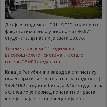
Док је у академској 2011/2012. години на
факултетима било уписано чак 46.574
студената, данас их је свега 23.878.
То значи да је за 14 година из
високошколског система „нестало“
готово 23.000 студената.
Када је Републички завод за статистику
почео пратити ове податке, у академској
1996/1997. години било је 9.487 студената.
Услиједио је период константног раста
који је трајао готово деценију и по.