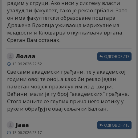
радим у струци. Ако ниси у систему власти
узалуд ти факултет, тако је рекао грбави. Зато
он има факултетски образоване поштара
Дражена Врховца уживаоца марихуане из
младости и Клошарца откупљивача вргана.
Сретан Вам останак.
Лолла
ОДГОВОРИТЕ
13.06.2026 22:52
Све сами академски грађани, те у академској
години овој те оној..а како би рекао један
паметан човјек празилук им из д...вири.
Већини, мали је ту број "академских" грађана.
Стога маните се глупих прича него мотику у
руке и обрађујте овај сељачки Балкан.
Јааа
ОДГОВОРИТЕ
13.06.2026 23:17