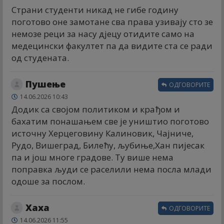
Страни студенти никад не гибе годину
поготово оне замотане сва права узивају сто зе
немозе реци за насу дјецу отидите само на
медецински факултет па да видите ста се ради
од студената.
Пушење
ОДГОВОРИТЕ
14.06.2026 10:43
Додик са својом политиком и крађом и
бахатим понашањем све је уништио поготово
источну Херцеговину Калиновик, Чајниче,
Рудо, Вишеград, Билећу, љубиње,Хан пијесак
па и још многе градове. Ту више нема
поправка људи се раселили нема посла млади
одоше за послом.
Хаха
ОДГОВОРИТЕ
14.06.2026 11:55