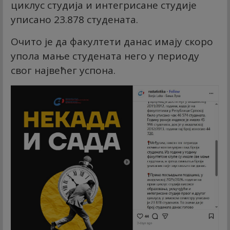
циклус студија и интегрисане студије
уписано 23.878 студената.
Очито је да факултети данас имају скоро
упола мање студената него у периоду
свог највећег успона.