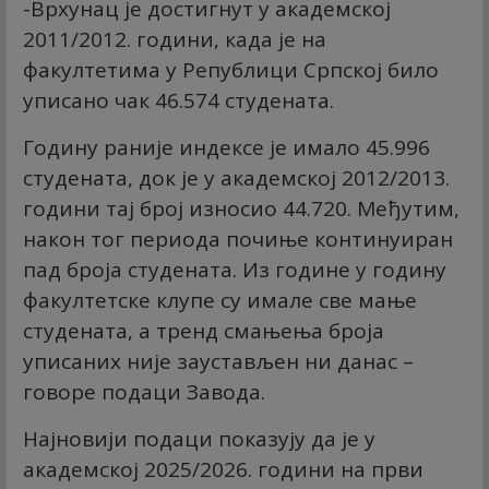
-Врхунац је достигнут у академској
2011/2012. години, када је на
факултетима у Републици Српској било
уписано чак 46.574 студената.
Годину раније индексе је имало 45.996
студената, док је у академској 2012/2013.
години тај број износио 44.720. Међутим,
након тог периода почиње континуиран
пад броја студената. Из године у годину
факултетске клупе су имале све мање
студената, а тренд смањења броја
уписаних није заустављен ни данас –
говоре подаци Завода.
Најновији подаци показују да је у
академској 2025/2026. години на први