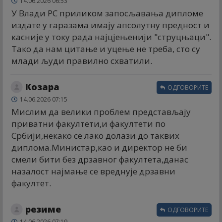
14.06.2026 06:53
У Влади РС приликом запосљавања дипломе
издате у гаразама имају апсолутну предност и
касније у току рада најцјењенији "струцњаци".
Тако да нам цитање и уцење не треба, сто су
млади људи правилно схватили.
Козара
ОДГОВОРИТЕ
14.06.2026 07:15
Мислим да велики проблем представљају
приватни факултети,и факултети по
Србији,некако се лако долази до таквих
диплома.Министар,као и директор не би
смели бити без дрзавног факултета,данас
назалост најмање се вреднује дрзавни
факултет.
резиме
ОДГОВОРИТЕ
14.06.2026 07:19