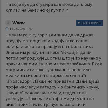
Па ко је луд да студира кад може диплому
купити на бензинској пумпи !?
Www
ОДГОВОРИТЕ
14.06.2026 11:57
Не знам који су гори али знам да на држав.
предају маторци који ходају откопчаног
шлица и исти ти предају и на приватним.
Знање им је научити неке "лекције" да их
потом репродукујеш, с тим што је то научено у
пракси непримјењиво и неупотребљиво. Е сад
могу мислити како су државне завршили
жељкини синови и шпиркетов синчић
"амбасадор". Лакше но приватни. Даље дјеца
профа наслеђују катедрy к'о британску круну,
"научне" радове плагирају, студентице
уцјењују.....Тако да је о тој теми дегутантно
више причати, веч је нужно извршити