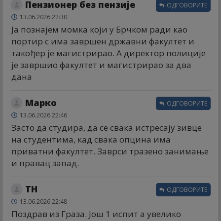
Пензионер без пензије
ОДГОВОРИТЕ
13.06.2026 22:30
Ја познајем момка који у Брчком ради као
портир с има завршен државни факултет и
такођер је магистрирао. А директор полиције
је завршио факултет и магистрирао за два
дана
Марко
ОДГОВОРИТЕ
13.06.2026 22:46
Засто да студира, да се свака истресају зивце
на студентима, кад свака опцина има
приватни факултет. Заврси тразено занимање
и правац запад.
ТН
ОДГОВОРИТЕ
13.06.2026 22:48
Поздрав из Граза. Још 1 испит а увелико