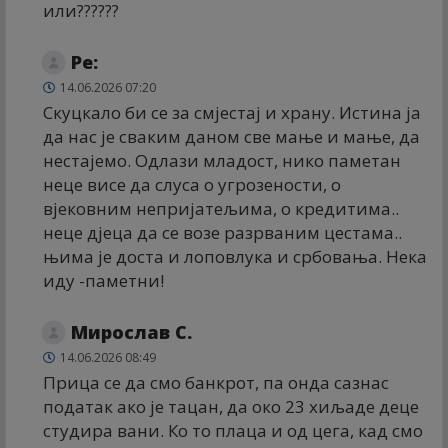
или??????
Ре:
14.06.2026 07:20
Скуцкало би се за смјестај и храну. Истина ја
да нас је сваким даном све мање и мање, да
нестајемо. Одлази младост, нико паметан
неце висе да слуса о угрозености, о
вјековним непријатељима, о кредитима..
неце дјеца да се возе разрваним цестама..
њима је доста и лоповлука и србовања. Нека
иду -паметни!
Мирослав С.
14.06.2026 08:49
Прица се да смо банкрот, па онда сазнас
податак ако је тацан, да око 23 хиљаде деце
студира вани. Ко то плаца и од цега, кад смо