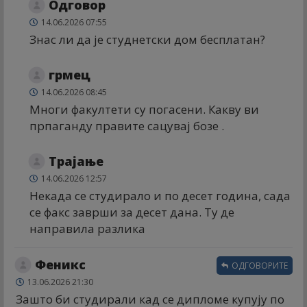
Одговор
14.06.2026 07:55
Знас ли да је студнетски дом бесплатан?
грмец
14.06.2026 08:45
Многи факултети су погасени. Какву ви
прпаганду правите сацувај бозе .
Трајање
14.06.2026 12:57
Некада се студирало и по десет година, сада
се факс заврши за десет дана. Ту де
направила разлика
Феникс
ОДГОВОРИТЕ
13.06.2026 21:30
Зашто би студирали кад се дипломе купују по