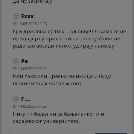
да му засметају
Еххх
13.06.2026 23:38
Еј и државни су ти к.... од овце! О њима се не
прица јер су приватни на тапету.И оби не
раде као возаци него студирају напољу.
Ре
14.06.2026 00:43
Или тако или црвена књижица и буди
бескичмењак читав живот
Г....
14.06.2026 07:23
Нису ти бољи ни са бањалучког и и.
сарајевског универзитета.