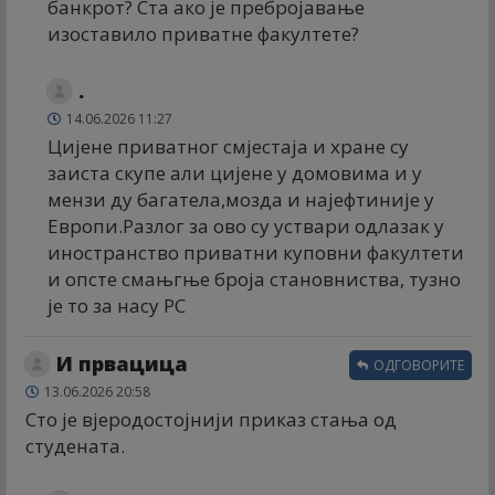
банкрот? Ста ако је пребројавање
изоставило приватне факултете?
.
14.06.2026 11:27
Цијене приватног смјестаја и хране су
заиста скупе али цијене у домовима и у
мензи ду багатела,мозда и најефтиније у
Европи.Разлог за ово су уствари одлазак у
иностранство приватни куповни факултети
и опсте смањгње броја становниства, тузно
је то за насу РС
И првацица
ОДГОВОРИТЕ
13.06.2026 20:58
Сто је вјеродостојнији приказ стања од
студената.