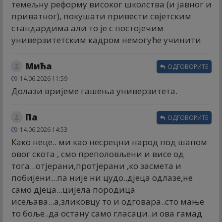
темељну реформу високог школства (и јавног и
приватног), покушати привести свјетским
стандардима али то је с постојечим
универзитетским кадром немогуће учинити
Мића
ОДГОВОРИТЕ
14.06.2026 11:59
Долази вријеме гашења универзитета.
Па
ОДГОВОРИТЕ
14.06.2026 14:53
Како неце.. ми као несрецни народ под шапом
овог скота , смо преполовљени и висе од
тога...отјерани,протјерани ,ко засмета и
побијени...па није ни цудо..дјеца одлазе,не
само дјеца...цијела породица
исељава...а,зликовцу то и одговара..сто мање
то боље..да остану само гласаци..и ова гамад