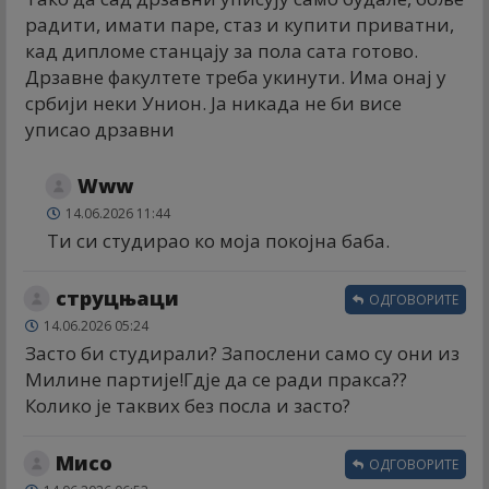
радити, имати паре, стаз и купити приватни,
кад дипломе станцају за пола сата готово.
Дрзавне факултете треба укинути. Има онај у
србији неки Унион. Ја никада не би висе
уписао дрзавни
Www
14.06.2026 11:44
Ти си студирао ко моја покојна баба.
струцњаци
ОДГОВОРИТЕ
14.06.2026 05:24
Засто би студирали? Запослени само су они из
Милине партије!Гдје да се ради пракса??
Колико је таквих без посла и засто?
Мисо
ОДГОВОРИТЕ