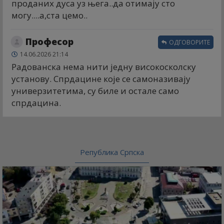
проданих дуса уз њега..да отимају сто
могу....а,ста цемо..
Професор
ОДГОВОРИТЕ
14.06.2026 21:14
Радованска нема нити једну високосколску
установу. Спрдацине које се самоназивају
универзитетима, су биле и остале само
спрдацина.
Република Српска