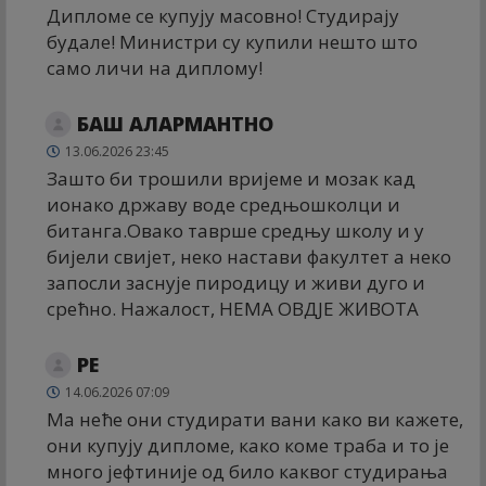
Дипломе се купују масовно! Студирају
будале! Министри су купили нешто што
само личи на диплому!
БАШ АЛАРМАНТНО
13.06.2026 23:45
Зашто би трошили вријеме и мозак кад
ионако државу воде средњошколци и
битанга.Овако таврше средњу школу и у
бијели свијет, неко настави факултет а неко
запосли заснује пиродицу и живи дуго и
срећно. Нажалост, НЕМА ОВДЈЕ ЖИВОТА
РЕ
14.06.2026 07:09
Ма неће они студирати вани како ви кажете,
они купују дипломе, како коме траба и то је
много јефтиније од било каквог студирања