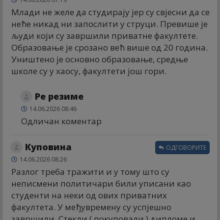
Млади не желе да студирају јер су свјесни да се
неће никад ни запослити у струци. Превише је
људи који су завршили приватне факултете.
Образовање је срозано већ више од 20 година.
Уништено је основно образовање, средње
школе су у хаосу, факултети још гори.
Ре резиме
14.06.2026 08:46
Одличан коментар
Куповина
ОДГОВОРИТЕ
14.06.2026 08:26
Разлог треба тражити и у тому што су
неписмени политичари били уписани као
студенти на неки од ових приватних
факултета. У међувремену су успјешно
завршили. Стекли ( покуповали ) дипломе и