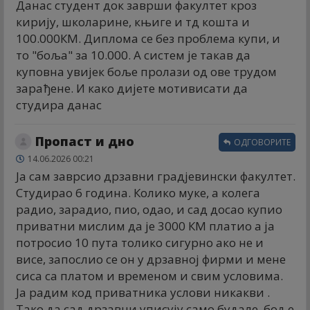
Данас студент док заврши факултет кроз
кирију, школарине, књиге и тд кошта и
100.000КМ. Диплома се без проблема купи, и
то "боља" за 10.000. А систем је такав да
куповна увијек боље пролази од ове трудом
зарађене. И како дијете мотивисати да
студира данас
Пропаст и дно
ОДГОВОРИТЕ
14.06.2026 00:21
Ја сам заврсио дрзавни градјевински факултет.
Студирао 6 година. Колико муке, а колега
радио, зарадио, пио, одао, и сад досао купио
приватни мислим да је 3000 КМ платио а ја
потросио 10 пута толико сигурно ако не и
висе, запослио се он у дрзавној фирми и мене
сиса са платом и временом и свим условима.
Ја радим код приватника услови никакви .
Тако да сад дрзавни уписују само будале, боље