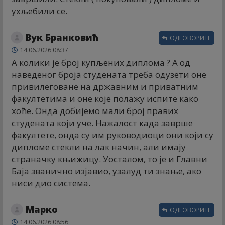
ухљебили се.
Вук Бранковић
ОДГОВОРИТЕ
14.06.2026 08:37
А колики је број купљених диплома ? А од
наведеног броја студената треба одузети оне
привилеговане на државним и приватним
факултетима и оне које полажу испите како
хоће. Онда добијемо мали број правих
студената који уче. Нажалост када заврше
факултете, онда су им руководиоци они који су
дипломе стекли на лак начин, али имају
страначку књижицу. Уосталом, то је и Главни
Баја званично изјавио, узалуд ти знање, ако
ниси дио система.
Марко
ОДГОВОРИТЕ
14.06.2026 08:56