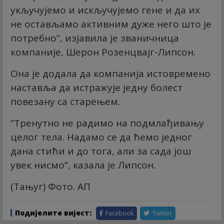
укључујемо и искључујемо гене и да их
не остављамо активним дуже него што је
потребно“, изјавила је званичница
компаније, Шерон Розенцвајг-Липсон.
Она је додала да компанија истовремено
наставља да истражује једну болест
повезану са старењем.
“Тренутно не радимо на подмлађивању
целог тела. Надамо се да ћемо једног
дана стићи и до тога, али за сада још
увек нисмо”, казала је Липсон.
(Тањуг) Фото. АП
Подијелите вијест:
Facebook
Twitter