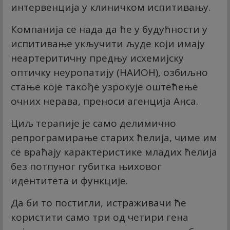
интервенција у клиничком испитивању.
Компанија се нада да ће у будућности у
испитивање укључити људе који имају
неартеритичну предњу исхемијску
оптичку неуропатију (НАИОН), озбиљно
стање које такође узрокује оштећење
очних нерава, преноси агенција Анса.
Циљ терапије је само делимично
репрограмирање старих ћелија, чиме им
се враћају карактеристике младих ћелија
без потпуног губитка њиховог
идентитета и функције.
Да би то постигли, истраживачи ће
користити само три од четири гена