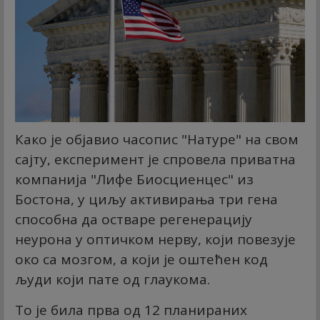
Како је објавио часопис "Натуре" на свом
сајту, експеримент је спровела приватна
компанија "Лифе Биосциенцес" из
Бостона, у циљу активирања три гена
способна да остваре регенерацију
неурона у оптичком нерву, који повезује
око са мозгом, а који је оштећен код
људи који пате од глаукома.
То је била прва од 12 планираних