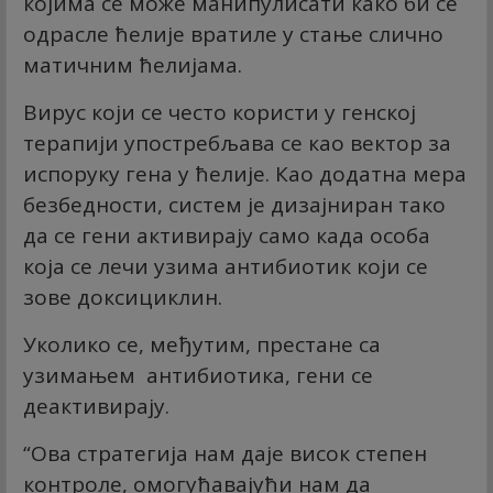
којима се може манипулисати како би се
одрасле ћелије вратиле у стање слично
матичним ћелијама.
Вирус који се често користи у генској
терапији упостребљава се као вектор за
испоруку гена у ћелије. Као додатна мера
безбедности, систем је дизајниран тако
да се гени активирају само када особа
која се лечи узима антибиотик који се
зове доксициклин.
Уколико се, међутим, престане са
узимањем антибиотика, гени се
деактивирају.
“Ова стратегија нам даје висок степен
контроле, омогућавајући нам да