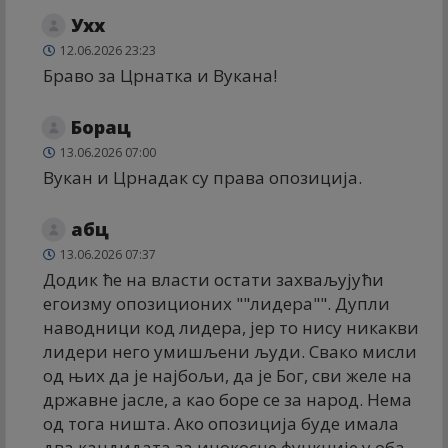
Ухх
12.06.2026 23:23
Браво за Црнатка и Вукана!
Борац
13.06.2026 07:00
Вукан и Црнадак су права опозиција.
абц
13.06.2026 07:37
Додик ће на власти остати захваљујући
егоизму опозиционих ""лидера"". Дупли
наводници код лидера, јер то нису никакви
лидери него умишљени људи. Свако мисли
од њих да је најбољи, да је Бог, сви желе на
државне јасле, а као боре се за народ. Нема
од тога ништа. Ако опозиција буде имала
два кандидата за инокосне функције у оба