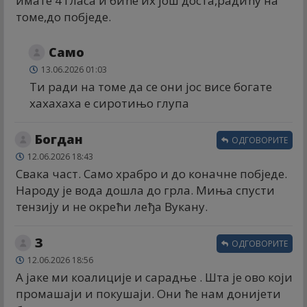
имате 4 гласа и биће их још доста,радићу на
томе,до побједе.
Само
13.06.2026 01:03
Ти ради на томе да се они јос висе богате
хахахаха е сиротињо глупа
Богдан
ОДГОВОРИТЕ
12.06.2026 18:43
Свака част. Само храбро и до коначне побједе.
Народу је вода дошла до грла. Миња спусти
тензију и не окрећи леђа Вукану.
З
ОДГОВОРИТЕ
12.06.2026 18:56
А јаке ми коалиције и сарадње . Шта је ово који
промашаји и покушаји. Они ће нам донијети