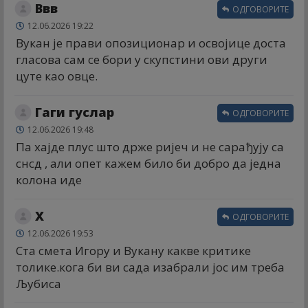
Ввв
ОДГОВОРИТЕ
12.06.2026 19:22
Вукан је прави опозиционар и освојице доста
гласова сам се бори у скупстини ови други
цуте као овце.
Гаги гуслар
ОДГОВОРИТЕ
12.06.2026 19:48
Па хајде плус што држе ријеч и не сарађују са
снсд , али опет кажем било би добро да једна
колона иде
X
ОДГОВОРИТЕ
12.06.2026 19:53
Ста смета Игору и Вукану какве критике
толике.кога би ви сада изабрали јос им треба
Љубиса