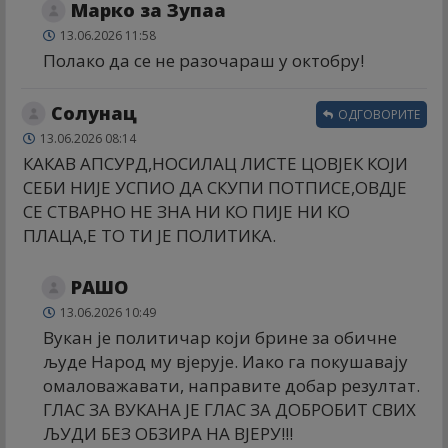
Марко за Зупаа
13.06.2026 11:58
Полако да се не разочараш у октобру!
Солунац
ОДГОВОРИТЕ
13.06.2026 08:14
КАКАВ АПСУРД,НОСИЛАЦ ЛИСТЕ ЦОВЈЕК КОЈИ
СЕБИ НИЈЕ УСПИО ДА СКУПИ ПОТПИСЕ,ОВДЈЕ
СЕ СТВАРНО НЕ ЗНА НИ КО ПИЈЕ НИ КО
ПЛАЦА,Е ТО ТИ ЈЕ ПОЛИТИКА.
РАШО
13.06.2026 10:49
Вукан је политичар који брине за обичне
људе Народ му вјерује. Иако га покушавају
омаловажавати, направите добар резултат.
ГЛАС ЗА ВУКАНА ЈЕ ГЛАС ЗА ДОБРОБИТ СВИХ
ЉУДИ БЕЗ ОБЗИРА НА ВЈЕРУ!!!