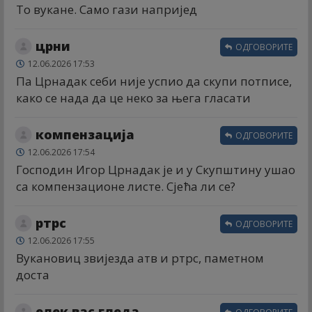
То вукане. Само гази напријед
црни
ОДГОВОРИТЕ
12.06.2026 17:53
Па Црнадак себи није успио да скупи потписе,
како се нада да це неко за њега гласати
компензација
ОДГОВОРИТЕ
12.06.2026 17:54
Господин Игор Црнадак је и у Скупштину ушао
са компензационе листе. Сјећа ли се?
ртрс
ОДГОВОРИТЕ
12.06.2026 17:55
Вукановиц звијезда атв и ртрс, паметном
доста
елек вас гледа