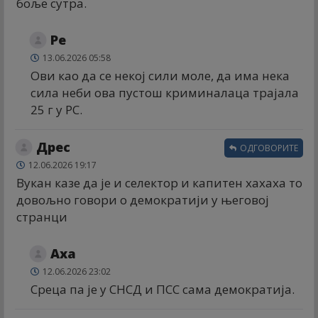
боље сутра.
Ре
13.06.2026 05:58
Ови као да се некој сили моле, да има нека
сила неби ова пустош криминалаца трајала
25 г у РС.
Дрес
ОДГОВОРИТЕ
12.06.2026 19:17
Вукан казе да је и селектор и капитен хахаха то
довољно говори о демократији у његовој
странци
Аха
12.06.2026 23:02
Среца па је у СНСД и ПСС сама демократија.