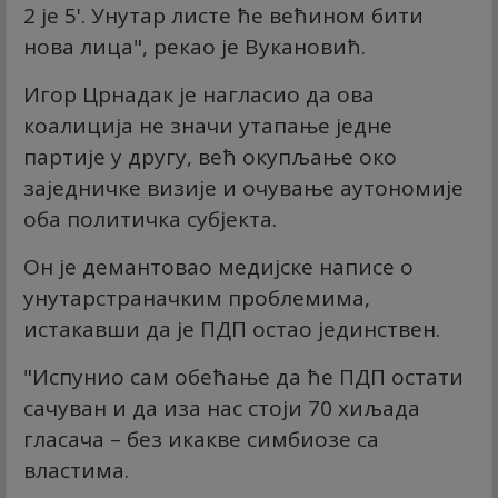
2 је 5'. Унутар листе ће већином бити
нова лица", рекао је Вукановић.
Игор Црнадак је нагласио да ова
коалиција не значи утапање једне
партије у другу, већ окупљање око
заједничке визије и очување аутономије
оба политичка субјекта.
Он је демантовао медијске написе о
унутарстраначким проблемима,
истакавши да је ПДП остао јединствен.
"Испунио сам обећање да ће ПДП остати
сачуван и да иза нас стоји 70 хиљада
гласача – без икакве симбиозе са
властима.