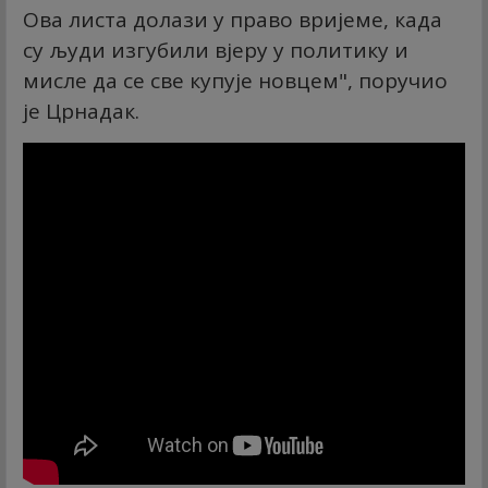
Ова листа долази у право вријеме, када
су људи изгубили вјеру у политику и
мисле да се све купује новцем", поручио
је Црнадак.