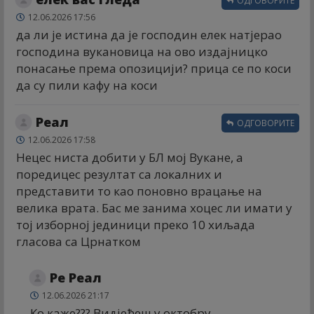
ОДГОВОРИТЕ
12.06.2026 17:56
да ли је истина да је господин елек натјерао
господина вукановица на ово издајницко
понасање према опозицији? прица се по коси
да су пили кафу на коси
Реал
ОДГОВОРИТЕ
12.06.2026 17:58
Нецес ниста добити у БЛ мој Вукане, а
поредицес резултат са локалних и
представити то као поновно врацање на
велика врата. Бас ме занима хоцес ли имати у
тој изборној јединици преко 10 хиљада
гласова са Црнатком
Ре Реал
12.06.2026 21:17
Ко каже??? Видјећеш у октобру