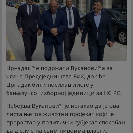
Црнадак ће подржати Вукановића за
члана Предсједништва БиХ, док ће
Црнадак бити носилац листе у
бањалучкој изборној јединици за НС РС.
Небојша Вукановић је истакао да је ова
листа његов животни пројекат који је
прерастао у политички субјекат способан
да дјелује на свим нивоима власти.