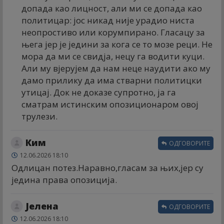
допада као лицност, али ми се допада као
политицар: јос никад није урадио ниста
неопростиво или корумпирано. Гласацу за
њега јер је једини за кога се то мозе реци. Не
мора да ми се свидја, нецу га водити куци.
Али му вјерујем да нам неце наудити ако му
дамо прилику да има стварни политицки
утицај. Док не доказе супротно, ја га
сматрам истинским опозиционаром овој
трулези.
Ким
ОДГОВОРИТЕ
12.06.2026 18:10
Одлицан потез.Наравно,гласам за њих,јер су
једина права опозиција.
Јелена
ОДГОВОРИТЕ
12.06.2026 18:10