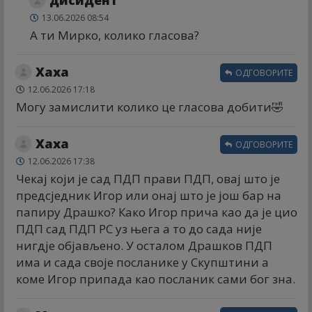
13.06.2026 08:54
А ти Мирко, колико гласова?
Хаха
ОДГОВОРИТЕ
12.06.2026 17:18
Могу замислити колико це гласова добити🤣
Хаха
ОДГОВОРИТЕ
12.06.2026 17:38
Чекај који је сад ПДП прави ПДП, овај што је
предсједник Игор или онај што је још бар на
папиру Драшко? Како Игор прича као да је цио
ПДП сад ПДП РС уз њега а то до сада није
нигдје објављено. У осталом Драшков ПДП
има и сада своје посланике у Скупштини а
коме Игор припада као посланик сами бог зна.