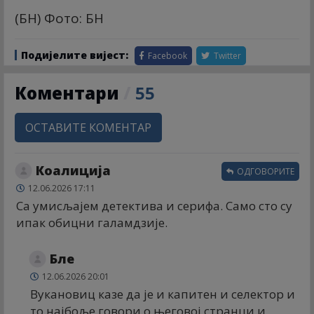
(БН) Фото: БН
Подијелите вијест:
Facebook
Twitter
Коментари
/
55
ОСТАВИТЕ КОМЕНТАР
Коалиција
ОДГОВОРИТЕ
12.06.2026 17:11
Са умисљајем детектива и серифа. Само сто су
ипак обицни галамдзије.
Бле
12.06.2026 20:01
Вукановиц казе да је и капитен и селектор и
то најбоље говори о његовој странци и