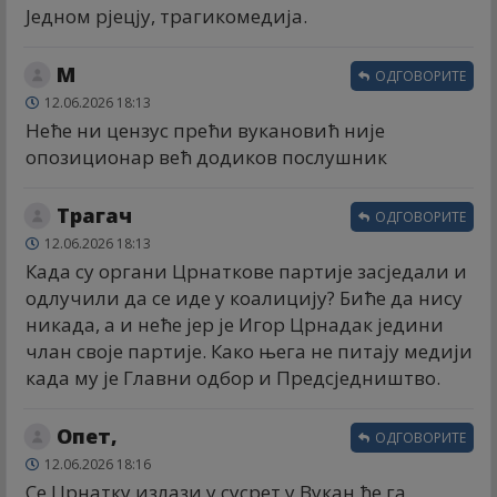
Једном рјецју, трагикомедија.
М
ОДГОВОРИТЕ
12.06.2026 18:13
Неће ни цензус прећи вукановић није
опозиционар већ додиков послушник
Трагач
ОДГОВОРИТЕ
12.06.2026 18:13
Када су органи Црнаткове партије засједали и
одлучили да се иде у коалицију? Биће да нису
никада, а и неће јер је Игор Црнадак једини
члан своје партије. Како њега не питају медији
када му је Главни одбор и Предсједништво.
Опет,
ОДГОВОРИТЕ
12.06.2026 18:16
Се Црнатку излази у сусрет,y Вукан ће га