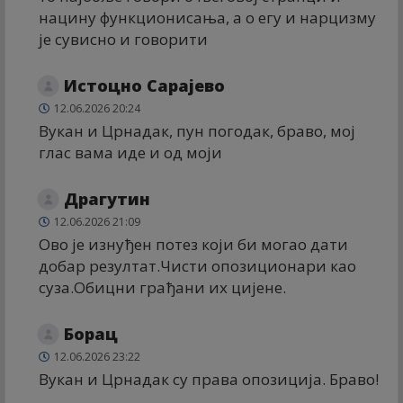
нацину функционисања, а о егу и нарцизму
је сувисно и говорити
Истоцно Сарајево
12.06.2026 20:24
Вукан и Црнадак, пун погодак, браво, мој
глас вама иде и од моји
Драгутин
12.06.2026 21:09
Ово је изнуђен потез који би могао дати
добар резултат.Чисти опозиционари као
суза.Обицни грађани их цијене.
Борац
12.06.2026 23:22
Вукан и Црнадак су права опозиција. Браво!