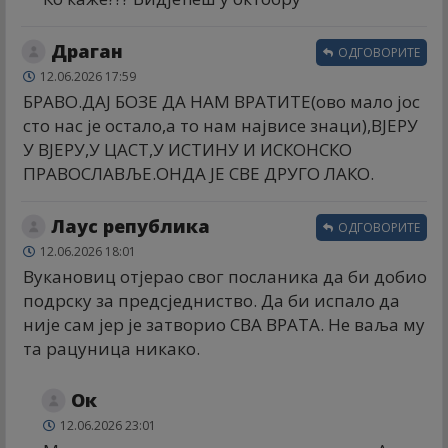
Драган
ОДГОВОРИТЕ
12.06.2026 17:59
БРАВО.ДАЈ БОЗЕ ДА НАМ ВРАТИТЕ(ово мало јос
сто нас је остало,а то нам највисе знаци),ВЈЕРУ
У ВЈЕРУ,У ЦАСТ,У ИСТИНУ И ИСКОНСКО
ПРАВОСЛАВЉЕ.ОНДА ЈЕ СВЕ ДРУГО ЛАКО.
Лаус република
ОДГОВОРИТЕ
12.06.2026 18:01
Вукановиц отјерао свог посланика да би добио
подрску за предсједниство. Да би испало да
није сам јер је затворио СВА ВРАТА. Не ваља му
та рацуница никако.
Ок
12.06.2026 23:01