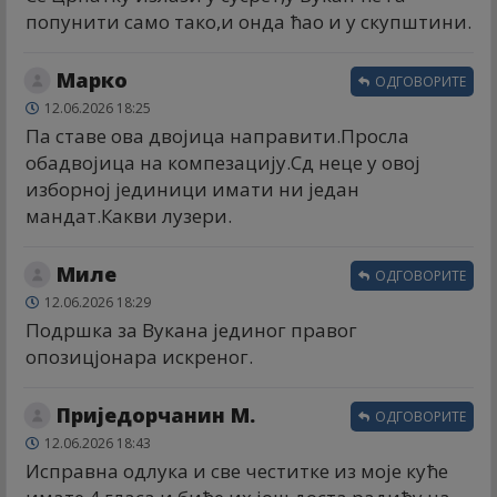
попунити само тако,и онда ћао и у скупштини.
Марко
ОДГОВОРИТЕ
12.06.2026 18:25
Па ставе ова двојица направити.Просла
обадвојица на компезацију.Сд неце у овој
изборној јединици имати ни један
мандат.Какви лузери.
Миле
ОДГОВОРИТЕ
12.06.2026 18:29
Подршка за Вукана јединог правог
опозицјонара искреног.
Приједорчанин М.
ОДГОВОРИТЕ
12.06.2026 18:43
Исправна одлука и све честитке из моје куће