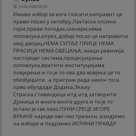
13.06.2026 02:35
Имамо избор за кога гласати,направит це
прави посао у октобру,Лактаска опсина
гори,прави погодак,скенери,нема
лоповлука,опрез, добар посао це направити
овај двојац,НЕМА СУПЉЕ ПРИЦЕ НЕМА
ПРАСИЦА НЕМА ОБЕЦАЊА, знаци ревизија
постојецег система,процесуирање
лоповлука,вратити институцијама
повјерење и то.је то ова два вовјека це то
обезбједити...а приграм рада након тога,
прво ибуздади Додика,Зељку
Страска,Стевандица итд итд затворити
Дјокица и многе многе друге и то.је то
остало је све лако.ПУНИ СРЕЦЕ ИГОРЕ
ВУКАНЕ народе ово смо тразили..изидјимо
на изборе и подрзимо ИСРИНИ ПРАВДУ