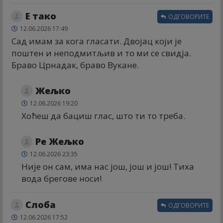
Е тако
ОДГОВОРИТЕ
12.06.2026 17:49
Сад имам за кога гласати. Двојац који је
поштен и неподмитљив и то ми се свидја.
Браво Црнадак, браво Вукане.
Жељко
12.06.2026 19:20
Хоћеш да бациш глас, што ти то треба.
Ре Жељко
12.06.2026 23:35
Није он сам, има нас још, још и још! Тиха
вода брегове носи!
Слоба
ОДГОВОРИТЕ
12.06.2026 17:52