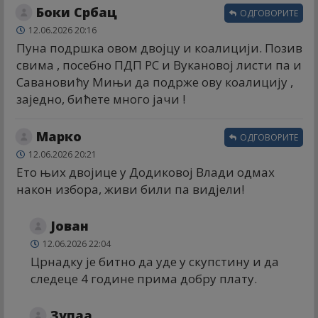
Боки Србац
ОДГОВОРИТЕ
12.06.2026 20:16
Пуна подршка овом двојцу и коалицији. Позив
свима , посебно ПДП РС и Вукановој листи па и
Савановићу Мињи да подрже ову коалицију ,
заједно, бићете много јачи !
Марко
ОДГОВОРИТЕ
12.06.2026 20:21
Ето њих двојице у Додиковој Влади одмах
након избора, живи били па видјели!
Јован
12.06.2026 22:04
Црнадку је битно да уде у скупстину и да
следеце 4 године прима добру плату.
Зупаа