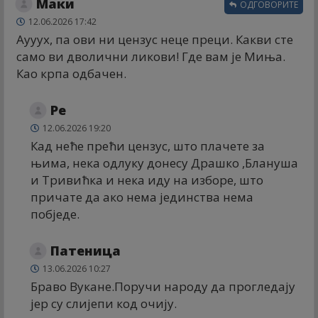
Маки
ОДГОВОРИТЕ
12.06.2026 17:42
Аууух, па ови ни цензус неце преци. Какви сте
само ви дволични ликови! Где вам је Миња.
Као крпа одбачен.
Ре
12.06.2026 19:20
Кад неће прећи цензус, што плачете за
њима, нека одлуку донесу Драшко ,Блануша
и Тривићка и нека иду на изборе, што
причате да ако нема јединства нема
побједе.
Патеница
13.06.2026 10:27
Браво Вукане.Поручи народу да прогледају
јер су слијепи код очију.