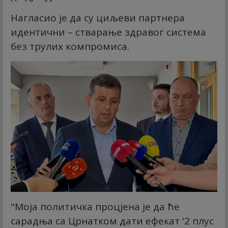
Нагласио је да су циљеви партнера
идентични – стварање здравог система
без трулих компромиса.
"Моја политичка процјена је да ће
сарадња са Црнатком дати ефекат '2 плус