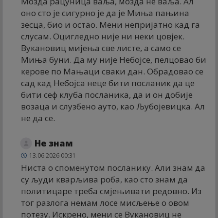
Мозда рацуница ваља, мозда не ваља. Ал
оно сто је сигурно је да је Миња пањина
зесца, био и остао. Мени непријатно кад га
слусам. Оцигледно није ни неки цовјек.
Вукановиц мијења све листе, а само се
Миња буни. Да му није Небојсе, пелцовао би
керове по Мањаци сваки дан. Обрадовао се
сад кад Небојса неце бити посланик да це
бити сеф клуба посланика, да и он добије
возаца и слузбено ауто, као Љубојевицка. Ал
не да се.
Не знам
13.06.2026 00:31
Ниста о споменутом посланику. Али знам да
су људи кварљива роба, као сто знам да
политицаре треба смјењивати редовно. Из
тог разлога немам лосе мисљење о овом
потезу. Искрено, мени се Вукановиц не