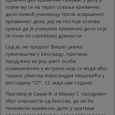
којем му се на терет ставља кривично
дело помоћ учиниоцу после извршеног
кривичног дела, јер не постоје основи
сумње да је учињено кривично дело које
се гони по службеној дужности.
Суд је, на предлог Вишег јавног
тужилаштва у Београду, притвор
продужио за још шест особа,
осумњичених у истрази која се води због
тешког убиства Александра Нешовића у
ресторану "27", 12. маја ове године.
Притвор је Саши В. и Мариу С. продужен
због опасности од бекства, да не би
поновили кривично дело у кратком