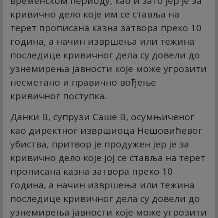
временском периоду, као и зато јер је за
кривично дело које им се ставља на
терет прописана казна затвора преко 10
година, а начин извршења или тежина
последице кривичног дела су довели до
узнемирења јавности које може угрозити
несметано и правично вођење
кривичног поступка.
Данки В, супрузи Саше В, осумњиченог
као директног извршиоца Нешовићевог
убиства, притвор је продужен јер је за
кривично дело које јој се ставља на терет
прописана казна затвора преко 10
година, а начин извршења или тежина
последице кривичног дела су довели до
узнемирења јавности које може угрозити