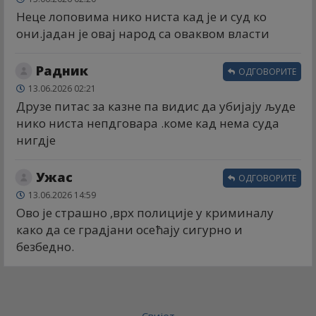
Неце лоповима нико ниста кад је и суд ко
они.јадан је овај народ са оваквом власти
Радник
ОДГОВОРИТЕ
13.06.2026 02:21
Друзе питас за казне па видис да убијају људе
нико ниста непдговара .коме кад нема суда
нигдје
Ужас
ОДГОВОРИТЕ
13.06.2026 14:59
Ово је страшно ,врх полиције у криминалу
како да се градјани осећају сигурно и
безбедно.