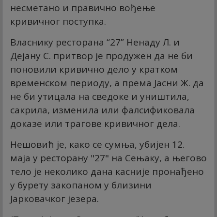
несметано и правично вођење
кривичног поступка.
Власнику ресторана “27” Ненаду Л. и
Дејану С. притвор је продужен да не би
поновили кривично дело у кратком
временском периоду, а према Јасни Ж. да
не би утицала на сведоке и уништила,
сакрила, изменила или фалсификовала
доказе или трагове кривичног дела.
Нешовић је, како се сумња, убијен 12.
маја у ресторану "27" на Сењаку, а његово
тело је неколико дана касније пронађено
у бурету закопаном у близини
Јарковачког језера.