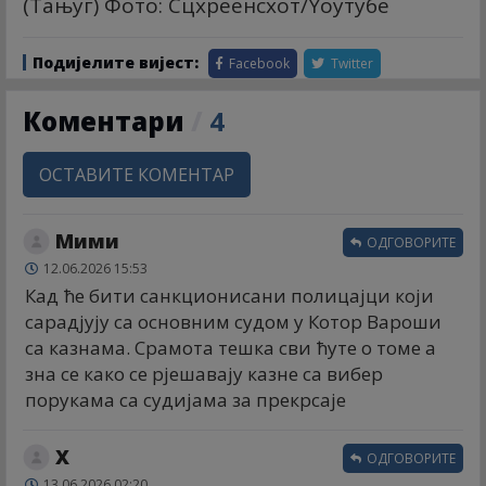
(Тањуг) Фото: Сцхреенсхот/Yоутубе
Подијелите вијест:
Facebook
Twitter
Коментари
/
4
ОСТАВИТЕ КОМЕНТАР
Мими
ОДГОВОРИТЕ
12.06.2026 15:53
Кад ће бити санкционисани полицајци који
сарадјују са основним судом у Котор Вароши
са казнама. Срамота тешка сви ћуте о томе а
зна се како се рјешавају казне са вибер
порукама са судијама за прекрсаје
X
ОДГОВОРИТЕ
13.06.2026 02:20