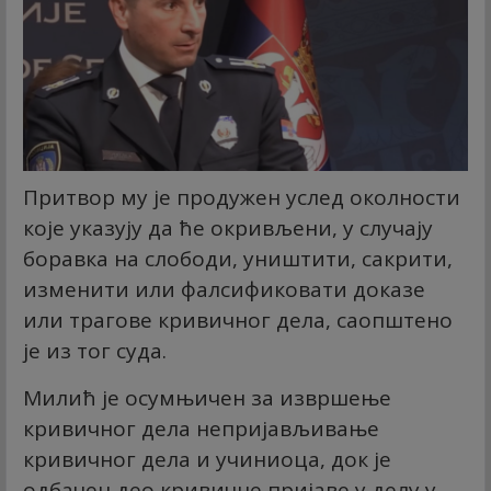
Притвор му је продужен услед околности
које указују да ће окривљени, у случају
боравка на слободи, уништити, сакрити,
изменити или фалсификовати доказе
или трагове кривичног дела, саопштено
је из тог суда.
Милић је осумњичен за извршење
кривичног дела непријављивање
кривичног дела и учиниоца, док је
одбачен део кривичне пријаве у делу у