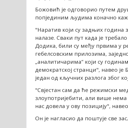
Божовић је одговорио путем дру
попјединим људима коначно каже
"Наратив који су задњих година з
налазе. Сваки пут када је треба
Додика, били су међу првима у ре
гебелсовским прилозима, заједн
„аналитичарима“ који су годинам
демократској странци", навео је 
један од кључних разлога због ко
"Свјестан сам да ће режимски ме
злоупотријебити, али више нема
нас довела у ову позицију", навео
Он је нагласио да поштује све за