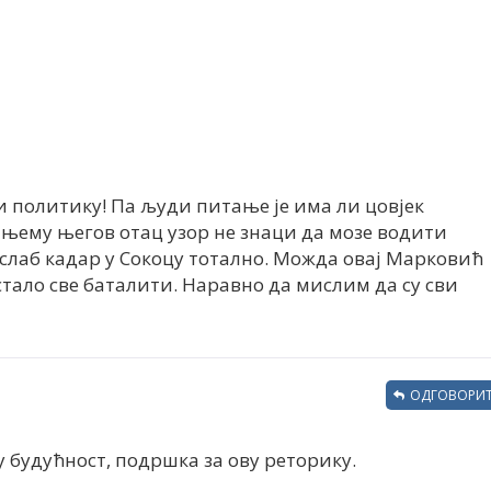
и политику! Па људи питање је има ли цовјек
је њему његов отац узор не знаци да мозе водити
слаб кадар у Сокоцу тотално. Можда овај Марковић
стало све баталити. Наравно да мислим да су сви
ОДГОВОРИТ
 будућност, подршка за ову реторику.