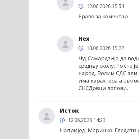
12.06.2026 15:54
Браво за коментар
Неx
13.06.2026 15:22
Чуј Самардзија да вод
средњу сколу. То сто 
народ. Волим СДС али 
има карактера а ово о
СНСДовци лопови.
Исток
12.06.2026 14:23
Напријед, Маринко. Гледати у