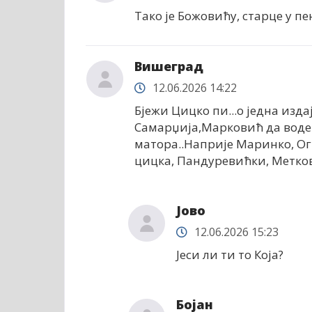
Тако је Божовићу, старце у пе
Вишеград
12.06.2026 14:22
Бјежи Цицко пи...о једна изд
Самарџија,Марковић да воде 
матора..Наприје Маринко, Ог
цицка, Пандуревићки, Метков
Јово
12.06.2026 15:23
Јеси ли ти то Која?
Бојан