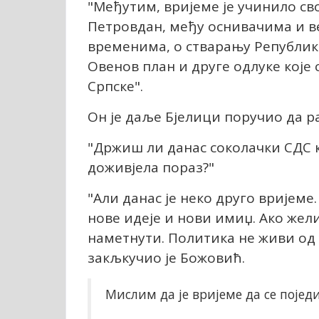
"Међутим, вријеме је учинило свој
Петровдан, међу оснивачима и в
временима, о стварању Републике
Овенов план и друге одлуке које
Српске".
Он је даље Бјелици поручио да ра
"Држиш ли данас соколачки СДС ка
доживјела пораз?"
"Али данас је неко друго вријеме
нове идеје и нови имиџ. Ако жел
наметнути. Политика не живи од у
закљкучио је Божовић.
Мислим да је вријеме да се пој