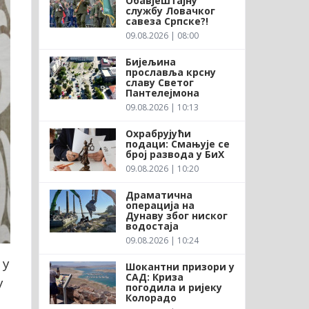
Обавјештајну
службу Ловачког
савеза Српске?!
09.08.2026 | 08:00
Бијељина
прославља крсну
славу Светог
Пантелејмона
09.08.2026 | 10:13
Охрабрујући
подаци: Смањује се
број развода у БиХ
09.08.2026 | 10:20
Драматична
операција на
Дунаву због ниског
водостаја
09.08.2026 | 10:24
 у
Шокантни призори у
САД: Криза
у
погодила и ријеку
Колорадо