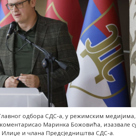
Главног одбора СДС-а, у режимским медијима,
у коментарисао Маринка Божовића, изазвале с
 Илиџе и члана Предсједништва СДС-а.