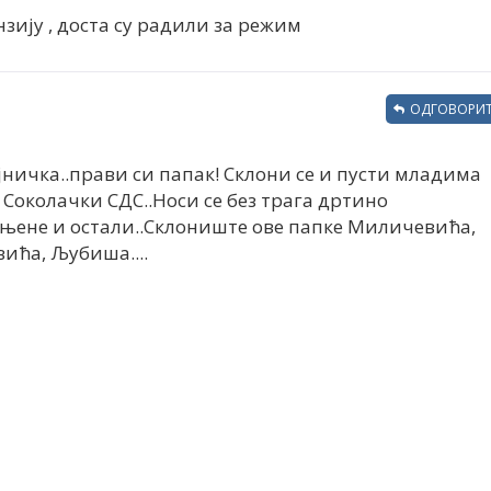
нзију , доста су радили за режим
ОДГОВОРИТ
ајничка..прави си папак! Склони се и пусти младима
Соколачки СДС..Носи се без трага дртино
њене и остали..Склониште ове папке Миличевића,
ића, Љубиша....