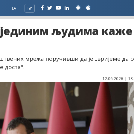
LAT
ЋР
појединим људима каже
штвених мрежа поручивши да је „вријеме да с
 доста".
12.06.2026 | 13