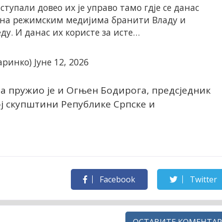
ступали довео их је управо тамо гдје се данас
ло на режимским медијима бранити Владу и
ду. И данас их користе за исте…
аринко)
Јуне 12, 2026
 пружио је и Огњен Бодирога, предсједник
ј скупштини Републике Српске и
Facebook
Twitter
ОСТАВИТЕ КОМЕНТАР