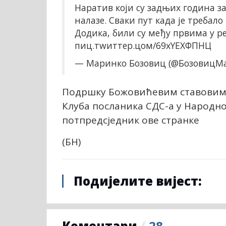
Наратив који су задњих година за
налазе. Сваки пут када је треба
Додика, били су међу првима у ре
пиц.тwиттер.цом/69хYЕXФПНЦ
— Маринко Бозовиц (@БозовицМ
Подршку Божовићевим ставовима
Клуба посланика СДС-а у Народно
потпредсједник ове странке
(БН)
Подијелите вијест:
Коментари
/
28