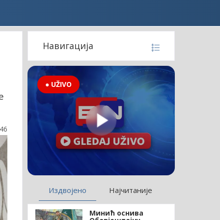
Навигација
● UŽIVO
е
:46
Издвојено
Најчитаније
Минић оснива