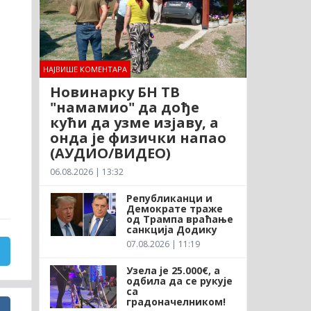
НАЈВИШЕ КОМЕНТАРА
Новинарку БН ТВ
"намамио" да дође
кући да узме изјаву, а
онда је физички напао
(АУДИО/ВИДЕО)
06.08.2026 | 13:32
Републиканци и
Демократе траже
од Трампа враћање
санкција Додику
07.08.2026 | 11:19
Узела је 25.000€, а
одбила да се рукује
са
градоначелником!