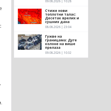
09.08.2026 | 10:28
е
Стиже нови
топлотни талас:
Десетак врелих и
сушних дана
с
08.08.2026 | 23:04
Гужве на
границама: Дуге
колоне на више
прелаза
09.08.2026 | 10:32
у
.