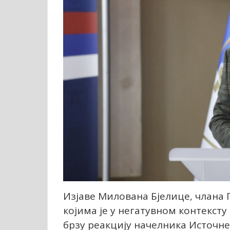
Изјаве Милована Бјелице, члана 
којима је у негатувном контекст
брзу реакцију начелника Источне