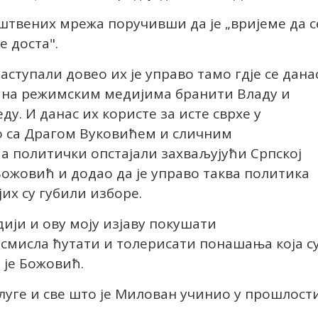
штвених мрежа поручивши да је „вријеме да с
 доста".
аступали довео их је управо тамо гдје се дана
ло на режимским медијима бранити Владу и
ду. И данас их користе за исте сврхе у
о са Драгом Вуковићем и сличним
а политички опстајали захваљујући Српској
Божовић и додао да је управо таква политика
јих су губили изборе.
дији и ову моју изјаву покушати
 смисла ћутати и толерисати понашања која с
 је Божовић.
слуге и све што је Милован учинио у прошлости