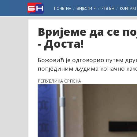
ПОЧЕТНА
ВИЈЕСТИ
РТВ БН
КОНТАКТ
Вријеме да се 
- Доста!
Божовић је одговорио путем дру
попјединим људима коначно каже
РЕПУБЛИКА СРПСКА