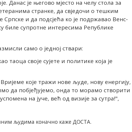
е. Данас је његово мјесто на челу стола за
етеранима странке, да свједочи о тешким
 Српске и да подсјећа ко је подржавао Венс-
 су биле супротне интересима Републике
змисли само о једној ствари:
о таоца своје сујете и политике која је
. Вријеме које тражи нове људе, нову енергију,
имо да побјеђујемо, онда то морамо створити
спомена на јуче, већ од визије за сутра!",
единим људима коначно каже ДОСТА.