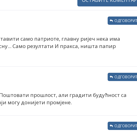
ОДГОВОРИТ
ставити само патриоте, главну ријеч нека има
сну... Само резултати И пракса, ништа папир
ОДГОВОРИТ
 Поштовати прошлост, али градити будућност са
ји могу донијети промјене.
ОДГОВОРИТ