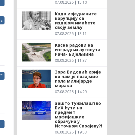
07.08.2026 | 15:10
Када изједначите
корупцију са
Е
издајом имаћете
своју земљу
07.08.2026 | 13:11
Касне радови на
изградњи аутопута
Рача- Бијељиина
08.08.2026 | 11:37
Зора Видовић крије
Е
ко нам је позајмио
пола милијарде
марака
07.08.2026 | 14:29
Зашто Тужилаштво
БиХ ћути на
предмет
мафијашких
обрачуна у
Е
Источном Сарајеву?!
06.08.2026 | 19:53