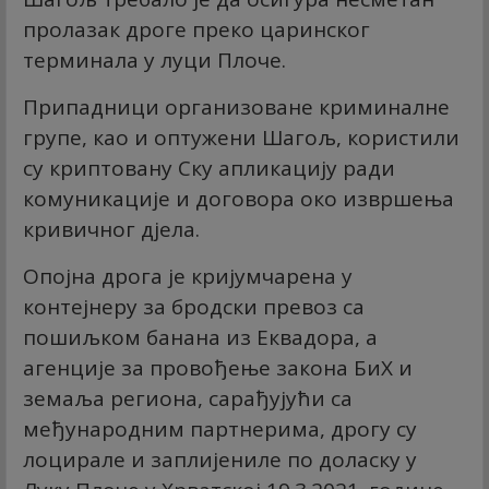
пролазак дроге преко царинског
терминала у луци Плоче.
Припадници организоване криминалне
групе, као и оптужени Шагољ, користили
су криптовану Скy апликацију ради
комуникације и договора око извршења
кривичног дјела.
Опојна дрога је кријумчарена у
контејнеру за бродски превоз са
пошиљком банана из Еквадора, а
агенције за провођење закона БиХ и
земаља региона, сарађујући са
међународним партнерима, дрогу су
лоцирале и заплијениле по доласку у