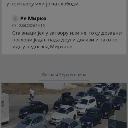
у притвору или је на слободи.
Ре Мирко
12.06.2026 14:10
Ста знаци јел у затвору или не, то су дрзавни
послови један пада други долази и тако то
иде у недоглед Миркане
Босна и Херцеговина