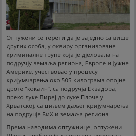
Оптужени се терети да је заједно са више
других особа, у оквиру организоване
криминалне групе која је дјеловала на
подручју земаља региона, Европе и Јужне
Америке, учествовао у процесу
кријумчарења око 505 килограма опојне
дроге “кокаин”, са подручја Еквадора,
преко луке Пиреј до луке Плоче у
Хрватској, са циљем даљег кријумчарења
на подручје БиХ и земаља региона.
Према наводима оптужнице, оптужени
Шагољ требало је да осигура несметан