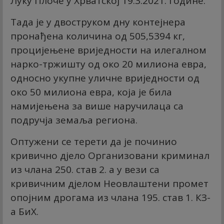
Луку Плоче у Хрватској 19.3.2021. године.
Тада је у двоструком дну контејнера
пронађена количина од 505,5394 кг,
процијењене вриједности на илегалном
нарко-тржишту од око 20 милиона евра,
односно укупне уличне вриједности од
око 50 милиона евра, која је била
намијењена за више наручилаца са
подручја земаља региона.
Оптужени се терети да је починио
кривично дјело Организовани криминал
из члана 250. став 2. а у вези са
кривичним дјелом Неовлаштени промет
опојним дрогама из члана 195. став 1. КЗ-
а БиХ.