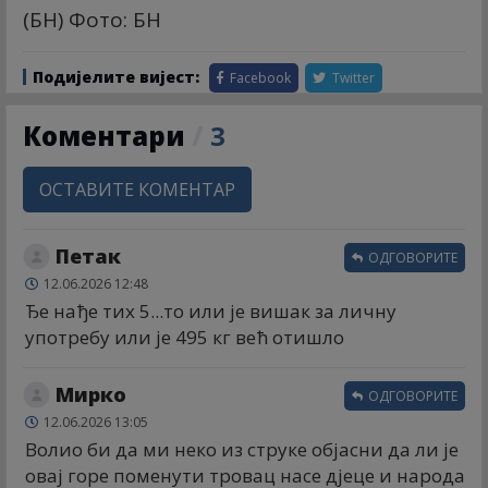
(БН) Фото: БН
Подијелите вијест:
Facebook
Twitter
Коментари
/
3
ОСТАВИТЕ КОМЕНТАР
Петак
ОДГОВОРИТЕ
12.06.2026 12:48
Ђе нађе тих 5...то или је вишак за личну
употребу или је 495 кг већ отишло
Мирко
ОДГОВОРИТЕ
12.06.2026 13:05
Волио би да ми неко из струке објасни да ли је
овај горе поменути тровац насе дјеце и народа