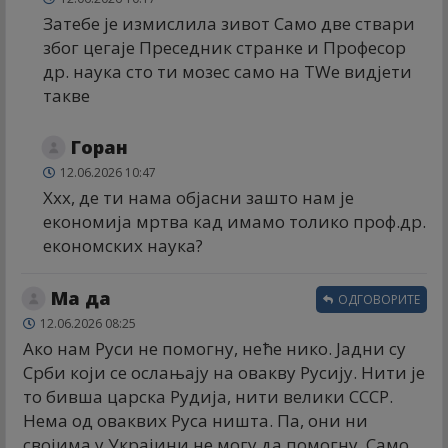
Затебе је измислила зивот Само две ствари
због цегаје Преседник странке и Професор
др. наука сто ти мозес само на ТWе видјети
такве
Горан
12.06.2026 10:47
Xxx, де ти нама објасни зашто нам је
економија мртва кад имамо толико проф.др.
економских наука?
Ма да
ОДГОВОРИТЕ
12.06.2026 08:25
Ако нам Руси не помогну, неће нико. Јадни су
Срби који се ослањају на овакву Русију. Нити је
то бивша царска Рудија, нити велики СССР.
Нема од оваквих Руса ништа. Па, они ни
својима у Украјини не могу да помогну. Само