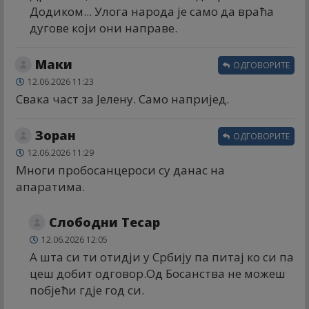
Додиком... Улога народа је само да враћа
дугове који они направе.
Маки
ОДГОВОРИТЕ
12.06.2026 11:23
Свака част за Јелену. Само напријед.
Зоран
ОДГОВОРИТЕ
12.06.2026 11:29
Многи пробосанцероси су данас на
апаратима.
Слободни Тесар
12.06.2026 12:05
А шта си ти отидји у Србију па питај ко си па
цеш добит одговор.Од Босанства не можеш
побјећи гдје год си.