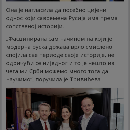
Она је нагласила да посебно цијени
однос који савремена Русија има према
сопственој историји.
„Фасцинирана сам начином на који је
модерна руска држава врло смислено
спојила све периоде своје историје, не
одричући се ниједног и то је нешто из
чега ми Срби можемо много тога да
научимо“, поручила је Тривићева.