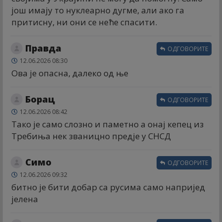
још имају то нуклеарно дугме, али ако га
притисну, ни они се неће спасити.
Правда
ОДГОВОРИТЕ
12.06.2026 08:30
Ова је опасна, далеко од ње
Борац
ОДГОВОРИТЕ
12.06.2026 08:42
Тако је само слозно и паметно а онај кепец из
Требиња нек званицно предје у СНСД
Симо
ОДГОВОРИТЕ
12.06.2026 09:32
битно је бити добар са русима само напријед
јелена