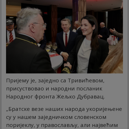
Пријему је, заједно са Тривићевом,
присуствовао и народни посланик
Народног фронта Жељко Дубравац.
„Братске везе наших народа укоријењене
су у нашем заједничком словенском
поријеклу, у православљу, али највећим