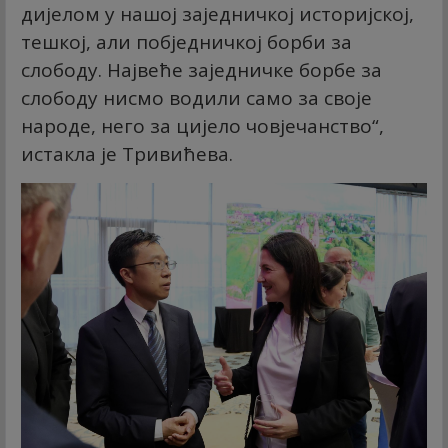
дијелом у нашој заједничкој историјској,
тешкој, али побједничкој борби за
слободу. Највеће заједничке борбе за
слободу нисмо водили само за своје
народе, него за цијело човјечанство“,
истакла је Тривићева.