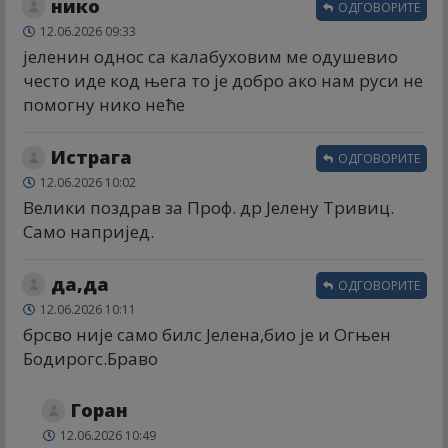
нико
ОДГОВОРИТЕ
12.06.2026 09:33
јеленин однос са калабуховим ме одушевио
често иде код њега то је добро ако нам руси не
помогну нико неће
Истрага
ОДГОВОРИТЕ
12.06.2026 10:02
Велики поздрав за Проф. др Јелену Тривиц.
Само напријед.
да,да
ОДГОВОРИТЕ
12.06.2026 10:11
брсво није само билс Јелена,био је и Огњен
Бодирогс.Браво
Горан
12.06.2026 10:49