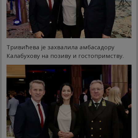
Тривићева је захвалила амбасадору
Калабухову на позиву и гостопримству.