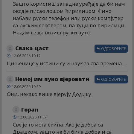
Зашто користиш западне уређаје да би нам
овсдје писао лошом ћирилицом. Фино
набави руски телефон или руски компјутер
са руским софтвером, па туци по ћирилици.
Надам се да возиш руски ауто.
Свака цаст
ОДГОВОРИТЕ
12.06.2026 10:17
Цињенице у истини су и наук за сва времена....
Немој им пуно вјеровати
ОДГОВОРИТЕ
12.06.2026 10:59
Они, некако више вјерују Додику.
Горан
12.06.2026 11:37
Све је то иста екипа. Ако је добра са
Драшком, зашто не би била добра и са