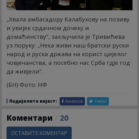
„Хвала амбасадору Калабухову на позиву
и увијек срдачном дочеку и
домаћинству“, закључила је Тривићева
уз поруку: „Нека живи наш братски руски
народ и руска држава на корист цијелог
човјечанства, а посебно нас Срба гдје год
да живјели“.
(БН) Фото: НФ
Подијелите вијест:
Facebook
Twitter
Коментари
/
20
ОСТАВИТЕ КОМЕНТАР