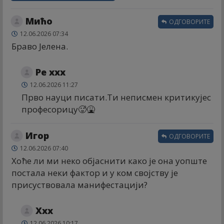
Мићо
ОДГОВОРИТЕ
12.06.2026 07:34
Браво Јелена.
Ре xxx
12.06.2026 11:27
Прво науци писати.Ти неписмен критикујес
професорицу🥵🤮
Игор
ОДГОВОРИТЕ
12.06.2026 07:40
Хоће ли ми неко објаснити како је она уопште
постала неки фактор и у ком својству је
присуствовала манифестацији?
Xxx
12.06.2026 10:17