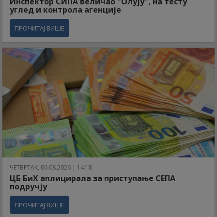
Инспектор СИПА величао "Олују", на тесту
углед и контрола агенције
ПРОЧИТАЈ ВИШЕ
ЧЕТВРТАК, 06.08.2026 | 14:18
ЦБ БиХ аплицирала за приступање СЕПА
подручју
ПРОЧИТАЈ ВИШЕ