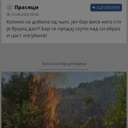
Прасеци
ОДГОВОРИТЕ
13.06.2026 00:42
Колико си добила од њих, јел бар висе него сто
је Вуциц дао?! Бар се продај скупо кад си образ
и цаст изгубила!
Босна и Херцеговина