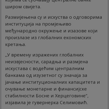
широм свијета.
Размијењена су и искуства о одговорима
институција на промјењиво
међународно окружење и изазове који
произлазе из глобалних економских
кретања.
„У времену изражених глобалних
неизвјесности, сарадња и размјена
искустава с водећим централним
банкама од изузетног су значаја за
јачање институционалних капацитета и
очување монетарне и финансијске
стабилности Босне и Херцеговине“,
изјавила је гувернерка Селимовић.