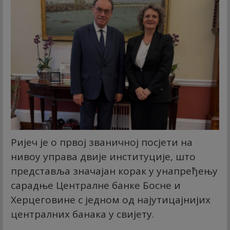
Ријеч је о првој званичној посјети на
нивоу управа двије институције, што
представља значајан корак у унапређењу
сарадње Централне банке Босне и
Херцеговине с једном од најутицајнијих
централних банака у свијету.