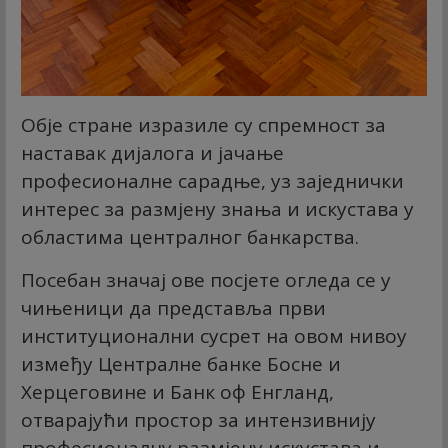
Обје стране изразиле су спремност за
наставак дијалога и јачање
професионалне сарадње, уз заједнички
интерес за размјену знања и искустава у
областима централног банкарства.
Посебан значај ове посјете огледа се у
чињеници да представља први
институционални сусрет на овом нивоу
између Централне банке Босне и
Херцеговине и Банк оф Енгланд,
отварајући простор за интензивнију
професионалну размјену искустава и