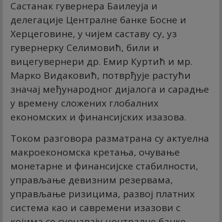
Састанак гувернера Баилеyја и
делегације Централне банке Босне и
Херцеговине, у чијем саставу су, уз
гувернерку Селимовић, били и
вицегувернери др. Емир Куртић и мр.
Марко Видаковић, потврђује растући
значај међународног дијалога и сарадње
у времену сложених глобалних
економских и финансијских изазова.
Током разговора разматрана су актуелна
макроекономска кретања, очување
монетарне и финансијске стабилности,
управљање девизним резервама,
управљање ризицима, развој платних
система као и савремени изазови с
којима се суочавају централне банке