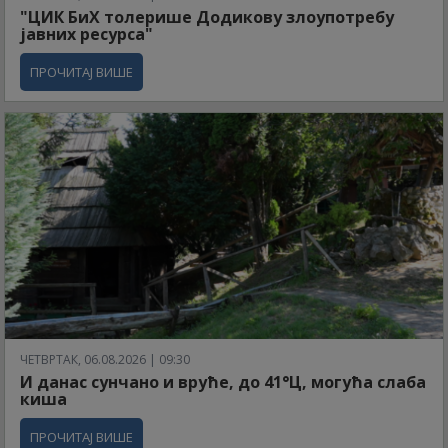
"ЦИК БиХ толерише Додикову злоупотребу
јавних ресурса"
ПРОЧИТАЈ ВИШЕ
ЧЕТВРТАК, 06.08.2026 | 09:30
И данас сунчано и вруће, до 41°Ц, могућа слаба
киша
ПРОЧИТАЈ ВИШЕ