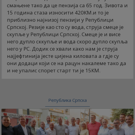
смањене тако да це пензија са 65 год. Зивота и
15 година стаза износити 420КМ.и то је
приблизно најнизој пензији у Републици
Српској. Резије као сто су вода, струја смеце је
скупље у Републици Српској. Смеце је и висе
него дупло сккупље и вода скоро дупло скупља
него у РС. Додик се хвали како нам је струја
најјефтинија јесте цијена киловата а гдје су
они додаци који се на рацун накалеме тако да
и не упалис спорет старт ти је 15КМ.
Република Српска