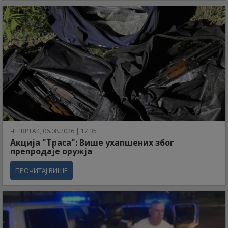
ЧЕТВРТАК, 06.08.2026 | 17:35
Акција "Траса": Више ухапшених због
препродаје оружја
ПРОЧИТАЈ ВИШЕ