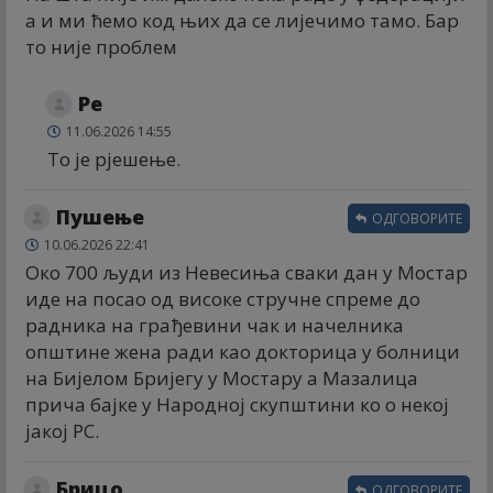
а и ми ћемо код њих да се лијечимо тамо. Бар
то није проблем
Ре
11.06.2026 14:55
То је рјешење.
Пушење
ОДГОВОРИТЕ
10.06.2026 22:41
Око 700 људи из Невесиња сваки дан у Мостар
иде на посао од високе стручне спреме до
радника на грађевини чак и начелника
општине жена ради као докторица у болници
на Бијелом Бријегу у Мостару а Мазалица
прича бајке у Народној скупштини ко о некој
јакој РС.
Брицо
ОДГОВОРИТЕ