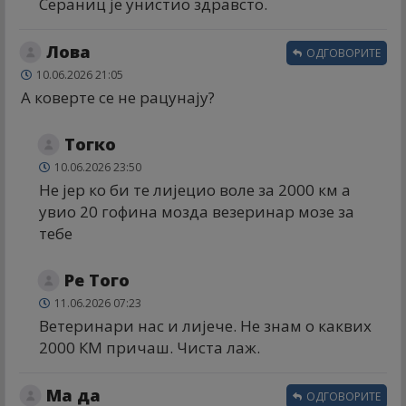
Сераниц је унистио здравсто.
Лова
ОДГОВОРИТЕ
10.06.2026 21:05
А коверте се не рацунају?
Тогко
10.06.2026 23:50
Не јер ко би те лијецио воле за 2000 км а
увио 20 гофина мозда везеринар мозе за
тебе
Ре Того
11.06.2026 07:23
Ветеринари нас и лијече. Не знам о каквих
2000 КМ причаш. Чиста лаж.
Ма да
ОДГОВОРИТЕ