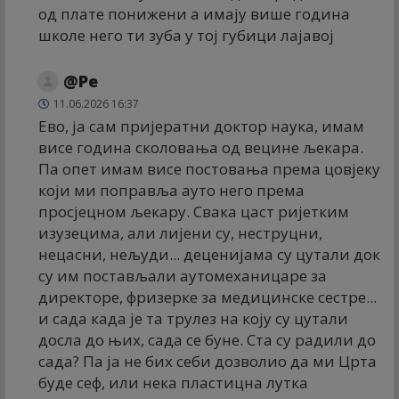
од плате понижени а имају више година
школе него ти зуба у тој губици лајавој
@Ре
11.06.2026 16:37
Ево, ја сам пријератни доктор наука, имам
висе година сколовања од вецине љекара.
Па опет имам висе постовања према цовјеку
који ми поправља ауто него према
просјецном љекару. Свака цаст ријетким
изузецима, али лијени су, неструцни,
нецасни, нељуди... деценијама су цутали док
су им постављали аутомеханицаре за
директоре, фризерке за медицинске сестре...
и сада када је та трулез на коју су цутали
досла до њих, сада се буне. Ста су радили до
сада? Па ја не бих себи дозволио да ми Црта
буде сеф, или нека пластицна лутка