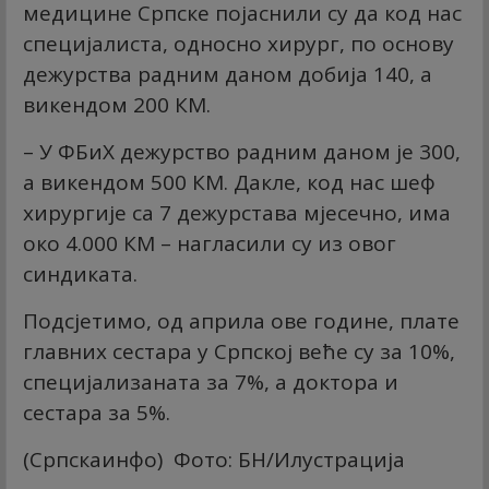
медицине Српске појаснили су да код нас
специјалиста, односно хирург, по основу
дежурства радним даном добија 140, а
викендом 200 КМ.
– У ФБиХ дежурство радним даном је 300,
а викендом 500 КМ. Дакле, код нас шеф
хирургије са 7 дежурстава мјесечно, има
око 4.000 КМ – нагласили су из овог
синдиката.
Подсјетимо, од априла ове године, плате
главних сестара у Српској веће су за 10%,
специјализаната за 7%, а доктора и
сестара за 5%.
(Српскаинфо) Фото: БН/Илустрација