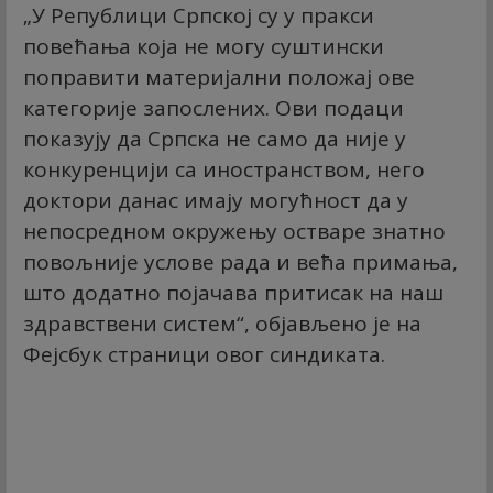
„У Републици Српској су у пракси
повећања која не могу суштински
поправити материјални положај ове
категорије запослених. Ови подаци
показују да Српска не само да није у
конкуренцији са иностранством, него
доктори данас имају могућност да у
непосредном окружењу остваре знатно
повољније услове рада и већа примања,
што додатно појачава притисак на наш
здравствени систем“, објављено је на
Фејсбук страници овог синдиката.