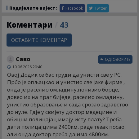
Подијелите вијест:
Facebook
Twitter
Коментари
/
43
ОСТАВИТЕ КОМЕНТАР
Саво
ОДГОВОРИТЕ
10.06.2026 20:40
Овqј Додик се бас труди да унисти све у РС.
Прбо је опљацкао и унистио све јаке фирме ,
онда је раселио омладину,понизио борце,
довео их на праг биједе, раселио омладину,
унистио образовање и сада срозао здравство
до нуле. Гдје у свијету доктор медецине и
обицни полицајац имају исту плату? Треба
дати полицајцима 2400км, раде тезак посао,
али онда доктор треба да има 4800км.