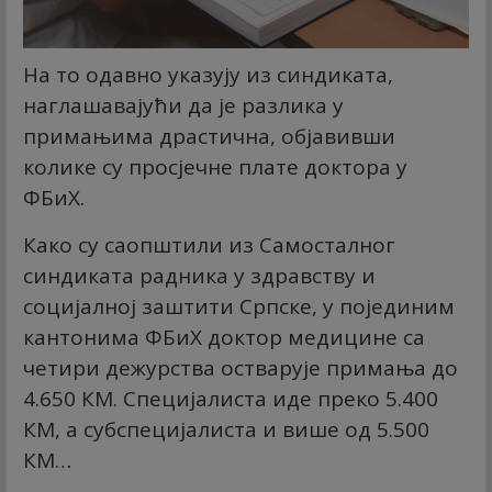
На то одавно указују из синдиката,
наглашавајући да је разлика у
примањима драстична, објавивши
колике су просјечне плате доктора у
ФБиХ.
Како су саопштили из Самосталног
синдиката радника у здравству и
социјалној заштити Српске, у појединим
кантонима ФБиХ доктор медицине са
четири дежурства остварује примања до
4.650 КМ. Специјалиста иде преко 5.400
КМ, а субспецијалиста и више од 5.500
КМ…