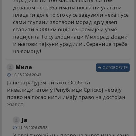
зарадили ни 100 марака плату. Са том
дрзавом нетреба имати посла ни улагати
плацати доле то сто су се задузили нека пусе
сами глупани злотвори морад др у дзеп
ставити 5.000 км онда се насмије и узме
пацијента То су злоцинаци Милорад Додик
и његови тајкуни урадили . Сераница треба
на ломацу!
Миле
ОДГОВОРИТЕ
10.06.2026 20:43
Ја не зарађујем никако. Особе са
инвалидитетом у Републици Српској немају
право на посао нити имају право на достојан
живот!
Ја
11.06.2026 05:58
У овој вукојебини право на зивот имају само