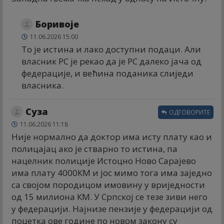
Боривоје
11.06.2026 15:00
То је истина и лако доступни подаци. Али
власник РС је рекао да је РС далеко јача од
федерације, и већина поданика слиједи
власника.
Суза
ОДГОВОРИТЕ
11.06.2026 11:18
Није нормално да доктор има исту плату као и
полицајац ако је стварно то истина, па
нацелник полиције Истоцно Ново Сарајево
има плату 4000КМ и јос мимо тога има заједно
са својом породицом имовину у вриједности
од 15 милиона КМ. У Српској се тезе зиви него
у федерацији. Најнизе пензије у федерацији од
поцетка ове године по новом закону су