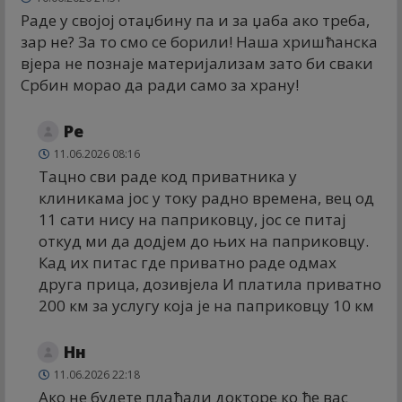
Раде у својој отаџбину па и за џаба ако треба,
зар не? За то смо се борили! Наша хришћанска
вјера не познаје материјализам зато би сваки
Србин морао да ради само за храну!
Ре
11.06.2026 08:16
Тацно сви раде код приватника у
клиникама јос у току радно времена, вец од
11 сати нису на паприковцу, јос се питај
откуд ми да додјем до њих на паприковцу.
Кад их питас где приватно раде одмах
друга прица, дозивјела И платила приватно
200 км за услугу која је на паприковцу 10 км
Нн
11.06.2026 22:18
Ако не будете плаћали докторе ко ће вас