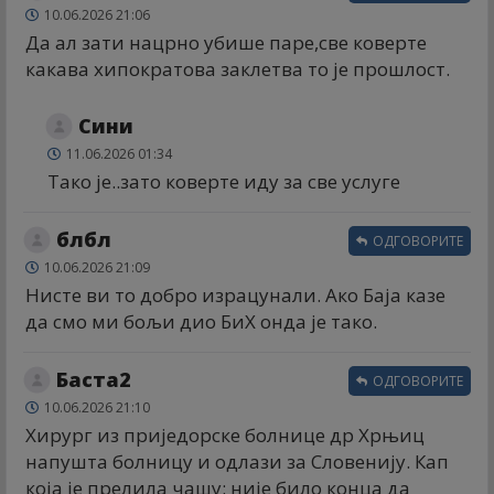
10.06.2026 21:06
Да ал зати нацрно убише паре,све коверте
какава хипократова заклетва то је прошлост.
Сини
11.06.2026 01:34
Тако је..зато коверте иду за све услуге
блбл
ОДГОВОРИТЕ
10.06.2026 21:09
Нисте ви то добро израцунали. Ако Баја казе
да смо ми бољи дио БиХ онда је тако.
Баста2
ОДГОВОРИТЕ
10.06.2026 21:10
Хирург из приједорске болнице др Хрњиц
напушта болницу и одлази за Словенију. Кап
која је прелила чашу: није било конца да