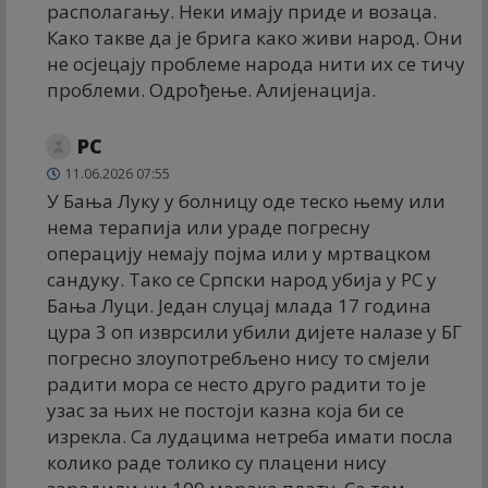
располагању. Неки имају приде и возаца.
Како такве да је брига како живи народ. Они
не осјецају проблеме народа нити их се тичу
проблеми. Одрођење. Алијенација.
РС
11.06.2026 07:55
У Бања Луку у болницу оде теско њему или
нема терапија или ураде погресну
операцију немају појма или у мртвацком
сандуку. Тако се Српски народ убија у РС у
Бања Луци. Један слуцај млада 17 година
цура 3 оп изврсили убили дијете налазе у БГ
погресно злоупотребљено нису то смјели
радити мора се несто друго радити то је
узас за њих не постоји казна која би се
изрекла. Са лудацима нетреба имати посла
колико раде толико су плацени нису