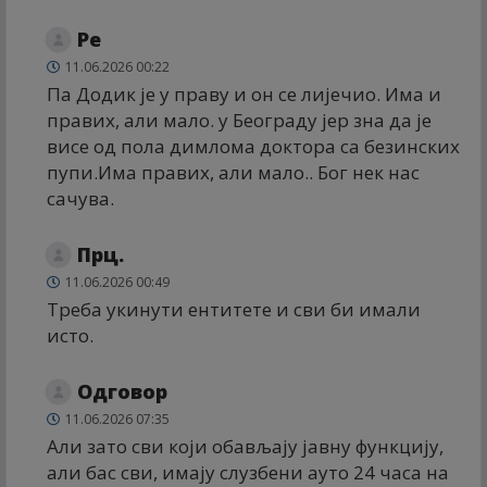
Ре
11.06.2026 00:22
Па Додик је у праву и он се лијечио. Има и
правих, али мало. у Београду јер зна да је
висе од пола димлома доктора са безинских
пупи.Има правих, али мало.. Бог нек нас
сачува.
Прц.
11.06.2026 00:49
Треба укинути ентитете и сви би имали
исто.
Одговор
11.06.2026 07:35
Али зато сви који обављају јавну функцију,
али бас сви, имају слузбени ауто 24 часа на