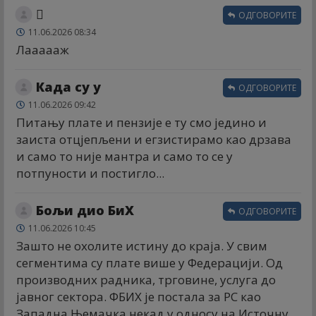
🫩
ОДГОВОРИТЕ
11.06.2026 08:34
Лаааааж
Када су у
ОДГОВОРИТЕ
11.06.2026 09:42
Питању плате и пензије е ту смо једино и
заиста отцјепљени и егзистирамо као дрзава
и само то није мантра и само то се у
потпуности и постигло...
Бољи дио БиХ
ОДГОВОРИТЕ
11.06.2026 10:45
Зашто не охолите истину до краја. У свим
сегментима су плате више у Федерацији. Од
производних радника, трговине, услуга до
јавног сектора. ФБИХ је постала за РС као
Западна Њемачка некад у односу на Источну.