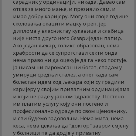
сарадник у ординацији, никада. Давао сам
отказ за много мање, и презивио сам, и
имао добру каријеру. Могу они своје године
сколовања окацити мацку о реп, јер
диплома у власниству кукавице и слабица
није ниста друго него безвриједан папир.
Ако један љекар, толико образован, нема
храбрости да се супротстави секти онда
нема право ни да оцекује да га неко постује.
Ја нисам ни сиромасан ни богат, спадам у
умируци средњи сталез, а опет када сам
болестан идем код љекара који су градили
каријеру у својим приватним ординацијама
и који не раде у јавном здравству. Постено
им платим услугу коју они постено и
професионално одраде по свом цјеновнику,
и сви будемо задовољни. Нема мита, нема
кеса, нема цекања да "доктор" заврси смјену
у болници па да додје у приватну