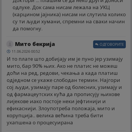
Доктори ... плашим се да неко други доноси
одлуке. Док сама нисам лежала на УКЦ
(карцином јајника) нисам ни слутила колико
су ти људи хумани, спремни на сваки начин
да помогну.
Мито бекрија
ОДГОВОРИТЕ
11.06.2026 00:52
И то плате што добијају им је пуно јер узимају
мито, бар 90% њих. Ако не платис не можеш
доћи на ред, редови, чекања а када платиш
одједном се укаже слободан термин. Најгори
сој људи, узимају паре од болесних, узимају и
од фармацеутских кућа да прописују њихове
лијекове иако постоје неки јефтинији и
ефикаснији. Злоупотреба положаја, мито и
корупција.. велика већина треба бити
ухапшена о процесуирана