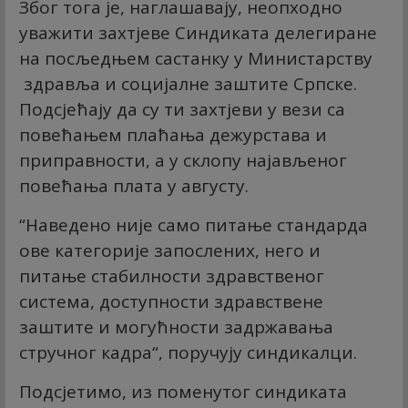
Због тога је, наглашавају, неопходно
уважити захтјеве Синдиката делегиране
на посљедњем састанку у Министарству
здравља и социјалне заштите Српске.
Подсјећају да су ти захтјеви у вези са
повећањем плаћања дежурстава и
приправности, а у склопу најављеног
повећања плата у августу.
“Наведено није само питање стандарда
ове категорије запослених, него и
питање стабилности здравственог
система, доступности здравствене
заштите и могућности задржавања
стручног кадра“, поручују синдикалци.
Подсјетимо, из поменутог синдиката