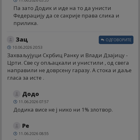
11.06.2026 05:55
Па зато Додик и иде на то да унисти
Федерацију да се сакрије права слика и
прилика.
Зац
ОДГОВОРИТЕ
10.06.2026 20:53
Захваљујуци Скрбиц Ранку и Влади Дзајицу -
Црти. Све су опљацкали и унистили , од свега
направили не доврсену гаразу. А стока и даље
гласа за исте .
Додо
11.06.2026 07:57
Додика висе не ј нико ни 1% злотвор.
Ре
11.06.2026 08:55