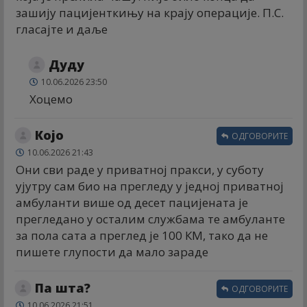
зашију пацијенткињу на крају операције. П.С.
гласајте и даље
Дуду
10.06.2026 23:50
Хоцемо
Којо
ОДГОВОРИТЕ
10.06.2026 21:43
Они сви раде у приватној пракси, у суботу
ујутру сам био на прегледу у једној приватној
амбуланти више од десет пацијената је
прегледано у осталим службама те амбуланте
за пола сата а преглед је 100 КМ, тако да не
пишете глупости да мало зараде
Па шта?
ОДГОВОРИТЕ
10.06.2026 21:51