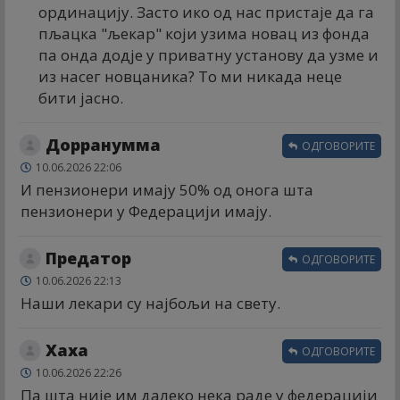
ординацију. Засто ико од нас пристаје да га
пљацка "љекар" који узима новац из фонда
па онда додје у приватну установу да узме и
из насег новцаника? То ми никада неце
бити јасно.
Дорранумма
ОДГОВОРИТЕ
10.06.2026 22:06
И пензионери имају 50% од онога шта
пензионери у Федерацији имају.
Предатор
ОДГОВОРИТЕ
10.06.2026 22:13
Наши лекари су најбољи на свету.
Хаха
ОДГОВОРИТЕ
10.06.2026 22:26
Па шта није им далеко нека раде у федерацији