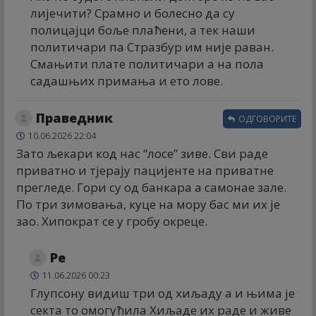
лијечити? Срамно и болесно да су
полицајци боље плаћени, а тек наши
политичари па Стразбур им није раван.
Смањити плате политичари а на пола
садашњих примања и ето лове.
Праведник
ОДГОВОРИТЕ
10.06.2026 22:04
Зато љекари код нас “лосе” зиве. Сви раде
приватно и тјерају пацијенте на приватне
прегледе. Гори су од банкара а самонае зале.
По три зимовања, куце на мору бас ми их је
зао. Хипократ се у гробу окреце.
Ре
11.06.2026 00:23
Глупсону видиш три од хиљаду а и њима је
секта то омогућила Хиљаде их раде и живе