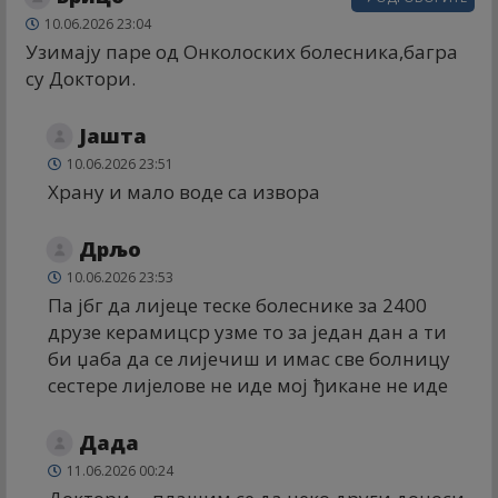
10.06.2026 23:04
Узимају паре од Онколоских болесника,багра
су Доктори.
Јашта
10.06.2026 23:51
Храну и мало воде са извора
Дрљо
10.06.2026 23:53
Па јбг да лијеце теске болеснике за 2400
друзе керамицср узме то за један дан а ти
би џаба да се лијечиш и имас све болницу
сестере лијелове не иде мој ђикане не иде
Дада
11.06.2026 00:24