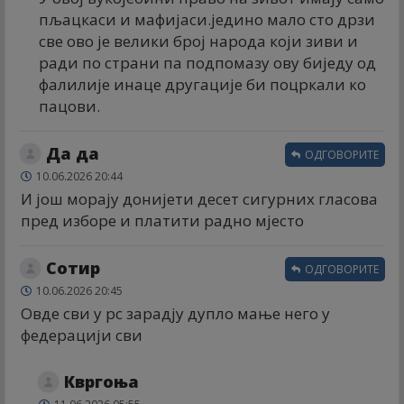
пљацкаси и мафијаси.једино мало сто дрзи
све ово је велики број народа који зиви и
ради по страни па подпомазу ову биједу од
фалилије инаце другације би поцркали ко
пацови.
Да да
ОДГОВОРИТЕ
10.06.2026 20:44
И још морају донијети десет сигурних гласова
пред изборе и платити радно мјесто
Сотир
ОДГОВОРИТЕ
10.06.2026 20:45
Овде сви у рс зарадју дупло мање него у
федерацији сви
Квргоња