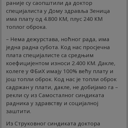
раније су саопштили да доктор
специјалиста у Дому здравља Зеница
има плату од 4.800 КМ, плус 240 КМ
топлог оброка.
– Нема дежурстава, ноћног рада, има
једна радна субота. Код нас просјечна
плата специјалисте са средњим
коефицијентом износи 2.400 КМ. Дакле,
колеге у ФБиХ имају 100% већу плату и
још топли оброк. Код нас је топли оброк
садржан у плати, дакле, не добијамо га –
рекли су из Самосталног синдиката
радника у здравству и социјалној
заштити.
Из Струковног синдиката доктора