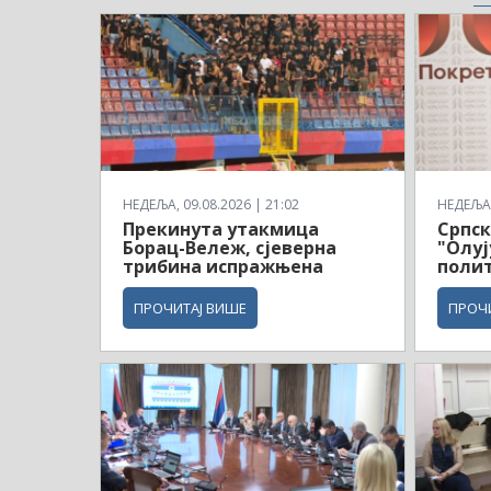
НЕДЕЉА, 09.08.2026 | 21:02
НЕДЕЉА,
Прекинута утакмица
Српск
Борац-Вележ, сјеверна
"Олуј
трибина испражњена
поли
ПРОЧИТАЈ ВИШЕ
ПРОЧ