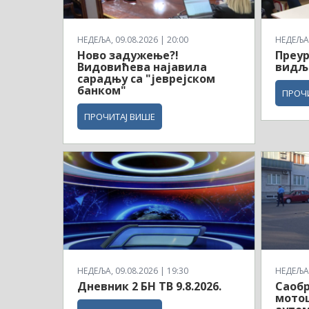
НЕДЕЉА, 09.08.2026 | 20:00
НЕДЕЉА,
Ново задужење?!
Преу
Видовићева најавила
видљи
сарадњу са "јеврејском
банком"
ПРОЧ
ПРОЧИТАЈ ВИШЕ
НЕДЕЉА, 09.08.2026 | 19:30
НЕДЕЉА,
Дневник 2 БН ТВ 9.8.2026.
Саобр
мотоц