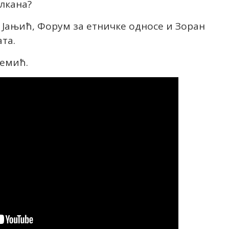
алкана?
 Јањић, Форум за етничке односе и Зоран
та.
ремић.