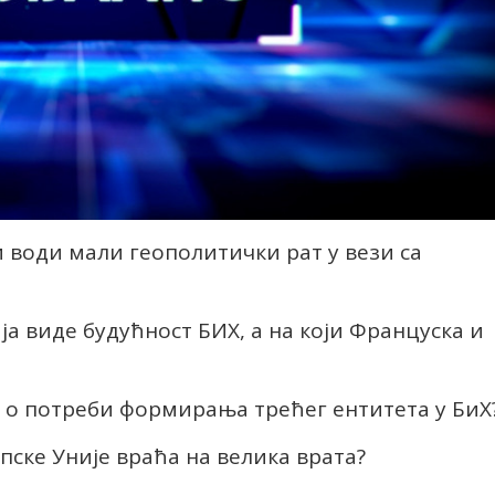
и води мали геополитички рат у вези са
ја виде будућност БИХ, а на који Француска и
је о потреби формирања трећег ентитета у БиХ
пске Уније враћа на велика врата?