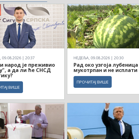
 09.08.2026 | 20:37
НЕДЕЉА, 09.08.2026 | 20:30
и народ је преживио
Рад око узгоја лубеница
у", а да ли ће СНСД
мукотрпан и не исплати 
тику?
ПРОЧИТАЈ ВИШЕ
ИТАЈ ВИШЕ