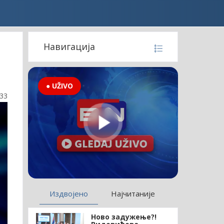
Навигација
● UŽIVO
:33
Издвојено
Најчитаније
Ново задужење?!