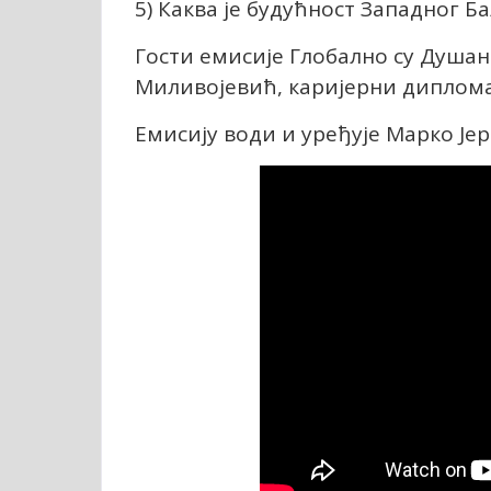
5) Каква је будућност Западног Б
Гости емисије Глобално су Душан
Миливојевић, каријерни диплома
Емисију води и уређује Марко Је