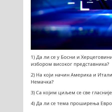
1) Да ли се у Босни и Херцеговин
избором високог представника?
2) На који начин Америка и Итали
Немачка?
3) Са којим циљем се све гласни
4) Да ли се тема проширења Евро