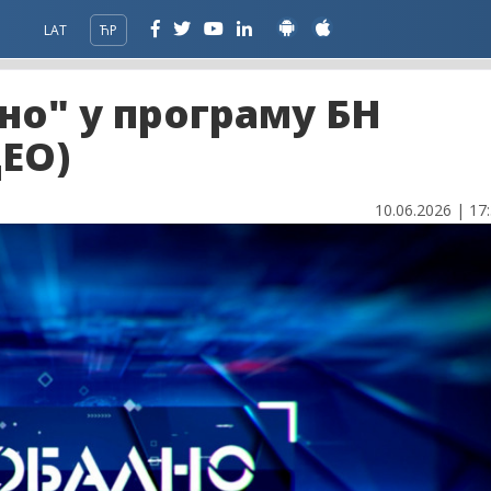
LAT
ЋР
но" у програму БН
ЕО)
10.06.2026 | 17