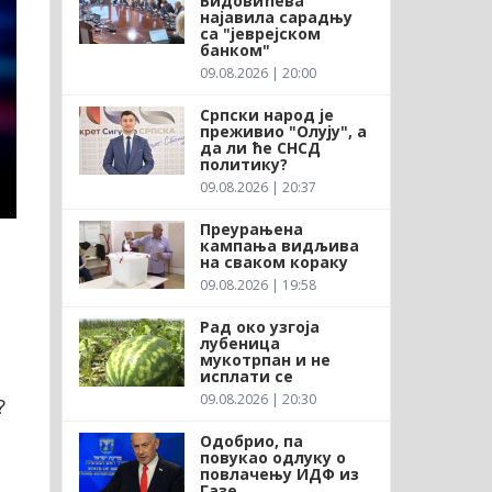
Видовићева
најавила сарадњу
са "јеврејском
банком"
09.08.2026 | 20:00
Српски народ је
преживио "Олују", а
да ли ће СНСД
политику?
09.08.2026 | 20:37
Преурањена
кампања видљива
на сваком кораку
09.08.2026 | 19:58
Рад око узгоја
лубеница
мукотрпан и не
исплати се
09.08.2026 | 20:30
?
Одобрио, па
повукао одлуку о
повлачењу ИДФ из
Газе