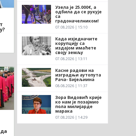
Узела је 25.000€, а
одбила да се рукује
са
градоначелником!
т
07.08.2026 | 15:10
у?
Када изједначите
корупцију са
издајом имаћете
своју земљу
07.08.2026 | 13:11
Касне радови на
изградњи аутопута
Рача- Бијељиина
08.08.2026 | 11:37
Зора Видовић крије
ко нам је позајмио
пола милијарде
марака
07.08.2026 | 14:29
ада