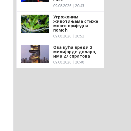
09.08.2026 | 20:43
Угроженим
животињама стиже
много вриједна
помоћ
09.08.2026 | 20:52
Ова кућа вреди 2
милијарде долара,
има 27 спратова
09.08.2026 | 20:48