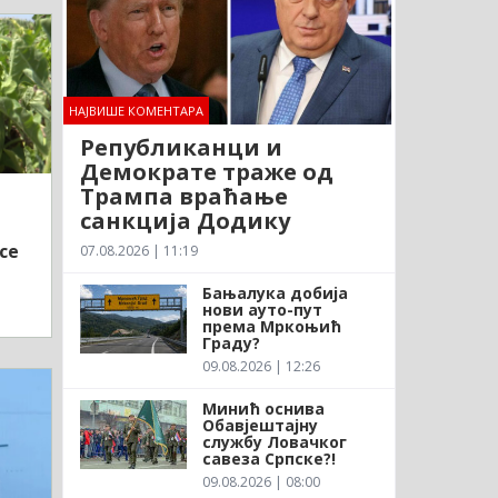
НАЈВИШЕ КОМЕНТАРА
Републиканци и
Демократе траже од
Трампа враћање
санкција Додику
се
07.08.2026 | 11:19
Бањалука добија
нови ауто-пут
према Мркоњић
Граду?
09.08.2026 | 12:26
Минић оснива
Обавјештајну
службу Ловачког
савеза Српске?!
09.08.2026 | 08:00