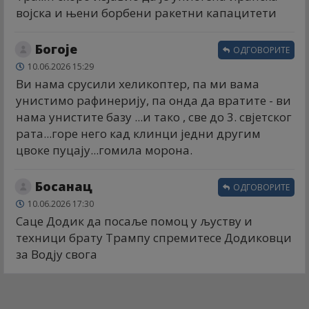
војска и њени борбени ракетни капацитети
Богоје
ОДГОВОРИТЕ
10.06.2026 15:29
Ви нама срусили хеликоптер, па ми вама
унистимо рафинерију, па онда да вратите - ви
нама унистите базу ...и тако , све до 3. свјетског
рата...горе него кад клинци једни другим
цвоке пуцају...гомила морона.
Босанац
ОДГОВОРИТЕ
10.06.2026 17:30
Саце Додик да посаље помоц у љуству и
техници брату Трампу спремитесе Додиковци
за Водју свога