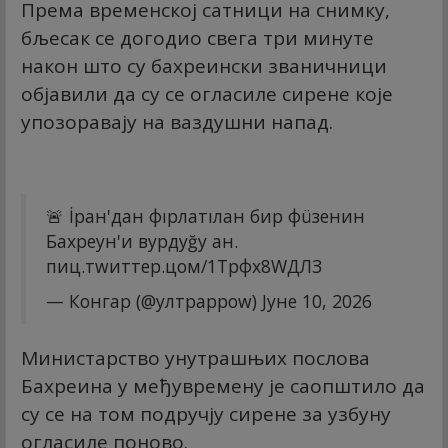
Према временској сатници на снимку,
бљесак се догодио свега три минуте
након што су бахреински званичници
објавили да су се огласиле сирене које
упозоравају на ваздушни напад.
🚨 İран'дан фıрлатıлан бир фüзенин
Бахреyн'и вурдуğу ан.
пиц.тwиттер.цом/1Трфх8WДЛЗ
— Конгар (@ултрарроw)
Јуне 10, 2026
Министарство унутрашњих послова
Бахреина у међувремену је саопштило да
су се на том подручју сирене за узбуну
огласиле поново.