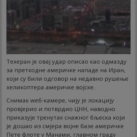
Техеран је овај удар описао као одмазду
за претходне америчке нападе на Иран,
који су били одговор на недавно рушење
хеликоптера америчке војске.
Снимак wеб-камере, чију је локацију
провјерио и потврдио ЦНН, наводно
приказује тренутак снажног бљеска који
је дошао из смјера војне базе америчке
Пете флоте у Манами, главном граду