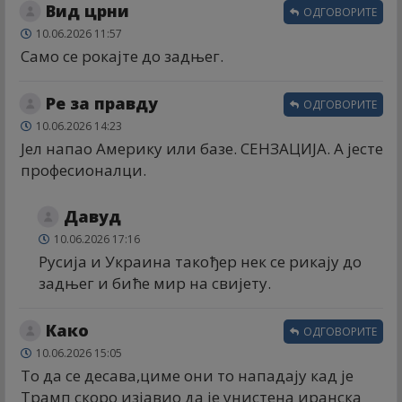
Вид црни
ОДГОВОРИТЕ
10.06.2026 11:57
Само се рокајте до задњег.
Ре за правду
ОДГОВОРИТЕ
10.06.2026 14:23
Јел напао Америку или базе. СЕНЗАЦИЈА. А јесте
професионалци.
Давуд
10.06.2026 17:16
Русија и Украина такођер нек се рикају до
задњег и биће мир на свијету.
Како
ОДГОВОРИТЕ
10.06.2026 15:05
То да се десава,циме они то нападају кад је
Трамп скоро изјавио да је унистена иранска