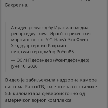
Бахреина.
А видео релеасед бy Ираниан медиа
репортедлy схоwс Иран’с стрикес тхис
морнинг он тхе У.С. Навy’с 5тх Флеет
Хеадqуартерс ин Бахраин.
пиц.тwиттер.цом/нqјРнYеп85
— ОСИНТдефендер (@сентдефендер)
Јуне 10, 2026
Видео је забиљежила надзорна камера
система ЕартхТВ, смјештена отприлике
5,6 километара сјевероисточно од
америчког војног комплекса.