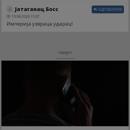
Јатаганац Босс
ОДГОВОРИТЕ
10.06.2026 15:07
Империја узвраца ударац!
Свијет