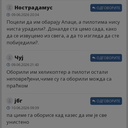
Нострадамус
ОДГОВОРИТЕ
09.06.2026 20:34
Поцели да им обарају Апаце, а пилотима нису
ниста урадили?. Доналде ста цемо сада, како
да се извуцемо из свега, а да то изгледа да сте
побиједили?.
Чуј
ОДГОВОРИТЕ
09.06.2026 21:43
Оборили им хеликоптер а пилоти остали
неповређени,чиме су га оборили можда са
праћком
јбг
ОДГОВОРИТЕ
10.06.2026 09:39
па циме га оборисе кад казес да им је све
унистено