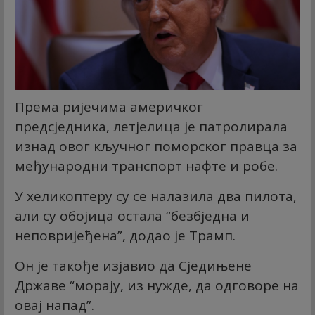
Према ријечима америчког
предсједника, летјелица је патролирала
изнад овог кључног поморског правца за
међународни транспорт нафте и робе.
У хеликоптеру су се налазила два пилота,
али су обојица остала “безбједна и
неповријеђена”, додао је Трамп.
Он је такође изјавио да Сједињене
Државе “морају, из нужде, да одговоре на
овај напад”.