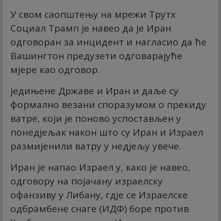
У свом саопштењу на мрежи Трутх
Социал Трамп је навео да је Иран
одговоран за инцидент и нагласио да ће
Вашингтон предузети одговарајуће
мјере као одговор.
једињене Државе и Иран и даље су
формално везани споразумом о прекиду
ватре, који је поново успостављен у
понедјељак након што су Иран и Израел
размијенили ватру у недјељу увече.
Иран је напао Израел у, како је навео,
одговору на појачану израелску
офанзиву у Либану, гдје се Израелске
одбрамбене снаге (ИДФ) боре против