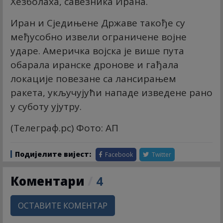
Хезболаха, савезника Ирана.
Иран и Сједињене Државе такође су
међусобно извели ограничене војне
ударе. Америчка војска је више пута
обарала иранске дронове и гађала
локације повезане са лансирањем
ракета, укључујући нападе изведене рано
у суботу ујутру.
(Телеграф.рс) Фото: АП
Подијелите вијест:
Facebook
Twitter
Коментари
/
4
ОСТАВИТЕ КОМЕНТАР