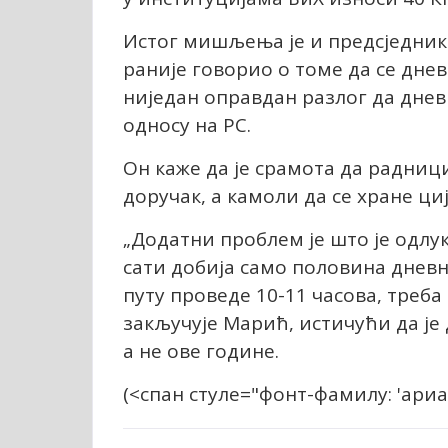
Истог мишљења је и предсједник 
раније говорио о томе да се днев
ниједан оправдан разлог да днев
односу на РС.
Он каже да је срамота да радниц
доручак, а камоли да се хране ци
„Додатни проблем је што је одлук
сати добија само половина дневни
путу проведе 10-11 часова, треба 
закључује Марић, истичући да је
а не ове године.
(
<спан стyле="фонт-фамилy: 'ариа