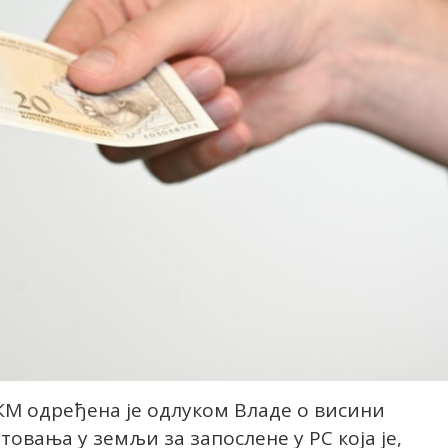
КМ одређена је одлуком Владе о висини
овања у земљи за запослене у РС која је,