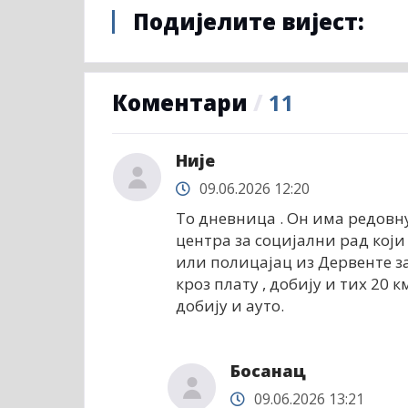
Подијелите вијест:
Коментари
/
11
Није
09.06.2026 12:20
То дневница . Он има редовн
центра за социјални рад који
или полицајац из Дервенте за
кроз плату , добију и тих 20 
добију и ауто.
Босанац
09.06.2026 13:21