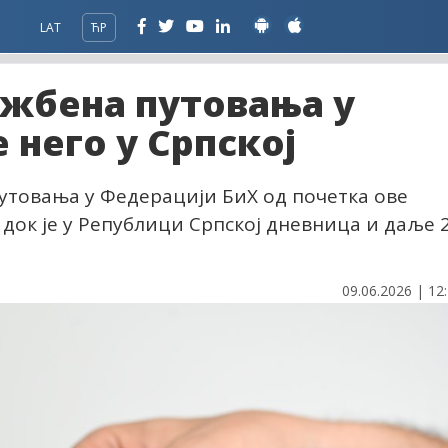
LAT
ЋР
ужбена путовања у
 него у Српској
утовања у Федерацији БиХ од почетка ове
 док је у Републици Српској дневница и даље 
09.06.2026 | 12