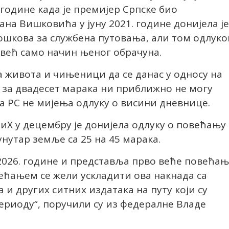
 године када је премијер Српске био
на Вишковића у јуну 2021. године донијела је
ошкова за службена путовања, али том одлук
 већ само начин њеног обрачуна.
 живота и чињеници да се данас у односу на
 за двадесет марака ни приближно не могу
а РС не мијења одлуку о висини дневнице.
БиХ у децембру је донијела одлуку о повећању
нутар земље са 25 на 45 марака.
 2026. године и представља прво веће повећа
ећањем се жели ускладити ова накнада са
и других ситних издатака на путу који су
ериоду“, поручили су из федералне Владе