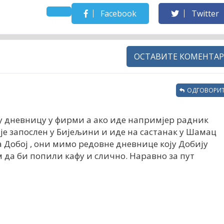
Facebook
Twitter
ОСТАВИТЕ КОМЕНТАР
ОДГОВОРИТ
у дневницу у фирми а ако иде напримјер радник
 је запослен у Бијељини и иде на састанак у Шамац
 Добој , они мимо редовне дневнице коју Добију
км да би попили кафу и слично. Наравно за пут