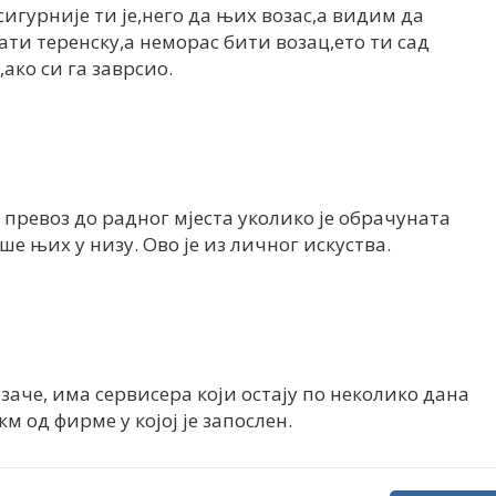
сигурније ти је,него да њих возас,а видим да
ати теренску,а неморас бити возац,ето ти сад
,ако си га заврсио.
 превоз до радног мјеста уколико је обрачуната
е њих у низу. Ово је из личног искуства.
заче, има сервисера који остају по неколико дана
м од фирме у којој је запослен.