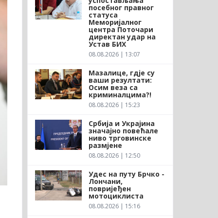
успостављања
посебног правног
статуса
Меморијалног
центра Поточари
директан удар на
Устав БИХ
08.08.2026 | 13:07
Мазалице, гдје су
ваши резултати:
Осим веза са
криминалцима?!
08.08.2026 | 15:23
Србија и Украјина
значајно повећале
ниво трговинске
размјене
08.08.2026 | 12:50
Удес на путу Брчко -
Лончани,
повријеђен
мотоциклиста
08.08.2026 | 15:16