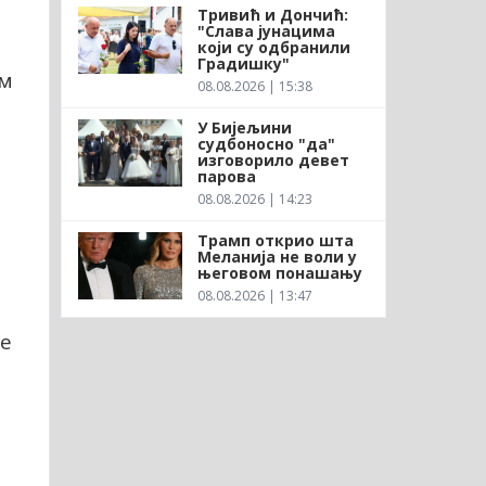
Тривић и Дончић:
"Слава јунацима
који су одбранили
Градишку"
ом
08.08.2026 | 15:38
У Бијељини
судбоносно "да"
изговорило девет
парова
08.08.2026 | 14:23
Трамп открио шта
Меланија не воли у
његовом понашању
08.08.2026 | 13:47
ње