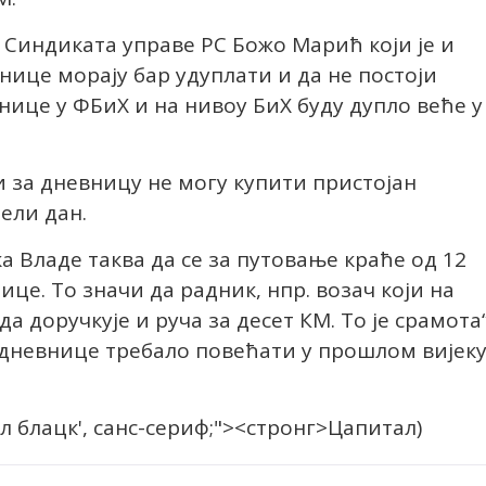
Синдиката управе РС Божо Марић који је и
нице морају бар удуплати и да не постоји
нице у ФБиХ и на нивоу БиХ буду дупло веће у
и за дневницу не могу купити пристојан
јели дан.
а Владе таква да се за путовање краће од 12
це. То значи да радник, нпр. возач који на
да доручкује и руча за десет КМ. То је срамота“
 дневнице требало повећати у прошлом вијеку
л блацк', санс-сериф;"><стронг>Цапитал
)