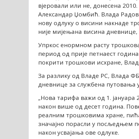
вјеровали или не, донесена 2010.
Александар Џомбић. Влада Радова
нову одлуку о висини накнаде тр
није мијењана висина дневнице,
Упркос енормном расту трошкова
период од прије петнаест година
покрити трошкови исхране, Влад
За разлику од Владе РС, Влада Ф
дневнице за службена путовања у
„Нова тарифа важи од 1. јануара
након више од десет година. Пов
реалним трошковима хране, пића 
значајно порасли у посљедњем п
након усвајања ове одлуке.