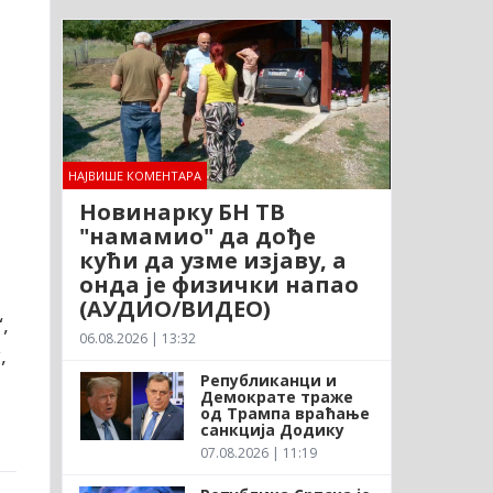
НАЈВИШЕ КОМЕНТАРА
Новинарку БН ТВ
"намамио" да дође
кући да узме изјаву, а
онда је физички напао
(АУДИО/ВИДЕО)
,
06.08.2026 | 13:32
,
Републиканци и
Демократе траже
од Трампа враћање
санкција Додику
07.08.2026 | 11:19