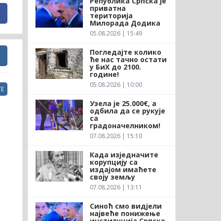
Република Српска је
приватна
територија
Милорада Додика
05.08.2026 | 15:49
Погледајте колико
ће нас тачно остати
у БиХ до 2100.
године!
05.08.2026 | 10:00
Е
Узела је 25.000€, а
одбила да се рукује
са
градоначелником!
07.08.2026 | 15:10
Када изједначите
корупцију са
издајом имаћете
своју земљу
07.08.2026 | 13:11
Синоћ смо видјели
највеће понижење
институција Српске