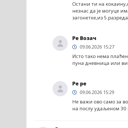
Остани ти на кокаину,
незнас да је могуце им
загонетке,из 5.разреда
Ре Возач
09.06.2026 15:27
Исто тако нема плаћен
пуна дневница или виш
Ре ре
09.06.2026 15:29
Не важи ово само за во
на послу удаљеном 30 к