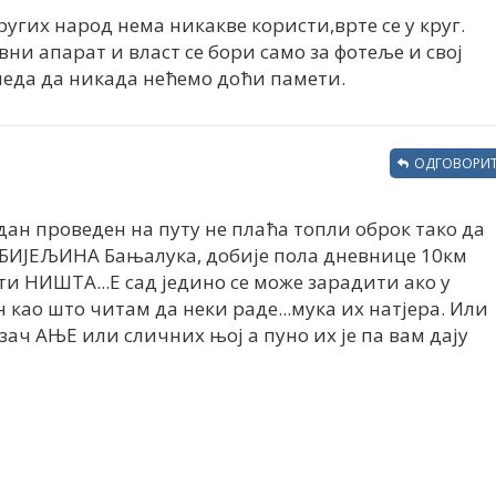
ругих народ нема никакве користи,врте се у круг.
и апарат и власт се бори само за фотеље и свој
згледа да никада нећемо доћи памети.
ОДГОВОРИТ
 дан проведен на путу не плаћа топли оброк тако да
а БИЈЕЉИНА Бањалука, добије пола дневнице 10км
и НИШТА...Е сад једино се може зарадити ако у
 као што читам да неки раде...мука их натјера. Или
зач АЊЕ или сличних њој а пуно их је па вам дају