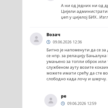
А ни од једних ни од д
Цијели административн
џеп у цијелој БИХ.. И
Возач
09.06.2026 12:36
Битно је напоменути да се за
се нпр. за релацију Бањалук
умањено за топли оброк или т
службеном ауту возите кокаин
можете имати срећу да сте во
слободно када лочу и шмрчу.
ре
09.06.2026 12:59