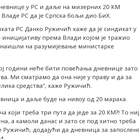
дневнице у РС и даље на мизерних 20 КМ
Владе РС да је Српска бољи дио БиХ.
ката РС Данко Ружичић каже да је синдикат у
 иницијативу према Влади којом је тражио
 наишли на разумијевање министарке
вој години неће бити повећања дневнице зато
ва. Ми сматрамо да она није у праву и да за
лика средства“, каже Ружичић.
евница и даље буде на нивоу од 20 марака.
 који треба три пута да једе за 20 КМ?! То ни
ена, а камоли данас и зато се под хитно треба
е Ружичић, додајући да дневница за запослен
М.