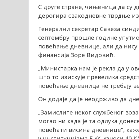
С друге стране, чињеница да су 
дерогира свакодневне тврдње из 
Генерални секретар Савеза синди
септембру прошле године упутио
повећање дневнице, али да нису
финансија Зоре Видовић.
„Министарка нам је рекла да у о
што то изискује превелика средст
повећање дневница не требају ве
Он додаје да је неодрживо да дн
„Замислите неког службеног возача
могао ни када је та одлука донес
повећати висина дневнице“, каж
у институцијама БиХ износи 40 К