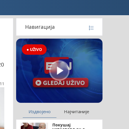
Навигација
● UŽIVO
20
:11
Издвојено
Најчитаније
Покушај