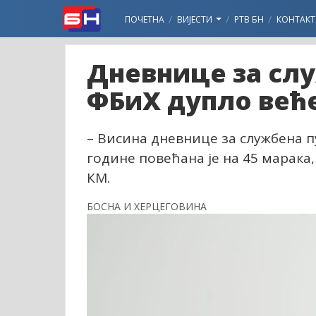
ПОЧЕТНА
ВИЈЕСТИ
РТВ БН
КОНТАКТ
Дневнице за сл
ФБиХ дупло веће
– Висина дневнице за службена п
године повећана је на 45 марака,
КМ.
БОСНА И ХЕРЦЕГОВИНА