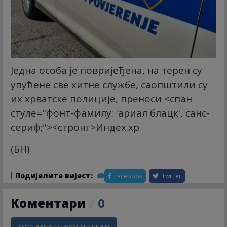
Једна особа је повријеђена, на терен су
упућене све хитне службе, саопштили су
их хрватске полиције, преноси
<спан
стyле="фонт-фамилy: 'ариал блацк', санс-
сериф;"><стронг>Индеx.хр
.
(БН)
Подијелите вијест:
Facebook
Twitter
Коментари
/
0