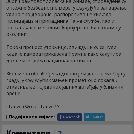
Због Трамповог доласка на финале, спроведене су
опсежне безбедносне мере, укључујући затварање
улица око дворане, распоређивање хиљада
полицајаца и припадника Тајне службе, као и
постављање металних баријера по блоковима у
околини.
Током преноса утакмице, звиждуци су се чули
када је камера приказала Трампа како салутира
док се изводила национална химна.
Због мера обезбеђења дошло је и до поремећаја у
граду, укључујући смањен промет око локала и
отказивање појединих јавних догађаја у близини
арене.
(Тањуг) Фото: Тањуг/АП
Подијелите вијест:
Facebook
Twitter
Коментари
/
2