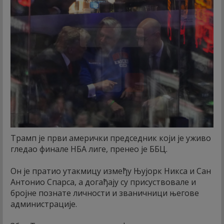
Трамп је први амерички председник који је уживо
гледао финале НБА лиге, пренео је ББЦ.
Он је пратио утакмицу између Њујорк Никса и Сан
Антонио Спарса, а догађају су присуствовале и
бројне познате личности и званичници његове
администрације.