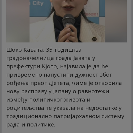
Шоко Кавата, 35-годишња
градоначелница града Јавата у
префектури Кјото, најавила је да ће
привремено напустити дужност због
рођења првог дјетета, чиме је отворила
нову расправу у Јапану о равнотежи
између политичког живота и
родитељства те указала на недостатке у
традиционално патријархалном систему
рада и политике.