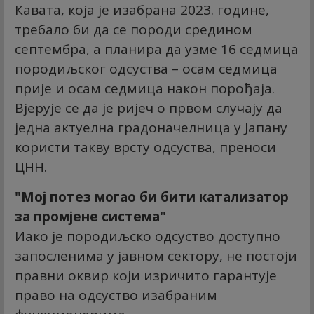
Кавата, која је изабрана 2023. године,
требало би да се породи средином
септембра, а планира да узме 16 седмица
породиљског одсуства – осам седмица
прије и осам седмица након порођаја.
Вјерује се да је ријеч о првом случају да
једна актуелна градоначелница у Јапану
користи такву врсту одсуства, преноси
ЦНН.
"Мој потез могао би бити катализатор
за промјене система"
Иако је породиљско одсуство доступно
запосленима у јавном сектору, не постоји
правни оквир који изричито гарантује
право на одсуство изабраним