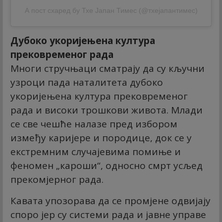
А пост схаред бy Тхе Јапан Тимес (@тхејапантимес)
Дубоко укоријењена култура
прековременог рада
Многи стручњаци сматрају да су кључни
узроци пада наталитета дубоко
укоријењена култура прековременог
рада и високи трошкови живота. Млади
се све чешће налазе пред избором
између каријере и породице, док се у
екстремним случајевима помиње и
феномен „кароши“, односно смрт усљед
прекомјерног рада.
Кавата упозорава да се промјене одвијају
споро јер су системи рада и јавне управе