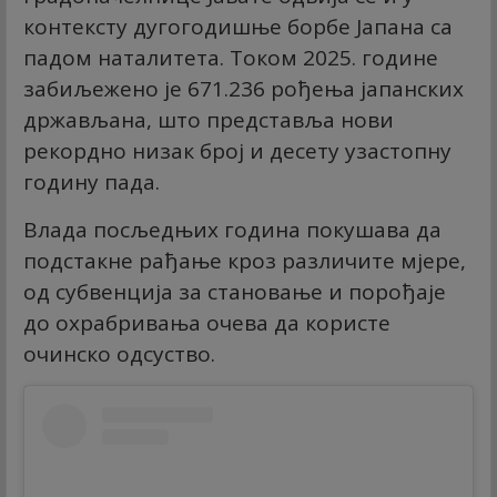
контексту дугогодишње борбе Јапана са
падом наталитета. Током 2025. године
забиљежено је 671.236 рођења јапанских
држављана, што представља нови
рекордно низак број и десету узастопну
годину пада.
Влада посљедњих година покушава да
подстакне рађање кроз различите мјере,
од субвенција за становање и порођаје
до охрабривања очева да користе
очинско одсуство.