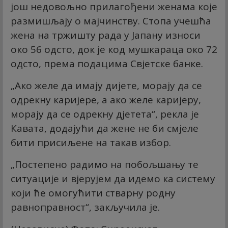
још недовољно прилагођени женама које
размишљају о мајчинству. Стопа учешћа
жена на тржишту рада у Јапану износи
око 56 одсто, док је код мушкараца око 72
одсто, према подацима Свјетске банке.
„Ако желе да имају дијете, морају да се
одрекну каријере, а ако желе каријеру,
морају да се одрекну дјетета“, рекла је
Кавата, додајући да жене не би смјеле
бити присиљене на такав избор.
„Постепено радимо на побољшању те
ситуације и вјерујем да идемо ка систему
који ће омогућити стварну родну
равноправност“, закључила је.