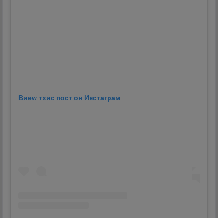
Виеw тхис пост он Инстаграм