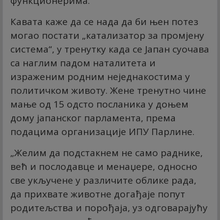
функционерима.
Кавата каже да се нада да би њен потез
могао постати „катализатор за промјену
система“, у тренутку када се Јапан суочава
са наглим падом наталитета и
израженим родним неједнакостима у
политичком животу. Жене тренутно чине
мање од 15 одсто посланика у доњем
дому јапанског парламента, према
подацима организације ИПУ Парлине.
„Желим да подстакнем не само раднике,
већ и послодавце и менаџере, односно
све укључене у различите облике рада,
да прихвате животне догађаје попут
родитељства и порођаја, уз одговарајућу