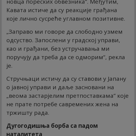
новца пореских обвезника“. Међутим,
Кавата истиче да су реакције грађана
које лично сусреће углавном позитивне.
„Заправо ми говоре да слободно узмем
одсуство. Запослени у градској управи,
као и грађани, без устручавања ми
поручују да треба да се одморим“, рекла
је.
Стручњаци истичу да су ставови у Јапану
о јавној управи и даље засновани на
„веома застарјелим претпоставкама“ које
не прате потребе савремених жена на
тржишту рада.
Дугогодишња борба са падом
наталитета