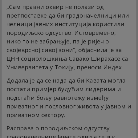
„Сам правни оквир не полази од
претпоставке да би градоначелници или
челници јавних институција користили
породиљско одсуство. Истовремено,
нико то не забрањује, па је ријеч о
својеврсној сивој зони“, објаснила је за
ЦНН социолошкиња Савако Ширахасе са
Универзитета у Токију, преноси Индеx.
Додала је да се нада да би Кавата могла
постати примјер будућим лидерима и
подстаћи бољу равнотежу између
приватног и пословног живота у јавном и
приватном сектору.
Расправа о породиљском одсуству
градоначелнице Јавате одвија се и у