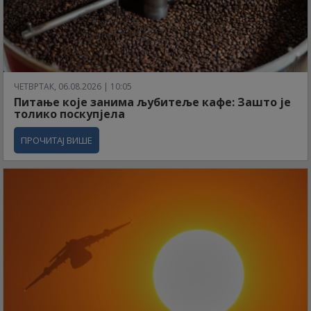
ЧЕТВРТАК, 06.08.2026 | 10:05
Питање које занима љубитеље кафе: Зашто је
толико поскупјела
ПРОЧИТАЈ ВИШЕ