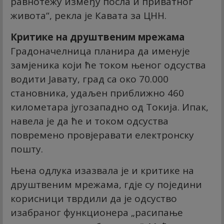
равнотежу између посла и приватног
живота“, рекла је Кавата за ЦНН.
Критике на друштвеним мрежама
Градоначелница планира да именује
замјеника који ће током њеног одсуства
водити Јавату, град са око 70.000
становника, удаљен приближно 460
километара југозападно од Токија. Ипак,
навела је да ће и током одсуства
повремено провјеравати електронску
пошту.
Њена одлука изазвала је и критике на
друштвеним мрежама, гдје су поједини
корисници тврдили да је одсуство
изабраног функционера „расипање