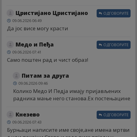
Цристијано Цристијано
ОДГОВОРИТЕ
09.06.2026 06:49
Да јос висе могу красти
Медо и Пеђа
ОДГОВОРИТЕ
09.06.2026 07:41
Само поштен рад и чист образ!
Питам за друга
09.06.2026 09:46
Колико Медо И Педја имају пријављених
радника мање него станова.Ех постењацине
Кнезево
ОДГОВОРИТЕ
09.06.2026 07:43
Бурњаци написите име своје,ане имена мртви