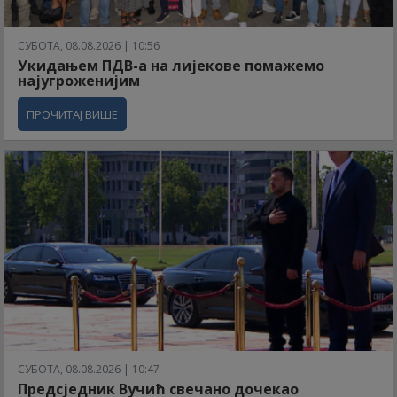
СУБОТА, 08.08.2026 | 10:56
Укидањем ПДВ-а на лијекове помажемо
најугроженијим
ПРОЧИТАЈ ВИШЕ
СУБОТА, 08.08.2026 | 10:47
Предсједник Вучић свечано дочекао