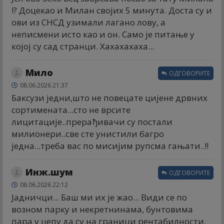
!? Доцекао и Милан својих 5 минута. Доста су и
ови из СНСД узимали лагано лову, а
неписмени исто као и он. Само је питање у
којој су сад странци. Хахахахаха...
Мило
ОДГОВОРИТЕ
08.06.2026 21:37
Баксузи једни,што не повецате цијене дрвних
сортимената...сто не врсите
лицитације..прерађивачи су постали
милионери..све сте унистили багро
једна...треба вас по мисијим рупсма гањати..!!
Инж.шум
ОДГОВОРИТЕ
08.06.2026 22:12
Јадничци... Баш ми их је жао... Види се по
возном парку и некретнинама, бунтовима
пара у џепу да су на граници рентабилности.