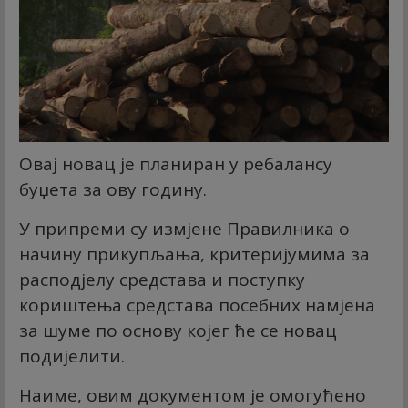
Овај новац је планиран у ребалансу
буџета за ову годину.
У припреми су измјене Правилника о
начину прикупљања, критеријумима за
расподјелу средстава и поступку
кориштења средстава посебних намјена
за шуме по основу којег ће се новац
подијелити.
Наиме, овим документом је омогућено