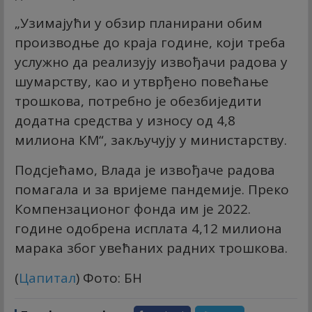
„Узимајући у обзир планирани обим
производње до краја године, који треба
услужно да реализују извођачи радова у
шумарству, као и утврђено повећање
трошкова, потребно је обезбиједити
додатна средства у износу од 4,8
милиона КМ“, закључују у министарству.
Подсјећамо, Влада је извођаче радова
помагала и за вријеме пандемије. Преко
Компензационог фонда им је 2022.
године одобрена исплата 4,12 милиона
марака због увећаних радних трошкова.
(
Цапитал
) Фото: БН