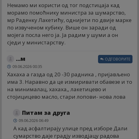
Немамо ми користи од тог подстицаја кад
морамо помоћнику министра за шумарство,
мр Раденку Лакетићу, однијети по двије марке
по извученом кубику. Више он заради од
мојега посла него ја. Ја радим у шуми а он
сједи у министарству.
...м
ОДГОВОРИТЕ
09.06.2026 00:35
Хахаха а газда од 20 -30 радника , пријављено
има 3. Наравно да це измиривати обавезе и то
на минималац, хахаха,, лакетицево и
стојицицево масло, стари лопови- нова лова
Питам за друга
09.06.2026 06:49
А кад асфалтирају улице пред изборе Дали
сумарство даје градју изводјацу радова