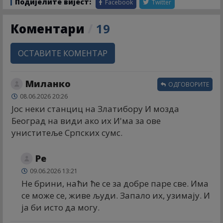
Подијелите вијест:
Facebook
Twitter
Коментари
/
19
ОСТАВИТЕ КОМЕНТАР
Миланко
ОДГОВОРИТЕ
08.06.2026 20:26
Јос неки станциц на Златибору И мозда
Београд на види ако их И'ма за ове
униститеље Српских сумс.
Ре
09.06.2026 13:21
Не брини, наћи ће се за добре паре све. Има
се може се, живе људи. Запало их, узимају. И
ја би исто да могу.