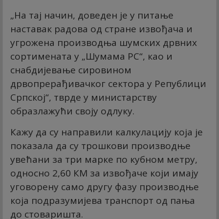
„На тај начин, доведен је у питање
наставак радова од стране извођача и
угрожена производња шумских дрвних
сортимената у „Шумама РС“, као и
снабдијевање сировином
дрвопрерађивачког сектора у Републици
Српској“, тврде у министарству
образлажући своју одлуку.
Кажу да су направили калкулацију која је
показала да су трошкови производње
увећани за три марке по кубном метру,
односно 2,60 КМ за извођаче који имају
уговорену само другу фазу производње
која подразумијева транспорт од пања
до стоваришта.