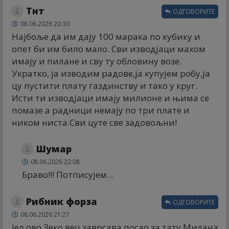
Тнт
ОДГОВОРИТЕ
08.06.2026 20:30
Најбоље да им дају 100 марака по кубику и
опет би им било мало. Сви изводјаци махом
имају и пилане и сву ту обловину возе.
Укратко, ја изводим радове,ја купујем робу,ја
цу пустити плату газдинству и тако у круг.
Исти ти изводјаци имају милионе и њима се
помазе а радници немају по три плате и
ником ниста.Сви цуте све задовољни!
Шумар
08.06.2026 22:08
Браво!!! Потписујем...
Рибник форза
ОДГОВОРИТЕ
08.06.2026 21:27
Јел ово Зеко вец заврсава посао за тату Милана