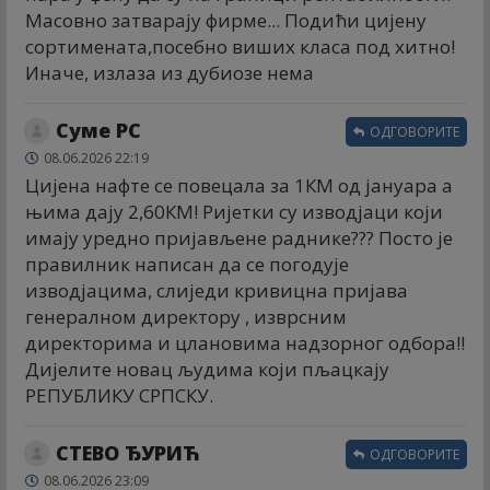
Масовно затварају фирме... Подићи цијену
сортимената,посебно виших класа под хитно!
Иначе, излаза из дубиозе нема
Суме РС
ОДГОВОРИТЕ
08.06.2026 22:19
Цијена нафте се повецала за 1КМ од јануара а
њима дају 2,60КМ! Ријетки су изводјаци који
имају уредно пријављене раднике??? Посто је
правилник написан да се погодује
изводјацима, слиједи кривицна пријава
генералном директору , изврсним
директорима и цлановима надзорног одбора!!
Дијелите новац људима који пљацкају
РЕПУБЛИКУ СРПСКУ.
СТЕВО ЂУРИЋ
ОДГОВОРИТЕ
08.06.2026 23:09