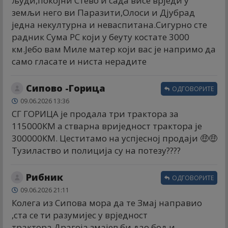
људи,покојни Стево и сада висе врједи у
земљи него ви Паразити,Олоси и Дјубрад
једна некултурна и неваспитана.Сигурно сте
радник Сума РС који у беуту костате 3000
км.Јебо вам Миле матер који вас је напримо да
само гласате и ниста нерадите
Сипово -Горица
ОДГОВОРИТЕ
09.06.2026 13:36
СГ ГОРИЦА је продала три трактора за
115000КМ а стварна вриједност трактора је
300000КМ. Цеститамо на успјесној продаји 🤑🤑
Тузиластво и полиција су на потезу????
Рибник
ОДГОВОРИТЕ
09.06.2026 21:11
Колега из Сипова мора да те Змај направио
,ста се ти разумијес у врједност
трактора.Драгоја змајев би дао бољи