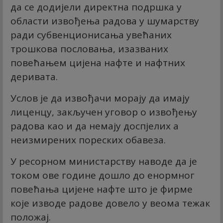
да се додијели директна подршка у
области извођења радова у шумарству
ради субвенционисања увећаних
трошкова пословања, изазваних
повећањем цијена нафте и нафтних
деривата.
Услов је да извођачи морају да имају
лиценцу, закључен уговор о извођењу
радова као и да немају доспјелих а
неизмирених пореских обавеза.
У ресорном министарству наводе да је
током ове године дошло до енормног
повећања цијене нафте што је фирме
које изводе радове довело у веома тежак
положај.