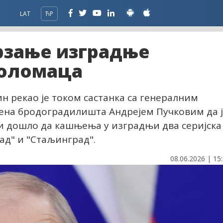
LAT
ЋР
рзање изградње
доломаца
 рекао је током састанка са генералним
ена бродоградилишта Андрејем Пучковим да 
би дошло да кашњења у изградњи два серијска
д" и "Стаљинград".
08.06.2026 | 15