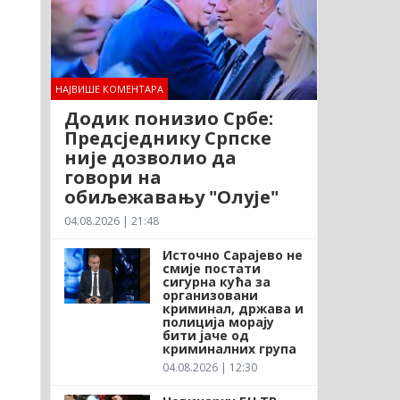
НАЈВИШЕ КОМЕНТАРА
Додик понизио Србе:
Предсједнику Српске
није дозволио да
говори на
обиљежавању "Олује"
04.08.2026 | 21:48
Источно Сарајево не
смије постати
сигурна кућа за
организовани
криминал, држава и
полиција морају
бити јаче од
криминалних група
04.08.2026 | 12:30