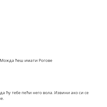
!, Можда ћеш имати Рогове
а ћу тебе пећи него вола. Извини ако си се
е.