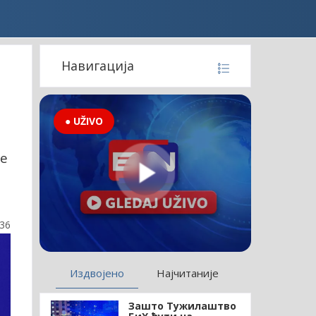
Навигација
● UŽIVO
је
:36
Издвојено
Најчитаније
Зашто Тужилаштво