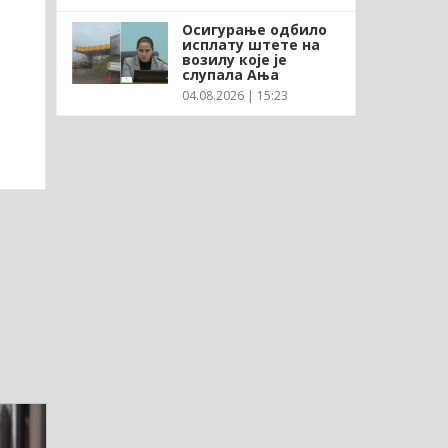
Осигурање одбило
исплату штете на
возилу које је
слупала Ања
04.08.2026 | 15:23