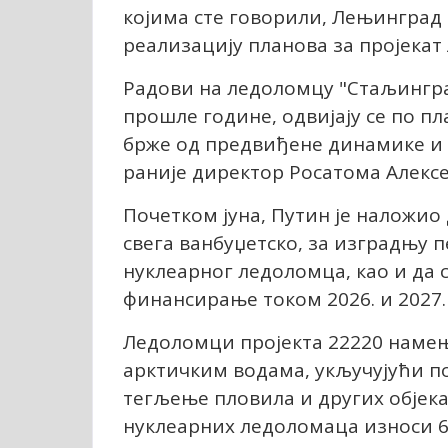
којима сте говорили, Лењинград 
реализацију планова за пројекат 
Радови на ледоломцу "Стаљинград
прошле године, одвијају се по п
брже од предвиђене динамике и т
раније директор Росатома Алексе
Почетком јуна, Путин је наложио
свега ванбуџетско, за изградњу п
нуклеарног ледоломца, као и да 
финансирање током 2026. и 2027.
Ледоломци пројекта 22220 намењ
арктичким водама, укључујући под
тегљење пловила и других објека
нуклеарних ледоломаца износи 6