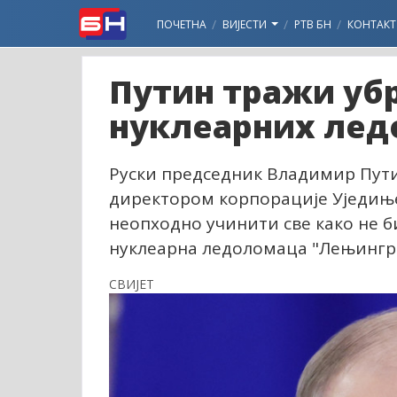
ПОЧЕТНА
ВИЈЕСТИ
РТВ БН
КОНТАКТ
Путин тражи уб
нуклеарних ле
Руски председник Владимир Путин
директором корпорације Уједињ
неопходно учинити све како не 
нуклеарна ледоломаца "Лењингра
СВИЈЕТ