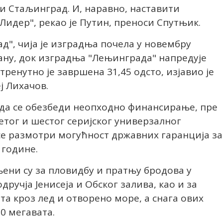
и Стаљинград. И, наравно, наставити
Лидер", рекао је Путин, преноси Спутњик.
", чија је изградња почела у новембру
лану, док изградња "Лењинграда" напредује
ренутно је завршена 31,45 одсто, изјавио је
ј Лихачов.
 да се обезбеди неопходно финансирање, пре
етог и шестог серијског универзалног
се размотри могућност државних гаранција за
 године.
ени су за пловидбу и пратњу бродова у
ручја Јенисеја и Обског залива, као и за
та кроз лед и отворено море, а снага ових
0 мегавата.