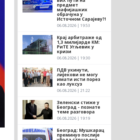
БиХ ћути на
предмет
мафијашких
обрачуна у
Источном Сарајеву?!
06.08.2026 | 19:53
Крај арбитраже од
1,3 милијарде КМ:
РиТЕ Угљевик у
кризи
06.08.2026 | 19:30
ПДВ укинути,
лијекови не могу
имати исти порез
као луксуз
06.08.2026 | 21:22
Зеленски стиже у
Београд - познате
теме разговора
06.08.2026 | 19:19
Београд: Мушкарац
преминуо послије
убода стршљена