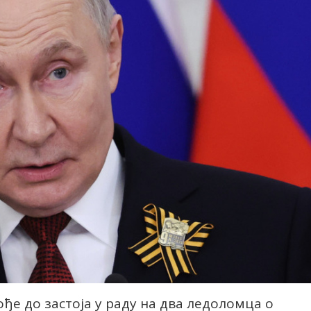
ође до застоја у раду на два ледоломца о