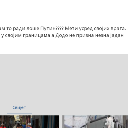
м то ради лоше Путин???? Мети усред својих врата.
Х у својим границама а Додо не призна незна јадан
Свијет