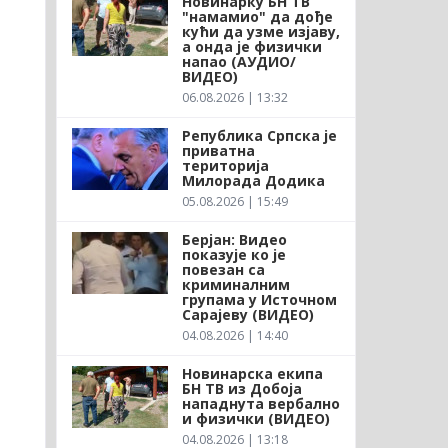
Новинарку БН ТВ
"намамио" да дође
кући да узме изјаву,
а онда је физички
напао (АУДИО/
ВИДЕО)
06.08.2026 | 13:32
Република Српска је
приватна
територија
Милорада Додика
05.08.2026 | 15:49
Берјан: Видео
показује ко је
повезан са
криминалним
групама у Источном
Сарајеву (ВИДЕО)
04.08.2026 | 14:40
Новинарска екипа
БН ТВ из Добоја
нападнута вербално
и физички (ВИДЕО)
04.08.2026 | 13:18