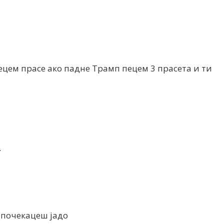
пецем прасе ако падне Трамп пецем 3 прасета и ти
.
 почекацеш јадо