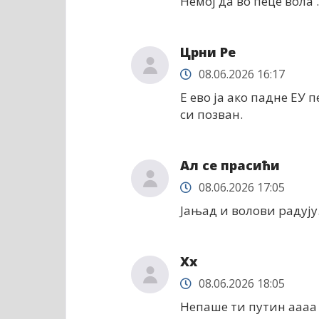
Немој да во пеце вола .
Црни Ре
08.06.2026 16:17
Е ево ја ако падне ЕУ 
си позван.
Ал се прасићи
08.06.2026 17:05
Јањад и волови радују
Xx
08.06.2026 18:05
Непаше ти путин аааа