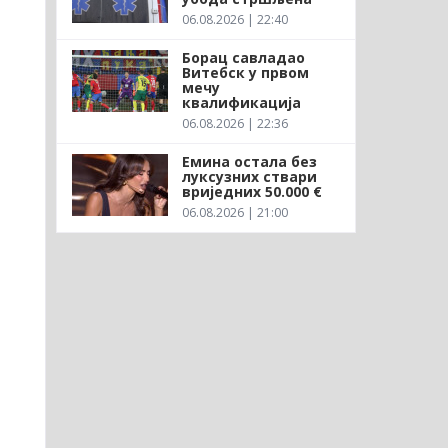
06.08.2026 | 22:40
Борац савладао
Витебск у првом
мечу
квалификација
06.08.2026 | 22:36
Емина остала без
луксузних ствари
вриједних 50.000 €
06.08.2026 | 21:00