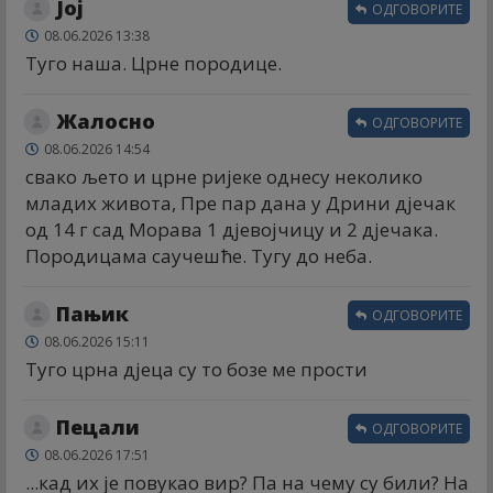
Јој
ОДГОВОРИТЕ
08.06.2026 13:38
Туго наша. Црне породице.
Жалосно
ОДГОВОРИТЕ
08.06.2026 14:54
свако љето и црне ријеке однесу неколико
младих живота, Пре пар дана у Дрини дјечак
од 14 г сад Морава 1 дјевојчицу и 2 дјечака.
Породицама саучешће. Тугу до неба.
Пањик
ОДГОВОРИТЕ
08.06.2026 15:11
Туго црна дјеца су то бозе ме прости
Пецали
ОДГОВОРИТЕ
08.06.2026 17:51
...кад их је повукао вир? Па на чему су били? На