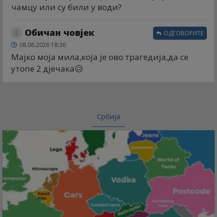
чамцу или су били у води?
Обичан човјек
ОДГОВОРИТЕ
08.06.2026 18:36
Мајко моја мила,која је ово трагедија,да се
утопе 2 дјечака😥
Србија