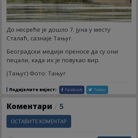
До несреће је дошло 7. јуна у месту
Сталаћ, сазнаје Тањуг.
Београдски медији преносе да су они
пецали, када их је повукао вир.
(Тањуг) Фото: Тањуг
Подијелите вијест:
Facebook
Twitter
Коментари
/
5
ОСТАВИТЕ КОМЕНТАР