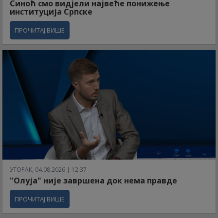
Синоћ смо видјели највеће понижење
институција Српске
ПРОЧИТАЈ ВИШЕ
УТОРАК, 04.08.2026 | 12:37
"Олуја" није завршена док нема правде
ПРОЧИТАЈ ВИШЕ