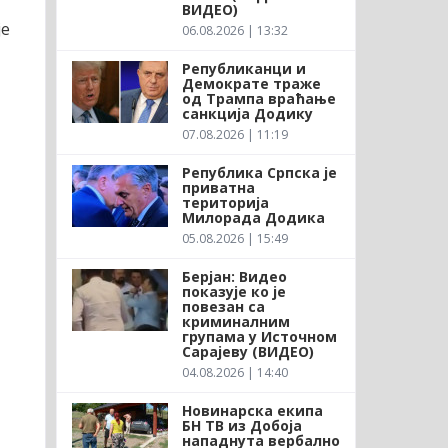
ВИДЕО)
је
06.08.2026 | 13:32
Републиканци и
Демократе траже
од Трампа враћање
санкција Додику
07.08.2026 | 11:19
Република Српска је
приватна
територија
Милорада Додика
05.08.2026 | 15:49
Берјан: Видео
показује ко је
повезан са
криминалним
групама у Источном
Сарајеву (ВИДЕО)
04.08.2026 | 14:40
Новинарска екипа
БН ТВ из Добоја
нападнута вербално