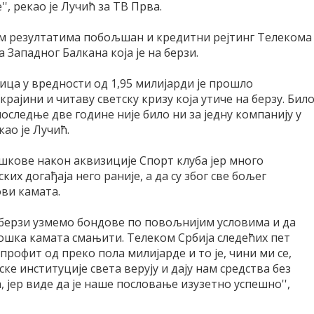
', рекао је Лучић за ТВ Прва.
ким резултатима побољшан и кредитни рејтинг Телекома
а Западног Балкана која је на берзи.
ца у вредности од 1,95 милијарди је прошло
крајини и читаву светску кризу која утиче на берзу. Бил
оследње две године није било ни за једну компанију у
као је Лучић.
ошкове након аквизиције Спорт клуба јер много
их догађаја него раније, а да су због све бољег
ови камата.
 берзи узмемо бондове по повољнијим условима и да
рошка камата смањити. Телеком Србија следећих пет
 профит од преко пола милијарде и то је, чини ми се,
ке институције света верују и дају нам средства без
, јер виде да је наше пословање изузетно успешно'',