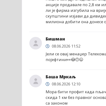
акције продавале по 2,8 км или
ли је фирма изгубила на ври
скупштини изјави да дивиден
милиона добити она донесе о
Бишман
08.06.2026 11:52
Јели се овај менаџер Телекома
појефтини👀😳🙃😉
Баша Мркаљ
08.06.2026 12:10
Мора бити профит када пљачк
скида 1 км без правног основа
са законом