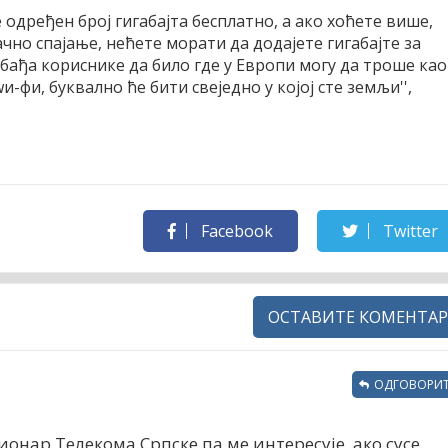
е одређен број гигабајта бесплатно, а ако хоћете више,
чно спајање, нећете морати да додајете гигабајте за
обађа кориснике да било где у Европи могу да троше као
и-фи, буквално ће бити свеједно у којој сте земљи'',
Facebook
Twitter
ОСТАВИТЕ КОМЕНТАР
ОДГОВОРИТ
нар Телекома Српске па ме интересује, ако сусе