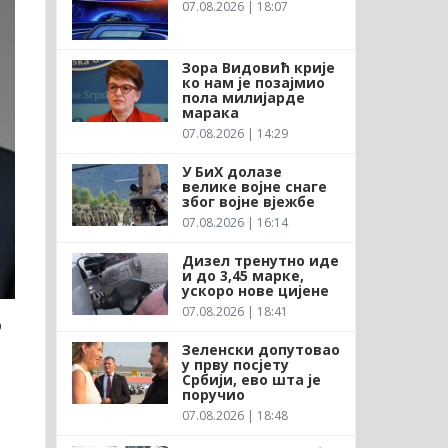
07.08.2026 | 18:07
Зора Видовић крије
ко нам је позајмио
пола милијарде
марака
07.08.2026 | 14:29
У БиХ долазе
велике војне снаге
због војне вјежбе
07.08.2026 | 16:14
Дизел тренутно иде
и до 3,45 марке,
ускоро нове цијене
07.08.2026 | 18:41
о
Зеленски допутовао
у прву посјету
Србији, ево шта је
поручио
07.08.2026 | 18:48