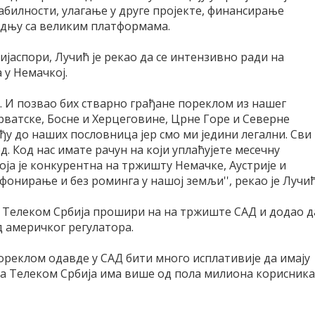
билности, улагање у друге пројекте, финансирање
радњу са великим платформама.
јаспори, Лучић је рекао да се интензивно ради на
 у Немачкој.
. И позвао бих стварно грађане пореклом из нашег
рватске, Босне и Херцеговине, Црне Горе и Северне
ођу до наших пословница јер смо ми једини легални. Сви
д. Код нас имате рачун на који уплаћујете месечну
ја је конкурентна на тржишту Немачке, Аустрије и
онирање и без роминга у нашој земљи'', рекао је Лучић
бра Телеком Србија прошири на на тржиште САД и додао д
д америчког регулатора.
пореклом одавде у САД бити много исплативије да имају
 да Телеком Србија има више од пола милиона корисника