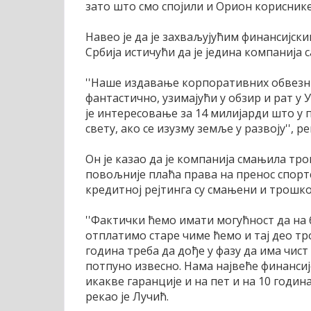
зато што смо спојили и Орион кориснике'
Навео је да је захваљујућим финансијс
Србија истичући да је једина компанија с
''Наше издавање корпоративних обвезни
фантастично, узимајући у обзир и рат у У
је интересовање за 14 милијарди што у п
свету, ако се изузму земље у развоју'', ре
Он је казао да је компанија смањила тр
повољније плаћа права на пренос спортск
кредитној рејтинга су смањени и трошк
''Фактички ћемо имати могућност да на
отплатимо старе чиме ћемо и тај део т
година треба да дође у фазу да има чист
потпуно извесно. Нама највеће финансијс
икакве гаранције и на пет и на 10 година
рекао је Лучић.