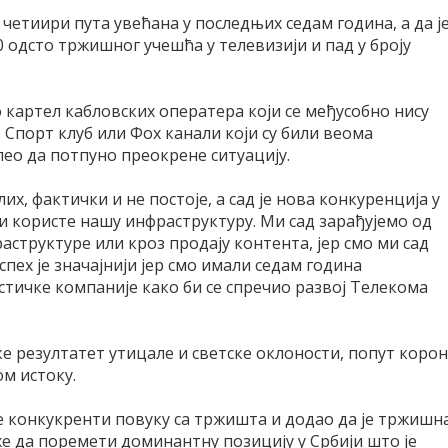
 четиири пута увећана у последњих седам година, а да ј
 одсто тржишног учешћа у телевизији и пад у броју
о картел кабловских оператера који се међусобно нису
е Спорт клуб или Фоx канали који су били веома
пео да потпуно преокрене ситуацију.
их, фактички и не постоје, а сад је нова конкуренција у
и користе нашу инфраструктуру. Ми сад зарађујемо од
аструктуре или кроз продају контента, јер смо ми сад
спех је значајнији јер смо имали седам година
стичке компаније како би се спречио развој Телекома
ке резултатет утицале и светске оклоности, попут коро
ом истоку.
 се конкукренти повуку са тржишта и додао да је тржишн
е да поремети доминантну позицију у Србији што је