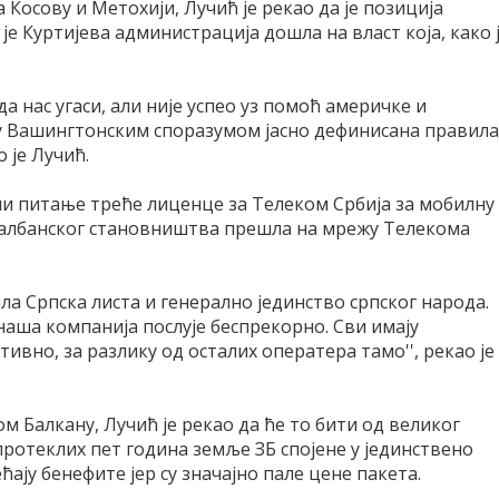
Косову и Метохији, Лучић је рекао да је позиција
е Куртијева администрација дошла на власт која, како 
да нас угаси, али није успео уз помоћ америчке и
су Вашингтонским споразумом јасно дефинисана правила
о је Лучић.
ши питање треће лиценце за Телеком Србија за мобилну
на албанског становништва прешла на мрежу Телекома
ила Српска листа и генерално јединство српског народа.
аша компанија послује беспрекорно. Сви имају
тивно, за разлику од осталих оператера тамо'', рекао је
 Балкану, Лучић је рекао да ће то бити од великог
 протеклих пет година земље ЗБ спојене у јединствено
ају бенефите јер су значајно пале цене пакета.