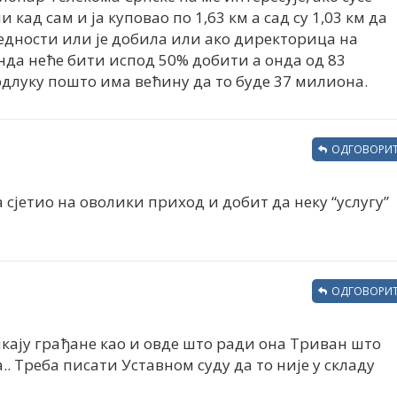
 кад сам и ја куповао по 1,63 км а сад су 1,03 км да
једности или је добила или ако директорица на
да неће бити испод 50% добити а онда од 83
длуку пошто има већину да то буде 37 милиона.
ОДГОВОРИТ
 сјетио на оволики приход и добит да неку “услугу”
ОДГОВОРИТ
ају грађане као и овде што ради она Триван што
.. Треба писати Уставном суду да то није у складу