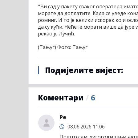
''Ви сад у пакету сваког оператера имат
морате да доплатите. Када се уведе кона
роминг. И то је велики искорак који осл
да су кући. Нећете морати више да јуре w
рекао је Лучић.
(Тањуг) Фото: Тањуг
Подијелите вијест:
Коментари
/
6
Ре
08.06.2026 11:06
Пошто сам дугогодишњи акцио