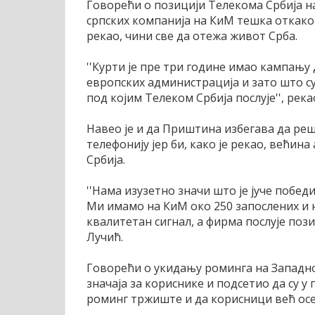
Говорећи о позицији Телекома Србија на 
српских компанија на КиМ тешка откако ј
рекао, чини све да отежа живот Срба.
''Курти је пре три године имао кампању 
европских администрација и зато што 
под којим Телеком Србија послује'', река
Навео је и да Приштина избегава да ре
телефонију јер би, како је рекао, већи
Србија.
''Нама изузетно значи што је јуче побед
Ми имамо на КиМ око 250 запослених и н
квалитетан сигнал, а фирма послује пози
Лучић.
Говорећи о укидању роминга на Западном
значаја за кориснике и подсетио да су у
роминг тржиште и да корисници већ осећ