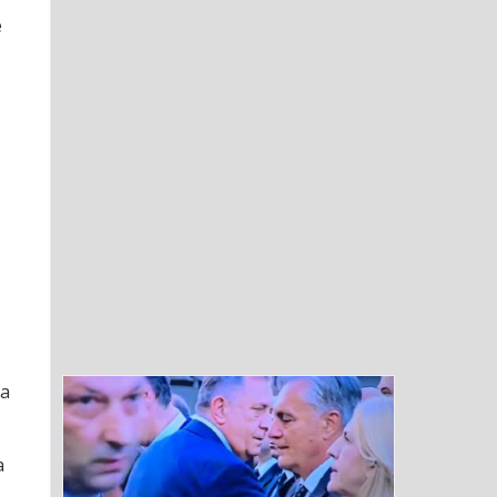
е
на
а