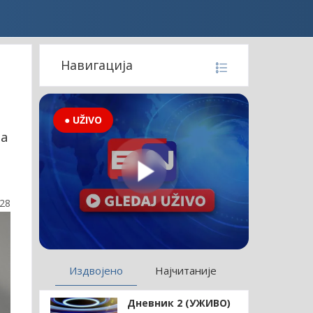
Навигација
● UŽIVO
та
а
:28
Издвојено
Најчитаније
Дневник 2 (УЖИВО)