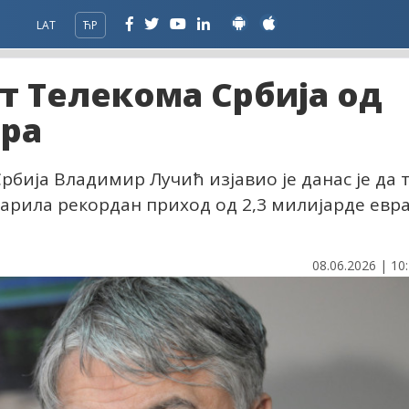
LAT
ЋР
т Телекома Србија од
вра
рбија Владимир Лучић изјавио је данас је да 
арила рекордан приход од 2,3 милијарде евр
08.06.2026 | 10