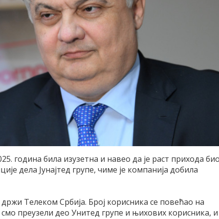
025. година била изузетна и навео да је раст прихода би
је дела Јунајтед групе, чиме је компанија добила
е држи Телеком Србија. Број корисника се повећао на
 смо преузели део Унитед групе и њихових корисника, и