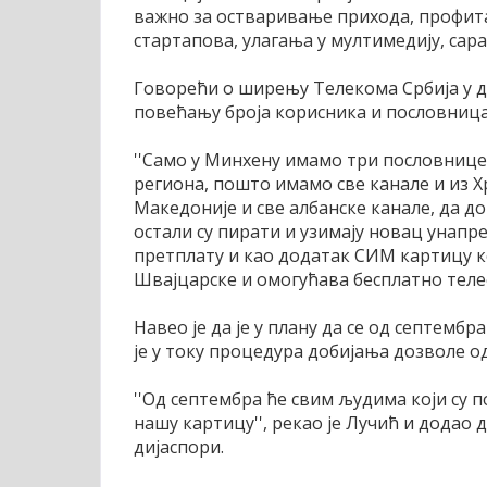
важно за остваривање прихода, профита
стартапова, улагања у мултимедију, са
Говорећи о ширењу Телекома Србија у ди
повећању броја корисника и пословница
''Само у Минхену имамо три пословнице
региона, пошто имамо све канале и из Х
Македоније и све албанске канале, да д
остали су пирати и узимају новац унапре
претплату и као додатак СИМ картицу ко
Швајцарске и омогућава бесплатно телеф
Навео је да је у плану да се од септем
је у току процедура добијања дозволе о
''Од септембра ће свим људима који су 
нашу картицу'', рекао је Лучић и додао
дијаспори.