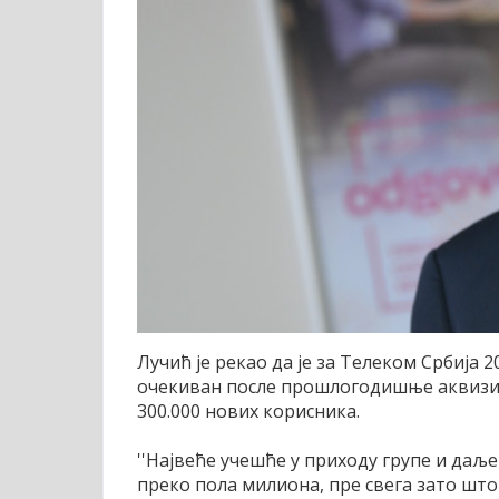
Лучић је рекао да је за Телеком Србија 2
очекиван после прошлогодишње аквизици
300.000 нових корисника.
''Највеће учешће у приходу групе и даљ
преко пола милиона, пре свега зато што