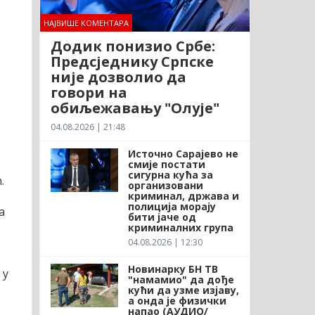
НАЈВИШЕ КОМЕНТАРА
Додик понизио Србе:
Предсједнику Српске
није дозволио да
говори на
обиљежавању "Олује"
04.08.2026 | 21:48
Источно Сарајево не
смије постати
сигурна кућа за
.
организовани
криминал, држава и
полиција морају
а
бити јаче од
криминалних група
04.08.2026 | 12:30
Новинарку БН ТВ
 у
"намамио" да дође
кући да узме изјаву,
а онда је физички
напао (АУДИО/