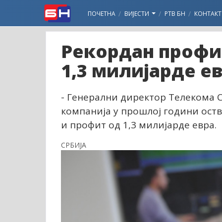
ПОЧЕТНА
ВИЈЕСТИ
РТВ БН
КОНТАКТ
Рекордан профи
1,3 милијарде е
- Генерални директор Телекома С
компанија у прошлој години оств
и профит од 1,3 милијарде евра.
СРБИЈА