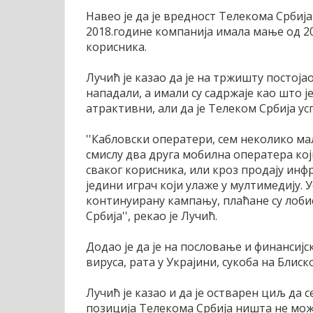
Навео је да је вредност Телекома Србија
2018.године компанија имала мање од 20
корисника.
Лучић је казао да је на тржишту постоја
нападали, а имали су садржаје као што ј
атрактивни, али да је Телеком Србија ус
''Кабловски оператери, сем неколико мал
смислу два друга мобилна оператера кој
сваког корисника, или кроз продају инфр
једини играч који улаже у мултимедију. У
континуирану кампању, плаћане су лоби
Србија'', рекао је Лучић.
Додао је да је на пословање и финансијс
вируса, рата у Украјини, сукоба на Блиск
Лучић је казао и да је остварен циљ да
позиција Телекома Србија ништа не мож