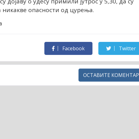
су дојаву о удесу примили јутрос у 5,30, да су
а никакве опасности од цурења.
ја
Facebook
Twitter
ОСТАВИТЕ КОМЕНТАР