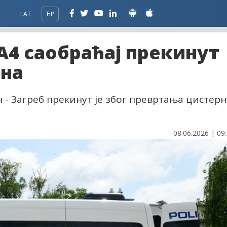
LAT
ЋР
 А4 саобраћај прекинут
ина
н - Загреб прекинут је због превртања цистерн
08.06.2026 | 09