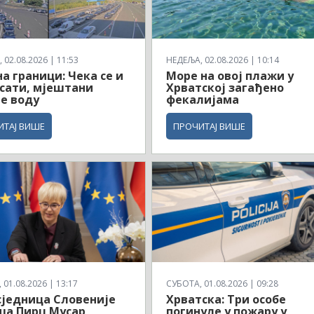
 02.08.2026 | 11:53
НЕДЕЉА, 02.08.2026 | 10:14
на граници: Чека се и
Море на овој плажи у
 сати, мјештани
Хрватској загађено
е воду
фекалијама
ИТАЈ ВИШЕ
ПРОЧИТАЈ ВИШЕ
01.08.2026 | 13:17
СУБОТА, 01.08.2026 | 09:28
једница Словеније
Хрватска: Три особе
ша Пирц Мусар
погинуле у пожару у