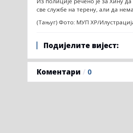
Из полиције речено је за Хину да 
све службе на терену, али да нем
(Тањуг) Фото: МУП ХР/Илустраци
Подијелите вијест:
Коментари
/
0