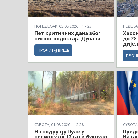
ПОНЕДЕЉАК, 03.08.2026 | 17:27
НЕДЕЉА,
Пет критичних дана због
Хаос 
ниског водостаја Дунава
до 28
дијел
ПРОЧИТАЈ ВИШЕ
ПРОЧ
СУБОТА, 01.08.2026 | 15:58
СУБОТА, 
На подручју Пуле у
Предс
периоду од 12 сати букнуло
Ната