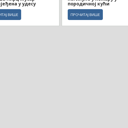
јеђена у удесу
породичној кући
ИТАЈ ВИШЕ
ПРОЧИТАЈ ВИШЕ