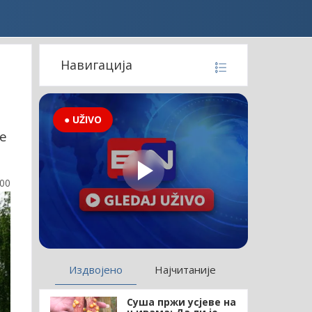
Навигација
● UŽIVO
е
:00
Издвојено
Најчитаније
Суша пржи усјеве на