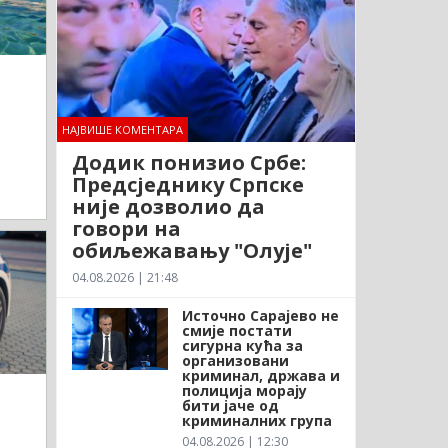
НАЈВИШЕ КОМЕНТАРА
Додик понизио Србе:
Предсједнику Српске
није дозволио да
говори на
обиљежавању "Олује"
04.08.2026 | 21:48
Источно Сарајево не
смије постати
сигурна кућа за
организовани
криминал, држава и
полиција морају
бити јаче од
криминалних група
04.08.2026 | 12:30