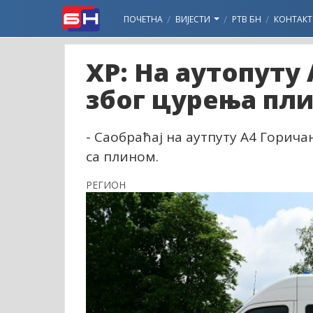
ПОЧЕТНА
ВИЈЕСТИ
РТВ БН
КОНТАКТ
ХР: На аутопуту
због цурења пл
- Саобраћај на аутпуту А4 Горича
са плином.
РЕГИОН