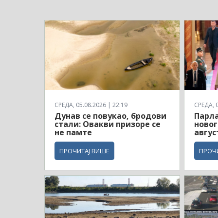
СРЕДА, 05.08.2026 | 22:19
СРЕДА, 0
Дунав се повукао, бродови
Парла
стали: Овакви призоре се
новог
не памте
авгус
ПРОЧИТАЈ ВИШЕ
ПРОЧ