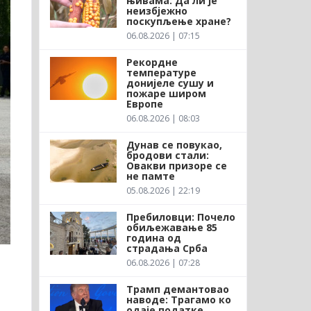
њивама: Да ли је
неизбјежно
поскупљење хране?
06.08.2026 | 07:15
Рекордне
температуре
донијеле сушу и
пожаре широм
Европе
06.08.2026 | 08:03
Дунав се повукао,
бродови стали:
Овакви призоре се
не памте
05.08.2026 | 22:19
Пребиловци: Почело
обиљежавање 85
година од
страдања Срба
06.08.2026 | 07:28
Трамп демантовао
наводе: Трагамо ко
одаје податке