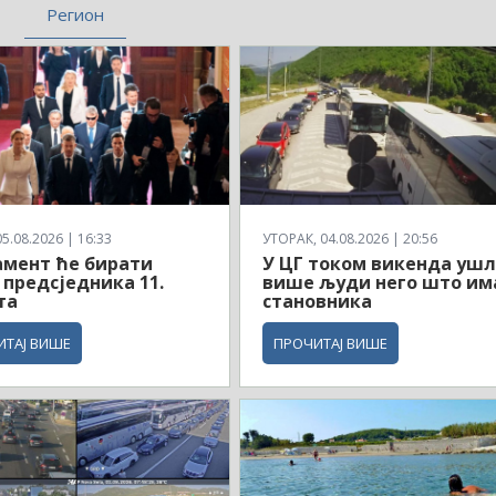
Регион
5.08.2026 | 16:33
УТОРАК, 04.08.2026 | 20:56
мент ће бирати
У ЦГ током викенда уш
 предсједника 11.
више људи него што им
та
становника
ИТАЈ ВИШЕ
ПРОЧИТАЈ ВИШЕ