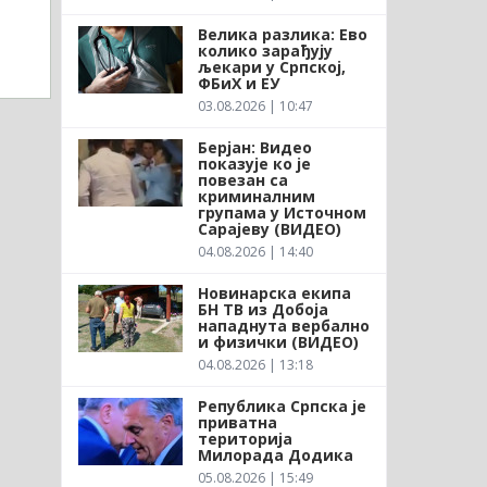
Велика разлика: Ево
колико зарађују
љекари у Српској,
ФБиХ и ЕУ
03.08.2026 | 10:47
Берјан: Видео
показује ко је
повезан са
криминалним
групама у Источном
Сарајеву (ВИДЕО)
04.08.2026 | 14:40
Новинарска екипа
БН ТВ из Добоја
нападнута вербално
и физички (ВИДЕО)
04.08.2026 | 13:18
Република Српска је
приватна
територија
Милорада Додика
05.08.2026 | 15:49