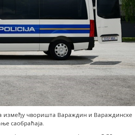
ера између чворишта Вараждин и Вараждинске
ње саобраћаја.