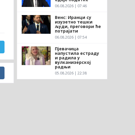
06.08.2026 | 07:46
Венс: Иранци су
изузетно тешки
људи, преговори ће
потрајати
06.08.2026 | 07:54
Пјевачица
напустила естраду
и радила у
вулканизерској
радњи
05.08.2026 | 22:38